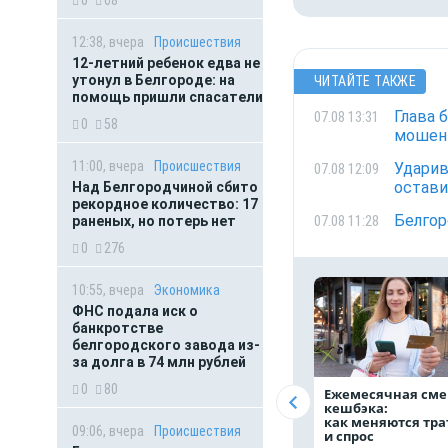
12:38, вчера
Происшествия
12-летний ребенок едва не
утонул в Белгороде: на
ЧИТАЙТЕ ТАКЖЕ
помощь пришли спасатели
Глава 
07.08 13:31
0
58
мошенн
11:00, вчера
Происшествия
Ударив
07.08 12:09
остави
Над Белгородчиной сбито
рекордное количество: 17
Белгор
07.08 11:28
раненых, но потерь нет
0
276
10:55, вчера
Экономика
ФНС подала иск о
банкротстве
белгородского завода из-
за долга в 74 млн рублей
0
80
Ежемесячная сме
кешбэка:
как меняются тр
09:06, вчера
Происшествия
и спрос