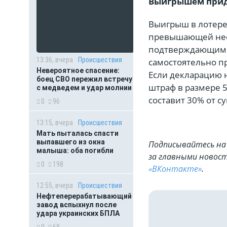
Выигрышем прид
Выигрыш в лотерее
превышающей нео
подтверждающим 
13:36, вчера
Происшествия
самостоятельно п
Невероятное спасение:
Если декларацию н
боец СВО пережил встречу
штраф в размере 5
с медведем и удар молнии
составит 30% от с
0
96
13:15, вчера
Происшествия
Мать пыталась спасти
выпавшего из окна
Подписывайтесь на 
малыша: оба погибли
за главными новост
0
198
«ВКонтакте»
.
12:55, вчера
Происшествия
Нефтеперерабатывающий
завод вспыхнул после
удара украинских БПЛА
0
68