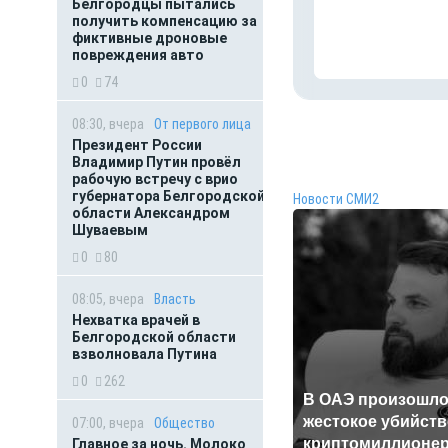
Белгородцы пытались
получить компенсацию за
фиктивные дроновые
повреждения авто
0
74
08:30, вчера
От первого лица
Президент России
Владимир Путин провёл
рабочую встречу с врио
губернатора Белгородской
Новости СМИ2
области Александром
Шуваевым
0
80
08:05, вчера
Власть
Нехватка врачей в
Белгородской области
взволновала Путина
0
262
В ОАЭ произошл
жестокое убийств
07:00, вчера
Общество
криптомиллионе
Главное за ночь. Молоко