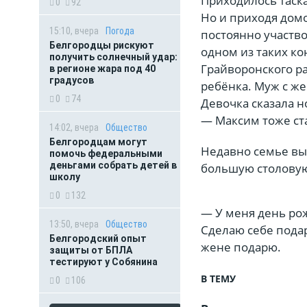
Приходилось таска
0
92
Но и приходя домо
15:10, вчера
Погода
постоянно участво
Белгородцы рискуют
одном из таких к
получить солнечный удар:
Грайворонского р
в регионе жара под 40
градусов
ребёнка. Муж с же
0
74
Девочка сказала н
— Максим тоже ст
14:02, вчера
Общество
Белгородцам могут
Недавно семье вы
помочь федеральными
деньгами собрать детей в
большую столову
школу
0
132
— У меня день ро
13:50, вчера
Общество
Сделаю себе под
Белгородский опыт
жене подарю.
защиты от БПЛА
тестируют у Собянина
В ТЕМУ
0
106