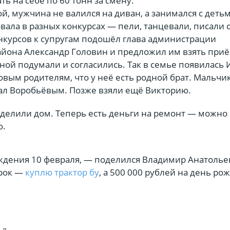
ть на себе по 60 тонн за смену.
й, мужчина не валился на диван, а занимался с деть
вала в разных конкурсах — пели, танцевали, писали 
онкурсов к супругам подошёл глава администрации
айона Александр Головин и предложил им взять при
ной подумали и согласились. Так в семье по­яви­лась 
овым родителям, что у неё есть родной брат. Мальчи
ал Воробьёвым. Позже взяли ещё Викторию.
делили дом. Теперь есть деньги на ремонт — можно 
ю.
ждения 10 февраля, — поделился Владимир Анатольев
арок —
куплю трактор бу
, а 500 000 рублей на день ро