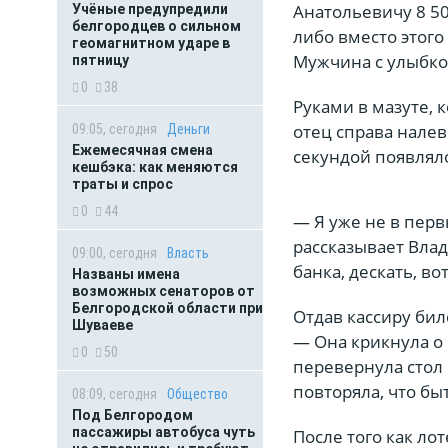
Анатольевичу 8 50
Учёные предупредили
белгородцев о сильном
либо вместо этог
геомагнитном ударе в
Мужчина с улыбко
пятницу
0
38
Руками в мазуте, 
отец справа налев
09:05, сегодня
Деньги
Ежемесячная смена
секундой появляло
кешбэка: как меняются
траты и спрос
0
44
— Я уже не в перв
рассказывает Вла
09:00, сегодня
Власть
банка, дескать, во
Названы имена
возможных сенаторов от
Белгородской области при
Отдав кассиру бил
Шуваеве
— Она крикнула о 
0
50
перевернула стол
повторяла, что бы
08:09, сегодня
Общество
Под Белгородом
пассажиры автобуса чуть
После того как ло