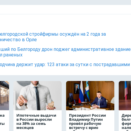
белгородской стройфирмы осуждён на 2 года за
ичество в Орле
ший по Белгороду дрон поджег административное здание
л раненых
одчина держит удар: 123 атаки за сутки с пострадавшими
на
Ипотечные выдачи
Президент России
Дир
в России выросли
Владимир Путин
белг
аты
на 38% за семь
провёл рабочую
фирм
месяцев
встречу с врио
нало