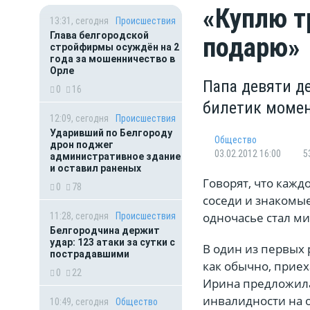
«Куплю т
13:31, сегодня
Происшествия
Глава белгородской
подарю»
стройфирмы осуждён на 2
года за мошенничество в
Орле
Папа девяти д
0
16
билетик момен
12:09, сегодня
Происшествия
Ударивший по Белгороду
Общество
дрон поджег
03.02.2012 16:00
5
административное здание
и оставил раненых
Говорят, что кажд
0
78
соседи и знакомые
одночасье стал м
11:28, сегодня
Происшествия
Белгородчина держит
удар: 123 атаки за сутки с
В один из первых
пострадавшими
как обычно, приех
0
22
Ирина предложила
инвалидности на о
10:49, сегодня
Общество