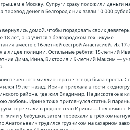
игрышем в Москву. Супруги сразу положили деньги н
За перевод денег в Белгород с них взяли 10 000 рубле
 вернулись домой, чтобы порадовать своих девятеры
 18 лет, она учится в белгородском техникуме
ания вместе с 16-летней сестрой Анастасией. Их 17
я в лицее полиции. Остальные ребята: 15-летний Ива
етние Дима, Инна, Виктория и 9-летний Максим — уча
о.
воиспечённого миллионера не всегда была проста. С
ился 19 лет назад. Ирина приехала в гости к одног
нского района, где жил Владимир. На дискотеке в к
ою любовь. Ирине тоже приглянулся статный парень
руги переехали в родное село Ирины — Головчино. 
тя, жили у бабушки, затем переехали в трёхкомнатну
р Анатольевич трудился грузчиком на сахарном заво