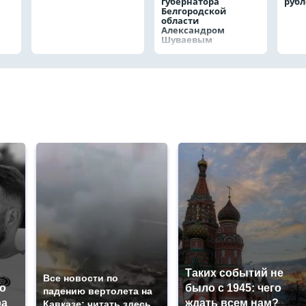
губернатора
руб
Белгородской
области
Александром
Шуваевым
о
Таких событий не
Все новости по
о
было с 1945: чего
падению вертолета на
ра
ждать всем нам?
Кавказе: читать здесь