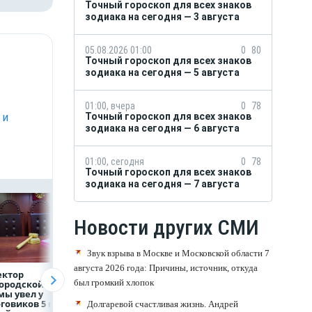
Точный гороскоп для всех знаков
зодиака на сегодня — 3 августа
05.08.2026 01:00
0
80
Точный гороскоп для всех знаков
зодиака на сегодня — 5 августа
01:00, вчера
0
78
 и
Точный гороскоп для всех знаков
зодиака на сегодня — 6 августа
01:00, сегодня
0
78
Точный гороскоп для всех знаков
зодиака на сегодня — 7 августа
Новости других СМИ
Звук взрыва в Москве и Московской области 7
августа 2026 года: Причины, источник, откуда
ектор
Объем продаж
Рефинансирован
был громкий хлопок
ородской
кредитов
кредитов в перв
ы увел у
наличными в России
полугодии 2026 г
говиков 5 млн
вырос на 64%
Долгаревой счастливая жизнь. Андрей