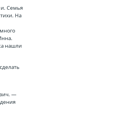
ми. Семья
стихи. На
ёмного
Инна.
ка нашли
сделать
ич. ­—
ждения