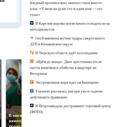
лей
Бледный пронзительно зачитал стихи вместо
рэпа: «У меня на душе сто и один шов — это
туше»
В Карелии коровы могли начать голодать из-за
мотоциклистов
Опубликованы жуткие кадры смертельного
ДТП в Конаковском округе
В Тверскую область идёт похолодание
«Идём до конца». Двое арестованы после
пыток кипятком и убийства в квартире на
Ветеранов
Экстремальная жара идет на Башкирию
Терапевт рассказал, как при укусе гадюки
действовать правильно
В Петрозаводске достраивают торговый центр
СМИ: В Химках на
(ФОТО)
полицейскую
В магазинах России
машину напали и
ажиотаж из-за этого
подожгли.
продукта: что купить?