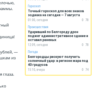
елочью,
Гороскоп
раммы.
Точный гороскоп для всех знаков
зодиака на сегодня — 7 августа
01:00, сегодня
0
78
етный
Происшествия
Ударивший по Белгороду дрон
диница!
поджег административное здание и
оставил раненых
12:09, сегодня
0
78
рублей, —
Погода
Белгородцы рискуют получить
ушкам из
солнечный удар: в регионе жара под
40 градусов
15:10, вчера
0
74
 глаза.
ько