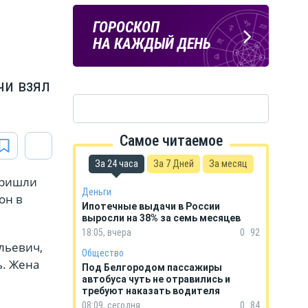
Подпишись
ПОГОДА
ГОРОСКОП
на тг-канал
В БЕЛГОРОДЕ
НА КАЖДЫЙ ДЕНЬ
«МОЁ! Белгород»
чи взял
Самое читаемое
За 24 часа
За 7 Дней
За месяц
пришли
Деньги
он в
Ипотечные выдачи в России
выросли на 38% за семь месяцев
18:05, вчера
0
92
льевич,
Общество
ь. Жена
Под Белгородом пассажиры
автобуса чуть не отравились и
требуют наказать водителя
08:09, сегодня
0
84