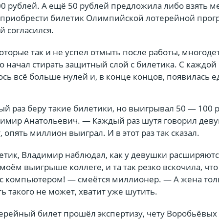
0 рублей. А ещё 50 рублей предложила либо взять м
о приобрести билетик Олимпийской лотерейной прог
й согласился.
которые так и не успел отмыть после работы, многод
о начал стирать защитный слой с билетика. С каждой
сь всё больше нулей и, в конце концов, появилась е
ый раз беру такие билетики, но выигрывал 50 — 100 
димир Анатольевич. — Каждый раз шутя говорил дев
т, опять миллион выиграл. И в этот раз так сказал.
етик, Владимир наблюдал, как у девушки расширяются
моём выигрыше коллеге, и та так резко вскочила, что
 с компьютером! — смеётся миллионер. — А жена тол
ть такого не может, хватит уже шутить.
терейный билет прошёл экспертизу, чету Воробьёвых