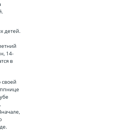
а
й.
х детей.
-летний
н, 14-
тся в
о своей
руппнице
лубе
.
Вначале,
ю
де.