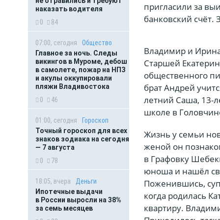
не отравились и требуют
пригласили за вы
наказать водителя
банковский счёт. 
0
84
07:00, сегодня
Общество
Владимир и Ирина
Главное за ночь. Следы
викингов в Муроме, дебош
Старшей Екатерине
в самолете, пожар на НПЗ
общественного пит
и акулы оккупировали
брат Андрей учитс
пляжи Владивостока
летний Саша, 13-л
0
46
школе в Головчин
01:00, сегодня
Гороскоп
Точный гороскоп для всех
Жизнь у семьи но
знаков зодиака на сегодня
женой он познаком
— 7 августа
в Графовку Шебеки
0
78
юноша и нашёл св
18:05, вчера
Деньги
Поженившись, суп
Ипотечные выдачи
когда родилась Ка
в России выросли на 38%
квартиру. Владими
за семь месяцев