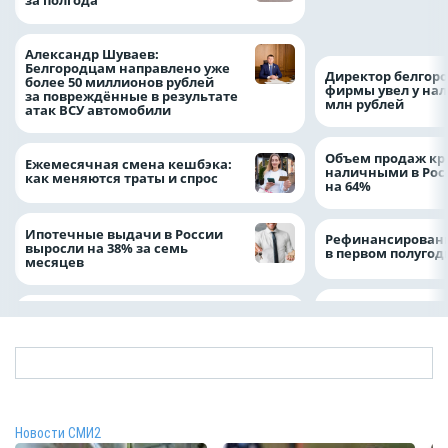
за полгода
Белгородской обл
Александром Шу
Александр Шуваев:
Белгородцам направлено уже
Директор белгор
более 50 миллионов рублей
фирмы увел у нал
за повреждённые в результате
млн рублей
атак ВСУ автомобили
Объем продаж кр
Ежемесячная смена кешбэка:
наличными в Рос
как меняются траты и спрос
на 64%
Ипотечные выдачи в России
Рефинансировани
выросли на 38% за семь
в первом полугоди
месяцев
Новости СМИ2