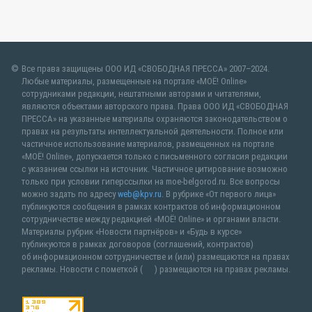
Все права защищены ООО ИД «СВОБОДНАЯ ПРЕССА» 2007–2024.
Любые материалы, размещенные на портале «МОЁ! Online»
сотрудниками редакции, нештатными авторами и читателями,
являются объектами авторского права. Права ООО ИД «СВОБОДНАЯ
ПРЕССА» на указанные материалы охраняются законодательством о
правах на результаты интеллектуальной деятельности. Полное или
частичное использование материалов, размещенных на портале
«МОЁ! Online», допускается только с письменного согласия редакции
с указанием ссылки на источник. Частичное цитирование возможно
только при условии гиперссылки на moe-belgorod.ru. Все вопросы
можно задать по адресу
web@kpv.ru
. В рубрике «От первого лица»
публикуются сообщения в рамках контрактов об информационном
сотрудничестве между редакцией «МОЁ! Online» и органами власти.
Материалы рубрик «Новости партнёров» и «Будь в курсе»
публикуются в рамках договоров (соглашений, контрактов)
об информационном сотрудничестве и (или) размещаются на правах
рекламы. Новости с пометкой (
) размещаются на правах рекламы.