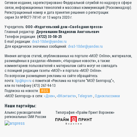
Сетевое издание, зарегистрировано Федеральной службой по надзору в сфере
связи, информационных технологий и массовых коммуникаций (Роскомнадзор).
Регистрационный номер и дата принятия решения о регистрации:
серия Эл №ФС77-78141 от 13 марта 2020 г.
Учредитель:
ООО «Издательский дом «Свободная пресса»
Главный редактор:
Деревяшкин Владислав Анатольевич
Телефон редакции:
(4722) 33-58-25
E-mail редакции:
dva3-10der@yandex.ru
Для юридически значимых сообщений:
dva3-10der@yandex.ru
Мнения авторов статей, опубликованных на портале «МОЁ! Online», материалов,
размещённых в разделах «Мнения», «Народные новости», а также
комментариев пользователей к материалам сайта могут не совпадать
с позицией редакции газеты «МОЁ!» и портала «МОЁ! Online».
По вопросам размещения рекламы на сайте обращайтесь:
почта:
lip@kpv.ru
с пометкой «Реклама на портале "МОЁ! Белгород"»,
или по телефону (473) 267-94-13
RSS
Подписка на новости:
«МОЁ! Белгород» в сети:
«Дзен»
,
«ВКонтакте»
,
Telegram
,
Одноклассники
Наши партнёры:
Альянс руководителей
Типография «Прайм Принт Воронеж»
региональных СМИ России