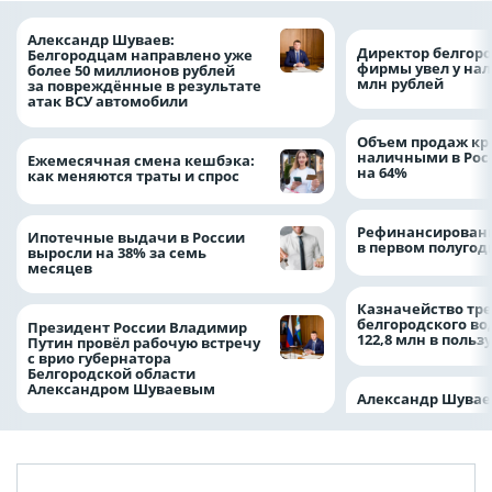
Александр Шуваев:
Директор белгор
Белгородцам направлено уже
фирмы увел у нал
более 50 миллионов рублей
млн рублей
за повреждённые в результате
атак ВСУ автомобили
Объем продаж кр
наличными в Рос
Ежемесячная смена кешбэка:
на 64%
как меняются траты и спрос
Рефинансировани
Ипотечные выдачи в России
в первом полугоди
выросли на 38% за семь
месяцев
Казначейство тре
белгородского в
Президент России Владимир
122,8 млн в польз
Путин провёл рабочую встречу
с врио губернатора
Белгородской области
Александром Шуваевым
Александр Шувае