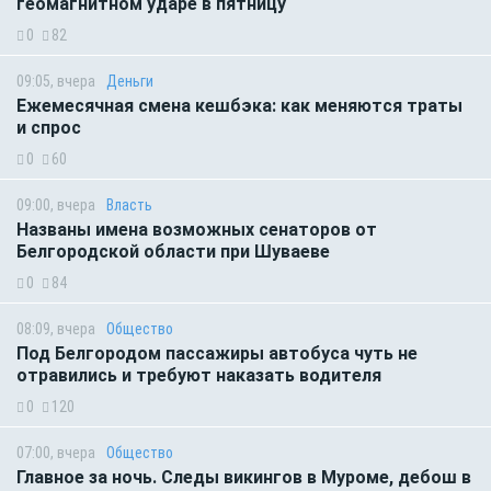
геомагнитном ударе в пятницу
0
82
09:05, вчера
Деньги
Ежемесячная смена кешбэка: как меняются траты
и спрос
0
60
09:00, вчера
Власть
Названы имена возможных сенаторов от
Белгородской области при Шуваеве
0
84
08:09, вчера
Общество
Под Белгородом пассажиры автобуса чуть не
отравились и требуют наказать водителя
0
120
07:00, вчера
Общество
Главное за ночь. Следы викингов в Муроме, дебош в