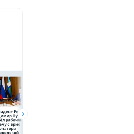
и
идент России
Директор
Объем продаж
димир Путин
белгородской
кредитов
ёл рабочую
фирмы увел у
наличными в Ро
ечу с врио
налоговиков 5 млн
вырос на 64%
рнатора
рублей
ородской