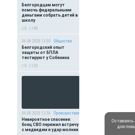
Белгородцам могут
помочь федеральными
деньгами собрать детей в
школу
0
140
06.08.2026 13:50
Общество
Белгородский опыт
защиты от БПЛА
тестируют у Собянина
0
120
06.08.2026 13:36
Происшествия
Невероятное спасение:
Оставаясь 
боец СВО пережил встречу
для пов
с медведем и удар молнии