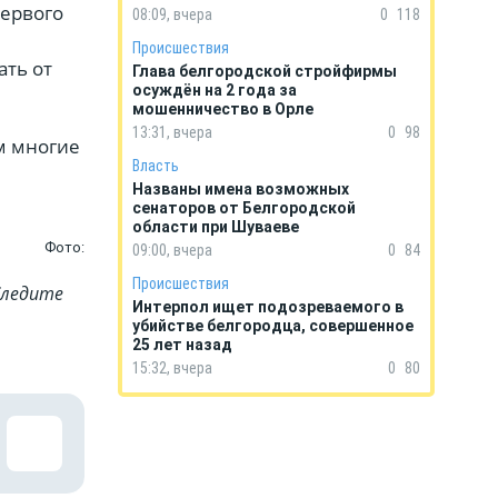
первого
08:09, вчера
0
118
Происшествия
ть от
Глава белгородской стройфирмы
осуждён на 2 года за
мошенничество в Орле
13:31, вчера
0
98
м многие
Власть
Названы имена возможных
сенаторов от Белгородской
области при Шуваеве
Фото:
09:00, вчера
0
84
Происшествия
Cледите
Интерпол ищет подозреваемого в
убийстве белгородца, совершенное
25 лет назад
15:32, вчера
0
80