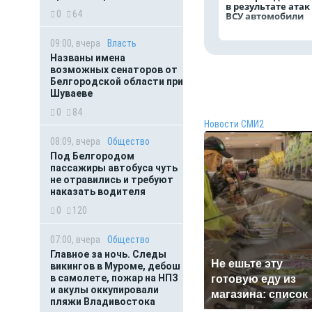
в результате атак
0
64
ВСУ автомобили
09:00, вчера
Власть
Названы имена
возможных сенаторов от
Белгородской области при
Шуваеве
0
84
Новости СМИ2
08:09, вчера
Общество
Под Белгородом
пассажиры автобуса чуть
не отравились и требуют
наказать водителя
0
120
07:00, вчера
Общество
Главное за ночь. Следы
Не ешьте эту
викингов в Муроме, дебош
в самолете, пожар на НПЗ
готовую еду из
и акулы оккупировали
магазина: список
пляжи Владивостока