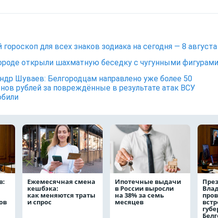
 гороскоп для всех знаков зодиака на сегодня — 8 августа
ороде открыли шахматную беседку с чугунными фигурам
ндр Шуваев: Белгородцам направлено уже более 50
нов рублей за повреждённые в результате атак ВСУ
обили
в:
Ежемесячная смена
Ипотечные выдачи
През
кешбэка:
в России выросли
Вла
как меняются траты
на 38% за семь
пров
ов
и спрос
месяцев
встр
губе
Белг