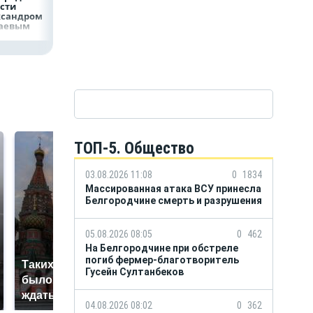
сти
ксандром
аевым
ТОП-5. Общество
03.08.2026 11:08
0
1834
Массированная атака ВСУ принесла
Белгородчине смерть и разрушения
05.08.2026 08:05
0
462
На Белгородчине при обстреле
погиб фермер-благотворитель
Таких событий не
В магазинах России
Гусейн Султанбеков
было с 1945: чего
ажиотаж из-за этого
ждать всем нам?
продукта: что купить?
04.08.2026 08:02
0
362