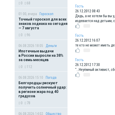
0
68
Гость
26.12.2012 08:43
01:00, вчера
Гороскоп
Дядь, а не хотели бы вы 
Точный гороскоп для всех
издевается над детьми, с
знаков зодиака на сегодня
— 7 августа
0
96
Гость
26.12.2012 16:07
те кто не может иметь де
06.08.2026 18:05
Деньги
Ипотечные выдачи
в России выросли на 38%
за семь месяцев
Гость
26.12.2012 17:30
0
112
"...Неуёмный активист, сб
06.08.2026 15:10
Погода
Белгородцы рискуют
получить солнечный удар:
в регионе жара под 40
градусов
0
78
06.08.2026 14:02
Общество