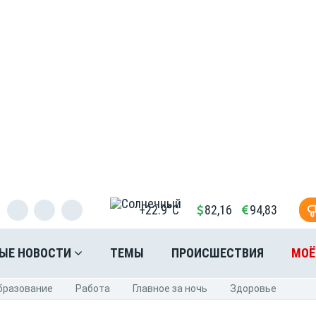
+22.9°C
82,16
94,83
ЫЕ НОВОСТИ
ТЕМЫ
ПРОИСШЕСТВИЯ
МОЁ
бразование
Pабота
Главное за ночь
Здоровье