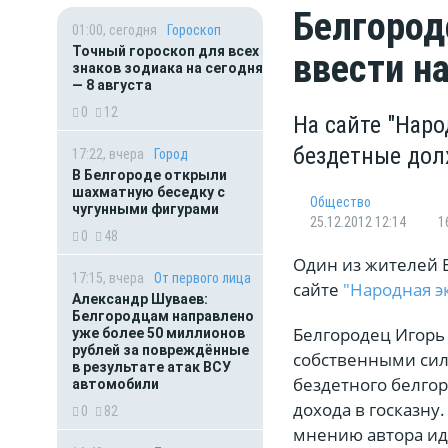
Белгород
01:00, сегодня
Гороскоп
Точный гороскоп для всех
ввести н
знаков зодиака на сегодня
— 8 августа
0
12
На сайте "Наро
бездетные дол
17:22, вчера
Город
В Белгороде открыли
шахматную беседку с
Общество
чугунными фигурами
25.12.2012 12:14
1
0
48
Один из жителей 
17:15, вчера
От первого лица
сайте
"Народная э
Александр Шуваев:
Белгородцам направлено
Белгородец Игорь
уже более 50 миллионов
рублей за повреждённые
собственными сила
в результате атак ВСУ
бездетного белгор
автомобили
дохода в госказну
0
82
мнению автора иде