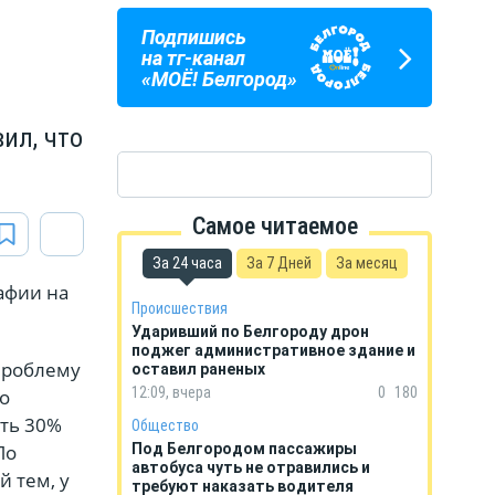
Подпишись
ПОГОДА
ГОРОСКОП
на тг-канал
В БЕЛГОРОДЕ
НА КАЖДЫЙ ДЕНЬ
«МОЁ! Белгород»
ил, что
Самое читаемое
За 24 часа
За 7 Дней
За месяц
афии на
Происшествия
Ударивший по Белгороду дрон
поджег административное здание и
проблему
оставил раненых
12:09, вчера
0
180
о
ать 30%
Общество
По
Под Белгородом пассажиры
автобуса чуть не отравились и
й тем, у
требуют наказать водителя