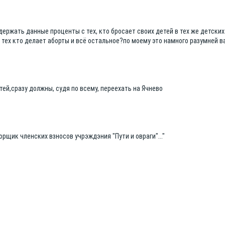
удержать данные проценты с тех, кто бросает своих детей в тех же детских
 тех кто делает аборты и всё остальное?по моему это намного разумней в
тей,сразу должны, судя по всему, переехать на Ячнево
орщик членских взносов учрэждэния "Пути и овраги"..."