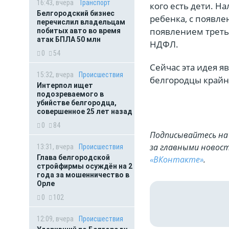
16:43, вчера
Транспорт
кого есть дети. Н
Белгородский бизнес
ребенка, с появле
перечислил владельцам
появлением треть
побитых авто во время
атак БПЛА 50 млн
НДФЛ.
0
54
Сейчас эта идея я
15:32, вчера
Происшествия
белгородцы крайн
Интерпол ищет
подозреваемого в
убийстве белгородца,
совершенное 25 лет назад
0
84
Подписывайтесь на 
за главными новост
13:31, вчера
Происшествия
Глава белгородской
«ВКонтакте»
.
стройфирмы осуждён на 2
года за мошенничество в
Орле
0
102
12:09, вчера
Происшествия