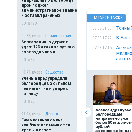
Ударивший по Белгороду
дрон поджег
административное здание
и оставил раненых
ЧИТАЙТЕ ТАКЖЕ
0
180
Точный
08.08 01:00
11:28, вчера
Происшествия
В Белг
07.08 17:22
Белгородчина держит
удар: 123 атаки за сутки с
Алекса
07.08 17:15
пострадавшими
миллио
автом
0
54
10:49, вчера
Общество
Учёные предупредили
белгородцев о сильном
геомагнитном ударе в
пятницу
0
82
Александр Шувае
09:05, вчера
Деньги
Белгородцам
направлено уже
Ежемесячная смена
более 50 миллион
кешбэка: как меняются
рублей
траты и спрос
за повреждённые