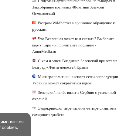
Список «Партии пенсионеров» на выборах в
Заксобрание возглавил 48-летний Алексей
Осмоловский
Разгром Wildberries и циничное обращение к
русским
Что Вселенная хочет вам сказать? Выберите
карту Таро - и прочитайте послание -
AmurMedia.ru
С чем и зачем Владимир Зеленский прилетел в
Белград - Лента новостей Крыма
Минагрополитики: экспорт сельхозпродукции
Украины может сократиться вдвое
Зеленский нанёс визит в Сербию с усиленной
охраной
Эндокринолог перечислила четыре симптома
сахарного диабета
применяются
 cookies,