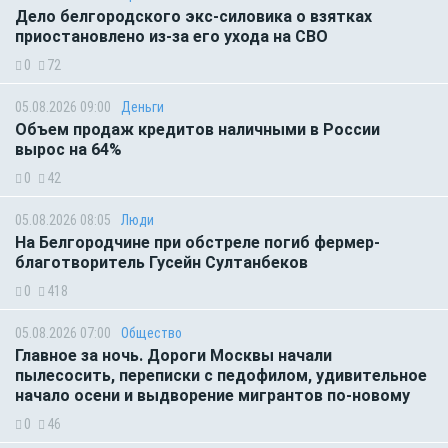
Дело белгородского экс-силовика о взятках
приостановлено из-за его ухода на СВО
0
72
05.08.2026 09:00
Деньги
Объем продаж кредитов наличными в России
вырос на 64%
0
42
05.08.2026 08:05
Люди
На Белгородчине при обстреле погиб фермер-
благотворитель Гусейн Султанбеков
0
418
05.08.2026 07:00
Общество
Главное за ночь. Дороги Москвы начали
пылесосить, переписки с педофилом, удивительное
начало осени и выдворение мигрантов по-новому
0
46