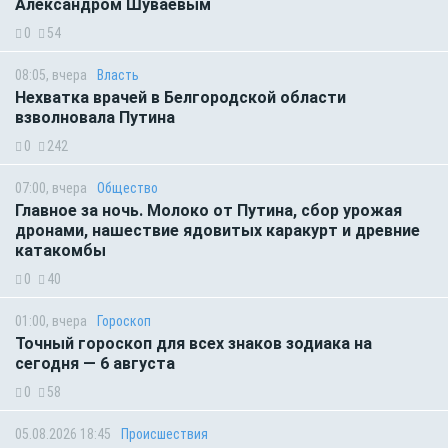
Александром Шуваевым
0
54
08:05, вчера
Власть
Нехватка врачей в Белгородской области
взволновала Путина
0
242
07:00, вчера
Общество
Главное за ночь. Молоко от Путина, сбор урожая
дронами, нашествие ядовитых каракурт и древние
катакомбы
0
40
01:00, вчера
Гороскоп
Точный гороскоп для всех знаков зодиака на
сегодня — 6 августа
0
58
05.08.2026 18:45
Происшествия