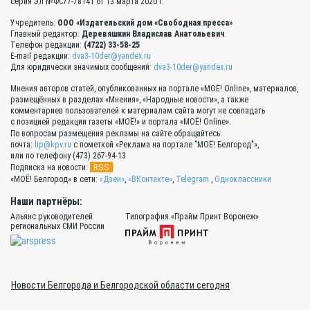
серия Эл №ФС77-78141 от 13 марта 2020 г.
Учредитель:
ООО «Издательский дом «Свободная пресса»
Главный редактор:
Деревяшкин Владислав Анатольевич
Телефон редакции:
(4722) 33-58-25
E-mail редакции:
dva3-10der@yandex.ru
Для юридически значимых сообщений:
dva3-10der@yandex.ru
Мнения авторов статей, опубликованных на портале «МОЁ! Online», материалов,
размещённых в разделах «Мнения», «Народные новости», а также
комментариев пользователей к материалам сайта могут не совпадать
с позицией редакции газеты «МОЁ!» и портала «МОЁ! Online».
По вопросам размещения рекламы на сайте обращайтесь:
почта:
lip@kpv.ru
с пометкой «Реклама на портале "МОЁ! Белгород"»,
или по телефону (473) 267-94-13
RSS
Подписка на новости:
«МОЁ! Белгород» в сети:
«Дзен»
,
«ВКонтакте»
,
Telegram
,
Одноклассники
Наши партнёры:
Альянс руководителей
Типография «Прайм Принт Воронеж»
региональных СМИ России
Новости Белгорода и Белгородской области сегодня