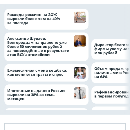
Президент Росси
Расходы россиян на ЗОЖ
Путин провёл раб
выросли более чем на 40%
с врио губернато
за полгода
Белгородской обл
Александром Шу
Александр Шуваев:
Белгородцам направлено уже
Директор белгор
более 50 миллионов рублей
фирмы увел у нал
за повреждённые в результате
млн рублей
атак ВСУ автомобили
Объем продаж кр
Ежемесячная смена кешбэка:
наличными в Рос
как меняются траты и спрос
на 64%
Ипотечные выдачи в России
Рефинансировани
выросли на 38% за семь
в первом полугоди
месяцев