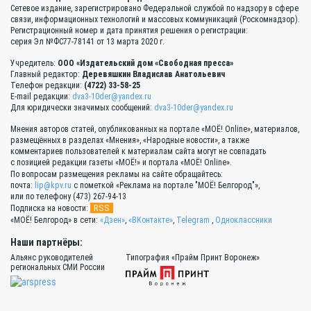
Сетевое издание, зарегистрировано Федеральной службой по надзору в сфере
связи, информационных технологий и массовых коммуникаций (Роскомнадзор).
Регистрационный номер и дата принятия решения о регистрации:
серия Эл №ФС77-78141 от 13 марта 2020 г.
Учредитель:
ООО «Издательский дом «Свободная пресса»
Главный редактор:
Деревяшкин Владислав Анатольевич
Телефон редакции:
(4722) 33-58-25
E-mail редакции:
dva3-10der@yandex.ru
Для юридически значимых сообщений:
dva3-10der@yandex.ru
Мнения авторов статей, опубликованных на портале «МОЁ! Online», материалов,
размещённых в разделах «Мнения», «Народные новости», а также
комментариев пользователей к материалам сайта могут не совпадать
с позицией редакции газеты «МОЁ!» и портала «МОЁ! Online».
По вопросам размещения рекламы на сайте обращайтесь:
почта:
lip@kpv.ru
с пометкой «Реклама на портале "МОЁ! Белгород"»,
или по телефону (473) 267-94-13
RSS
Подписка на новости:
«МОЁ! Белгород» в сети:
«Дзен»
,
«ВКонтакте»
,
Telegram
,
Одноклассники
Наши партнёры:
Альянс руководителей
Типография «Прайм Принт Воронеж»
региональных СМИ России