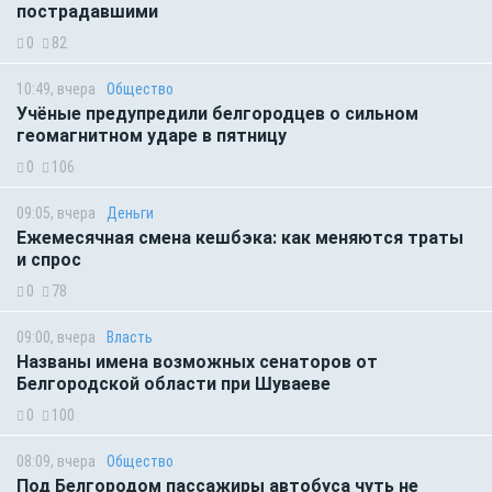
пострадавшими
0
82
10:49, вчера
Общество
Учёные предупредили белгородцев о сильном
геомагнитном ударе в пятницу
0
106
09:05, вчера
Деньги
Ежемесячная смена кешбэка: как меняются траты
и спрос
0
78
09:00, вчера
Власть
Названы имена возможных сенаторов от
Белгородской области при Шуваеве
0
100
08:09, вчера
Общество
Под Белгородом пассажиры автобуса чуть не