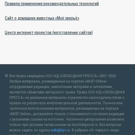
Правила применения рекомендательных технологий
Сайт о домашних животных «Моё зверьё»
Центр интернет-проектов (изготовление сайтов)
Все права защищены ООО ИД «СВОБОДНАЯ ПРЕССА» 2007–2024.
Любые материалы, размещенные на портале «МОЁ! Online»
сотрудниками редакции, нештатными авторами и читателями,
являются объектами авторского права. Права ООО ИД «СВОБОДНАЯ
ПРЕССА» на указанные материалы охраняются законодательством о
правах на результаты интеллектуальной деятельности. Полное или
частичное использование материалов, размещенных на портале
«МОЁ! Online», допускается только с письменного согласия редакции
с указанием ссылки на источник. Частичное цитирование возможно
только при условии гиперссылки на moe-belgorod.ru. Все вопросы
можно задать по адресу
web@kpv.ru
. В рубрике «От первого лица»