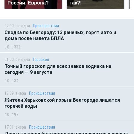
России: Европа?
так?!
02:00, сегодня
Происшествия
Сводка по Белгороду: 13 раненых, горят авто и
дома после налета БПЛА
0
332
01:00, сегодня
Гороскоп
Точный гороскоп для всех знаков зодиака на
сегодня — 9 августа
0
34
18:09, вчера
Происшествия
Жители Харьковской горы в Белгороде лишатся
горячей воды
0
97
17:01, вчера
Происшествия
Дрон атаковал белгородское предприятие и спалил