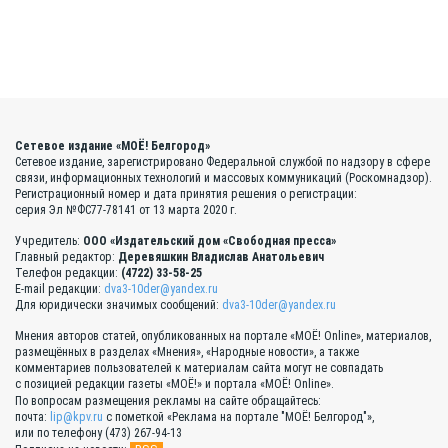
Сетевое издание «МОЁ! Белгород»
Сетевое издание, зарегистрировано Федеральной службой по надзору в сфере
связи, информационных технологий и массовых коммуникаций (Роскомнадзор).
Регистрационный номер и дата принятия решения о регистрации:
серия Эл №ФС77-78141 от 13 марта 2020 г.
Учредитель:
ООО «Издательский дом «Свободная пресса»
Главный редактор:
Деревяшкин Владислав Анатольевич
Телефон редакции:
(4722) 33-58-25
E-mail редакции:
dva3-10der@yandex.ru
Для юридически значимых сообщений:
dva3-10der@yandex.ru
Мнения авторов статей, опубликованных на портале «МОЁ! Online», материалов,
размещённых в разделах «Мнения», «Народные новости», а также
комментариев пользователей к материалам сайта могут не совпадать
с позицией редакции газеты «МОЁ!» и портала «МОЁ! Online».
По вопросам размещения рекламы на сайте обращайтесь:
почта:
lip@kpv.ru
с пометкой «Реклама на портале "МОЁ! Белгород"»,
или по телефону (473) 267-94-13