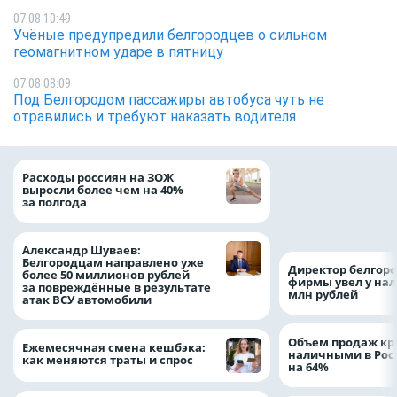
07.08 10:49
Учёные предупредили белгородцев о сильном
геомагнитном ударе в пятницу
07.08 08:09
Под Белгородом пассажиры автобуса чуть не
отравились и требуют наказать водителя
Президент Росси
Расходы россиян на ЗОЖ
Путин провёл раб
выросли более чем на 40%
с врио губернато
за полгода
Белгородской обл
Александром Шу
Александр Шуваев:
Белгородцам направлено уже
Директор белгор
более 50 миллионов рублей
фирмы увел у нал
за повреждённые в результате
млн рублей
атак ВСУ автомобили
Объем продаж кр
Ежемесячная смена кешбэка:
наличными в Рос
как меняются траты и спрос
на 64%