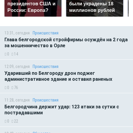
президентов США и
были украдены 18
России: Европа?
миллионов рублей
13:31, сегодня
Происшествия
Глава белгородской стройфирмы осуждён на 2 года
за мошенничество в Орле
0
14
12:09, сегодня
Происшествия
Ударивший по Белгороду дрон поджег
административное здание и оставил раненых
0
76
11:28, сегодня
Происшествия
Белгородчина держит удар: 123 атаки за сутки с
пострадавшими
0
22