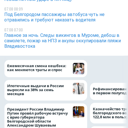
07.08 08:09
Под Белгородом пассажиры автобуса чуть не
отравились и требуют наказать водителя
07.08 07:00
Главное за ночь. Следы викингов в Муроме, дебош в
самолете, пожар на НПЗ и акулы оккупировали пляжи
Владивостока
Объем продаж кр
Ежемесячная смена кешбэка:
наличными в Рос
как меняются траты и спрос
на 64%
Ипотечные выдачи в России
Рефинансировани
выросли на 38% за семь
в первом полугоди
месяцев
Казначейство тре
Президент России Владимир
белгородского в
Путин провёл рабочую встречу
122,8 млн в польз
с врио губернатора
Белгородской области
Александром Шуваевым