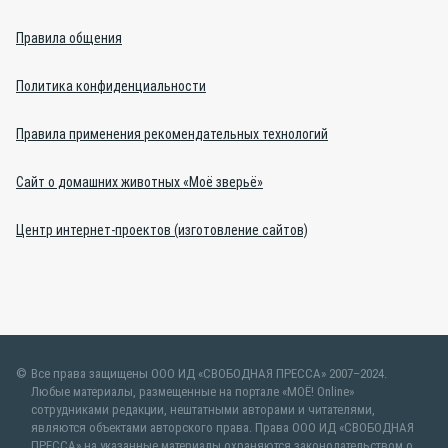
Правила общения
Политика конфиденциальности
Правила применения рекомендательных технологий
Сайт о домашних животных «Моё зверьё»
Центр интернет-проектов (изготовление сайтов)
Все права защищены ООО ИД «СВОБОДНАЯ ПРЕССА» 2007–2024.
Любые материалы, размещенные на портале «МОЁ! Online»
сотрудниками редакции, нештатными авторами и читателями,
являются объектами авторского права. Права ООО ИД «СВОБОДНАЯ
ПРЕССА» на указанные материалы охраняются законодательством о