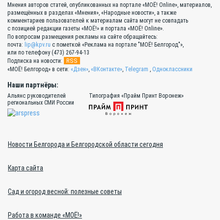
Мнения авторов статей, опубликованных на портале «МОЁ! Online», материалов,
размещённых в разделах «Мнения», «Народные новости», а также
комментариев пользователей к материалам сайта могут не совпадать
с позицией редакции газеты «МОЁ!» и портала «МОЁ! Online».
По вопросам размещения рекламы на сайте обращайтесь:
почта:
lip@kpv.ru
с пометкой «Реклама на портале "МОЁ! Белгород"»,
или по телефону (473) 267-94-13
RSS
Подписка на новости:
«МОЁ! Белгород» в сети:
«Дзен»
,
«ВКонтакте»
,
Telegram
,
Одноклассники
Наши партнёры:
Альянс руководителей
Типография «Прайм Принт Воронеж»
региональных СМИ России
Новости Белгорода и Белгородской области сегодня
Карта сайта
Сад и огород весной: полезные советы
Работа в команде «МОЁ!»