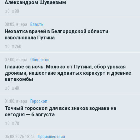
Александром Шуваевым
0
80
08:05, вчера
Власть
Нехватка врачей в Белгородской области
взволновала Путина
0
260
07:00, вчера
Общество
Главное за ночь. Молоко от Путина, сбор урожая
дронами, нашествие ядовитых каракурт и древние
катакомбы
0
48
01:00, вчера
Гороскоп
Точный гороскоп для всех знаков зодиака на
сегодня — 6 августа
0
78
05.08.2026 18:45
Происшествия