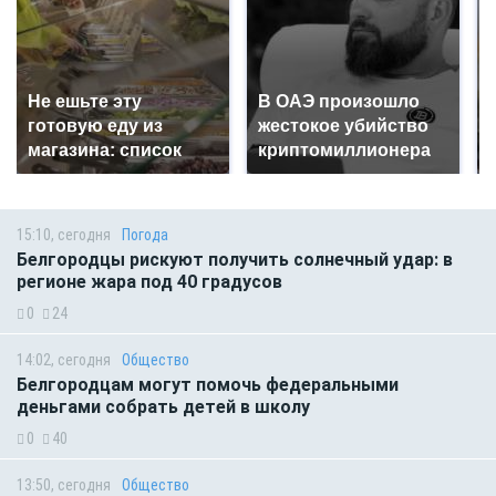
Не ешьте эту
В ОАЭ произошло
готовую еду из
жестокое убийство
магазина: список
криптомиллионера
15:10, сегодня
Погода
Белгородцы рискуют получить солнечный удар: в
регионе жара под 40 градусов
0
24
14:02, сегодня
Общество
Белгородцам могут помочь федеральными
деньгами собрать детей в школу
0
40
13:50, сегодня
Общество