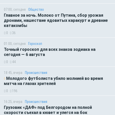
07:00, сегодня
Общество
Главное за ночь. Молоко от Путина, сбор урожая
дронами, нашествие ядовитых каракурт и древние
катакомбы
0
36
01:00, сегодня
Гороскоп
Точный гороскоп для всех знаков зодиака на
сегодня — 6 августа
0
44
18:45, вчера
Происшествия
Молодого футболиста убило молнией во время
матча на глазах зрителей
0
196
16:25, вчера
Происшествия
Грузовик «ДАФ» под Белгородом на полной
скорости съехал в кювет и улегся на бок