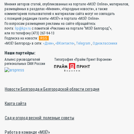
Мнения авторов статей, опубликованных на портале «МОЁ! Online», материалов,
размещённых в разделах «Мнения», «Народные новости», а также
комментариев пользователей к материалам сайта могут не совпадать
с позицией редакции газеты «МОЁ!» и портала «МОЁ! Online».
По вопросам размещения рекламы на сайте обращайтесь:
почта:
lip@kpv.ru
с пометкой «Реклама на портале "МОЁ! Белгород"»,
или по телефону (473) 267-94-13
RSS
Подписка на новости:
«МОЁ! Белгород» в сети:
«Дзен»
,
«ВКонтакте»
,
Telegram
,
Одноклассники
Наши партнёры:
Альянс руководителей
Типография «Прайм Принт Воронеж»
региональных СМИ России
Новости Белгорода и Белгородской области сегодня
Карта сайта
Сад и огород весной: полезные советы
Работа в команде «МОЁ!»