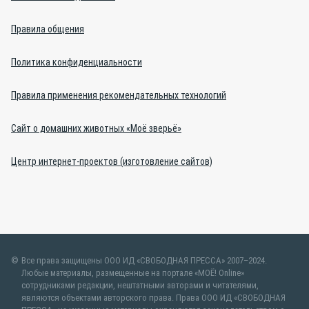
Правила общения
Политика конфиденциальности
Правила применения рекомендательных технологий
Сайт о домашних животных «Моё зверьё»
Центр интернет-проектов (изготовление сайтов)
Все права защищены ООО ИД «СВОБОДНАЯ ПРЕССА» 2007–2024.
Любые материалы, размещенные на портале «МОЁ! Online»
сотрудниками редакции, нештатными авторами и читателями,
являются объектами авторского права. Права ООО ИД «СВОБОДНАЯ