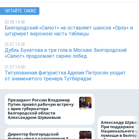
ЧИТАЙТЕ ТАКЖЕ
02.08 14:40
Белгородский «Салют» не оставляет шансов «Орлу» и
штурмует верхнюю часть таблицы
26.07 15:58
Дубль Букатова и три гола в Москве: белгородский
«Салют» продолжает серию побед
21.07 14:40
Титулованная фигуристка Аделия Петросян уходит
от знаменитого тренера Тутберидзе
Казначейство тре
Президент России Владимир
белгородского в
Путин провёл рабочую встречу
122,8 млн в польз
с врио губернатора
Белгородской области
Александром Шуваевым
Александр Шувае
При поддержке
Национального ц
Директор белгородской
помощи в Белгор
фирмы увел у налоговиков 5