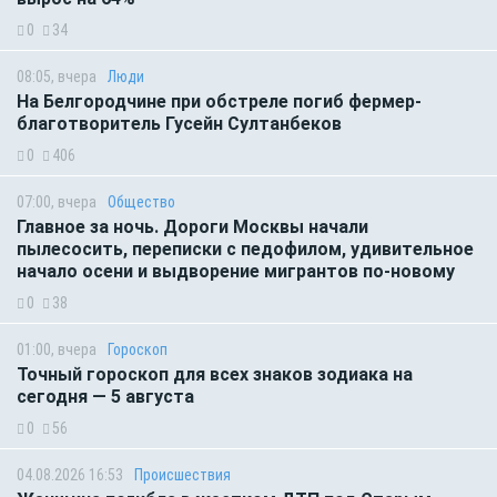
0
34
08:05, вчера
Люди
На Белгородчине при обстреле погиб фермер-
благотворитель Гусейн Султанбеков
0
406
07:00, вчера
Общество
Главное за ночь. Дороги Москвы начали
пылесосить, переписки с педофилом, удивительное
начало осени и выдворение мигрантов по-новому
0
38
01:00, вчера
Гороскоп
Точный гороскоп для всех знаков зодиака на
сегодня — 5 августа
0
56
04.08.2026 16:53
Происшествия