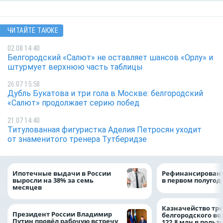
ЧИТАЙТЕ ТАКЖЕ
02.08 14:40
Белгородский «Салют» не оставляет шансов «Орлу» и
штурмует верхнюю часть таблицы
26.07 15:58
Дубль Букатова и три гола в Москве: белгородский
«Салют» продолжает серию побед
21.07 14:40
Титулованная фигуристка Аделия Петросян уходит
от знаменитого тренера Тутберидзе
Ипотечные выдачи в России
Рефинансировани
выросли на 38% за семь
в первом полугоди
месяцев
Казначейство тре
Президент России Владимир
белгородского в
Путин провёл рабочую встречу
122,8 млн в польз