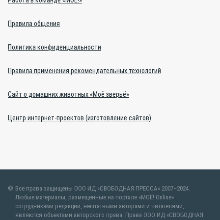
Работа в команде «МОЁ!»
Правила общения
Политика конфиденциальности
Правила применения рекомендательных технологий
Сайт о домашних животных «Моё зверьё»
Центр интернет-проектов (изготовление сайтов)
Все права защищены ООО ИД «СВОБОДНАЯ ПРЕССА» 2007–2024.
Любые материалы, размещенные на портале «МОЁ! Online»
сотрудниками редакции, нештатными авторами и читателями,
являются объектами авторского права. Права ООО ИД «СВОБОДНАЯ