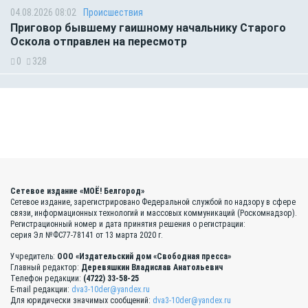
04.08.2026 08:02
Происшествия
Приговор бывшему гаишному начальнику Старого
Оскола отправлен на пересмотр
0
328
Сетевое издание «МОЁ! Белгород»
Сетевое издание, зарегистрировано Федеральной службой по надзору в сфере
связи, информационных технологий и массовых коммуникаций (Роскомнадзор).
Регистрационный номер и дата принятия решения о регистрации:
серия Эл №ФС77-78141 от 13 марта 2020 г.
Учредитель:
ООО «Издательский дом «Свободная пресса»
Главный редактор:
Деревяшкин Владислав Анатольевич
Телефон редакции:
(4722) 33-58-25
E-mail редакции:
dva3-10der@yandex.ru
Для юридически значимых сообщений:
dva3-10der@yandex.ru