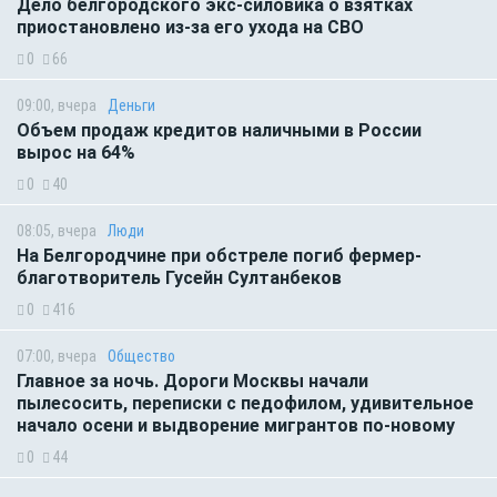
Дело белгородского экс-силовика о взятках
приостановлено из-за его ухода на СВО
0
66
09:00, вчера
Деньги
Объем продаж кредитов наличными в России
вырос на 64%
0
40
08:05, вчера
Люди
На Белгородчине при обстреле погиб фермер-
благотворитель Гусейн Султанбеков
0
416
07:00, вчера
Общество
Главное за ночь. Дороги Москвы начали
пылесосить, переписки с педофилом, удивительное
начало осени и выдворение мигрантов по-новому
0
44