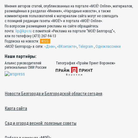
Мнения авторов статей, опубликованных на портале «МОЁ! Online», материалов,
размещённых в разделах «Мнения», «Народные новости», а также
комментариев пользователей к материалам сайта могут не совпадать
с позицией редакции газеты «МОЁ!» и портала «МОЁ! Online».
По вопросам размещения рекламы на сайте обращайтесь:
почта:
lip@kpv.ru
с пометкой «Реклама на портале "МОЁ! Белгород"»,
или по телефону (473) 267-94-13
RSS
Подписка на новости:
«МОЁ! Белгород» в сети:
«Дзен»
,
«ВКонтакте»
,
Telegram
,
Одноклассники
Наши партнёры:
Альянс руководителей
Типография «Прайм Принт Воронеж»
региональных СМИ России
Новости Белгорода и Белгородской области сегодня
Карта сайта
Сад и огород весной: полезные советы