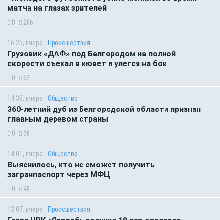
матча на глазах зрителей
0
206
16:25, вчера
Происшествия
Грузовик «ДАФ» под Белгородом на полной
скорости съехал в кювет и улегся на бок
0
62
14:39, вчера
Общество
360-летний дуб из Белгородской области признан
главным деревом страны
0
60
14:01, вчера
Общество
Выяснилось, кто не сможет получить
загранпаспорт через МФЦ
0
48
13:07, вчера
Происшествия