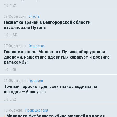
0
52
08:05, сегодня
Власть
Нехватка врачей в Белгородской области
взволновала Путина
0
242
07:00, сегодня
Общество
Главное за ночь. Молоко от Путина, сбор урожая
дронами, нашествие ядовитых каракурт и древние
катакомбы
0
40
01:00, сегодня
Гороскоп
Точный гороскоп для всех знаков зодиака на
сегодня — 6 августа
0
52
18:45, вчера
Происшествия
Молодого футболиста убило молнией во время