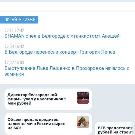
ЧИТАЙТЕ ТАКЖЕ
30.11 17:42
SHAMAN спел в Белгороде с «танкистом» Алёшей
26.04 16:42
В Белгороде перенесли концерт Григория Лепса
12.07 15:03
Выступление Льва Лещенко в Прохоровке началось с
заминки
При поддержке
Директор белгородской
Национального ц
фирмы увел у налоговиков 5
помощи в Белгор
млн рублей
области усилили
подразделение «
Белгород»
Объем продаж кредитов
наличными в России вырос
на 64%
ВТБ предоставит 
рублей на строит