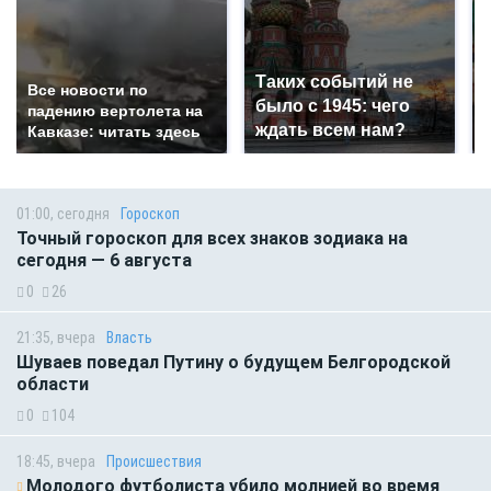
Таких событий не
Все новости по
было с 1945: чего
падению вертолета на
ждать всем нам?
Кавказе: читать здесь
01:00, сегодня
Гороскоп
Точный гороскоп для всех знаков зодиака на
сегодня — 6 августа
0
26
21:35, вчера
Власть
Шуваев поведал Путину о будущем Белгородской
области
0
104
18:45, вчера
Происшествия
Молодого футболиста убило молнией во время