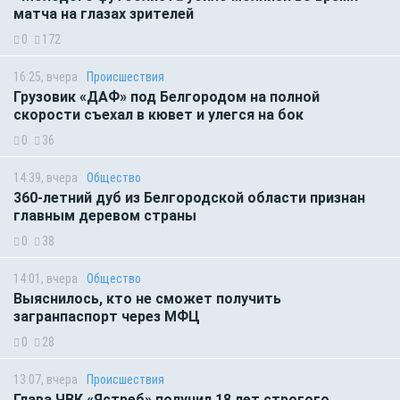
матча на глазах зрителей
0
172
16:25, вчера
Происшествия
Грузовик «ДАФ» под Белгородом на полной
скорости съехал в кювет и улегся на бок
0
36
14:39, вчера
Общество
360-летний дуб из Белгородской области признан
главным деревом страны
0
38
14:01, вчера
Общество
Выяснилось, кто не сможет получить
загранпаспорт через МФЦ
0
28
13:07, вчера
Происшествия
Глава ЧВК «Ястреб» получил 18 лет строгого