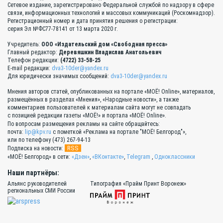
Сетевое издание, зарегистрировано Федеральной службой по надзору в сфере
связи, информационных технологий и массовых коммуникаций (Роскомнадзор).
Регистрационный номер и дата принятия решения о регистрации:
серия Эл №ФС77-78141 от 13 марта 2020 г.
Учредитель:
ООО «Издательский дом «Свободная пресса»
Главный редактор:
Деревяшкин Владислав Анатольевич
Телефон редакции:
(4722) 33-58-25
E-mail редакции:
dva3-10der@yandex.ru
Для юридически значимых сообщений:
dva3-10der@yandex.ru
Мнения авторов статей, опубликованных на портале «МОЁ! Online», материалов,
размещённых в разделах «Мнения», «Народные новости», а также
комментариев пользователей к материалам сайта могут не совпадать
с позицией редакции газеты «МОЁ!» и портала «МОЁ! Online».
По вопросам размещения рекламы на сайте обращайтесь:
почта:
lip@kpv.ru
с пометкой «Реклама на портале "МОЁ! Белгород"»,
или по телефону (473) 267-94-13
RSS
Подписка на новости:
«МОЁ! Белгород» в сети:
«Дзен»
,
«ВКонтакте»
,
Telegram
,
Одноклассники
Наши партнёры:
Альянс руководителей
Типография «Прайм Принт Воронеж»
региональных СМИ России