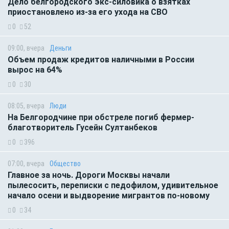
Дело белгородского экс-силовика о взятках
приостановлено из-за его ухода на СВО
0
52
09:00, вчера
Деньги
Объем продаж кредитов наличными в России
вырос на 64%
0
30
08:05, вчера
Люди
На Белгородчине при обстреле погиб фермер-
благотворитель Гусейн Султанбеков
0
396
07:00, вчера
Общество
Главное за ночь. Дороги Москвы начали
пылесосить, переписки с педофилом, удивительное
начало осени и выдворение мигрантов по-новому
0
34