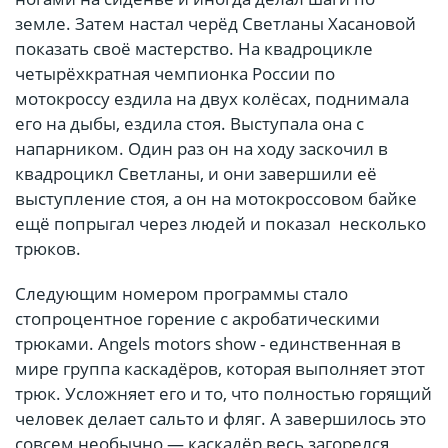
земле. Затем настал черёд Светланы Хасановой
показать своё мастерство. На квадроцикле
четырёхкратная чемпионка России по
мотокроссу ездила на двух колёсах, поднимала
его на дыбы, ездила стоя. Выступала она с
напарником. Один раз он на ходу заскочил в
квадроцикл Светланы, и они завершили её
выступление стоя, а он на мотокроссовом байке
ещё попрыгал через людей и показал несколько
трюков.
Следующим номером программы стало
стопроцентное горение с акробатическими
трюками. Angels motors show - единственная в
мире группа каскадёров, которая выполняет этот
трюк. Усложняет его и то, что полностью горящий
человек делает сальто и фляг. А завершилось это
совсем необычно — каскадёр весь загорелся,