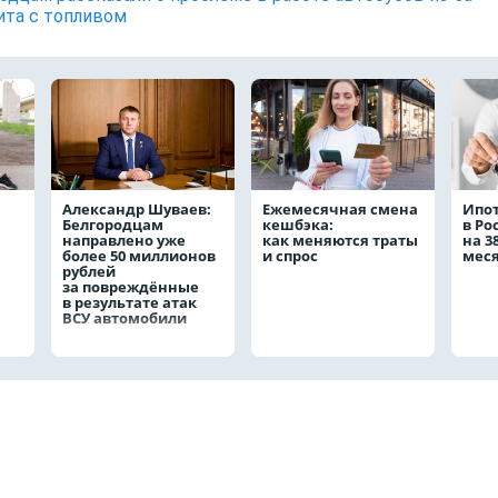
та с топливом
Александр Шуваев:
Ежемесячная смена
Ипо
Белгородцам
кешбэка:
в Ро
направлено уже
как меняются траты
на 3
более 50 миллионов
и спрос
мес
рублей
за повреждённые
в результате атак
ВСУ автомобили