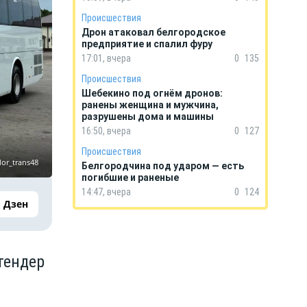
Происшествия
Дрон атаковал белгородское
предприятие и спалил фуру
17:01, вчера
0
135
Происшествия
Шебекино под огнём дронов:
ранены женщина и мужчина,
разрушены дома и машины
16:50, вчера
0
127
Происшествия
dor_trans48
Белгородчина под ударом — есть
погибшие и раненые
14:47, вчера
0
124
Дзен
тендер