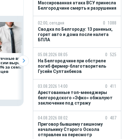
Массированная атака ВСУ принесла
Белгородчине смерть и разрушения
02:00, сегодня
0
1088
Сводка по Белгороду: 13 раненых,
горят авто и дома после налета
БПЛА
05.08.2026 08:05
0
525
течные выдачи
Президент России
Директор
На Белгородчине при обстреле
ссии выросли
Владимир Путин
белгородской
погиб фермер-благотворитель
8% за семь
провёл рабочую
фирмы увел у
яцев
встречу с врио
налоговиков 5 м
Гусейн Султанбеков
губернатора
рублей
Белгородской
области
03.08.2026 14:00
0
411
Александром
Арестованные топ-менеджеры
Шуваевым
белгородского «Эфко» обжалуют
заключение под стражу
04.08.2026 08:02
0
407
Приговор бывшему гаишному
начальнику Старого Оскола
отправлен на пересмотр