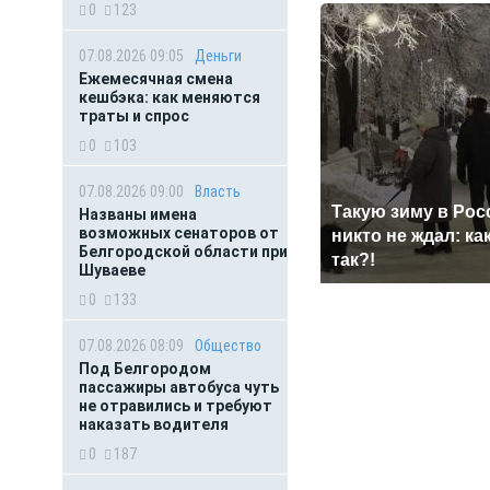
0
123
07.08.2026 09:05
Деньги
Ежемесячная смена
кешбэка: как меняются
траты и спрос
0
103
07.08.2026 09:00
Власть
Такую зиму в Рос
Названы имена
возможных сенаторов от
никто не ждал: ка
Белгородской области при
так?!
Шуваеве
0
133
07.08.2026 08:09
Общество
Под Белгородом
пассажиры автобуса чуть
не отравились и требуют
наказать водителя
0
187