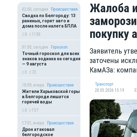
Жалоба и
02:00, сегодня
Происшествия
Сводка по Белгороду: 13
заморози
раненых, горят авто и
дома после налета БПЛА
покупку 
0
1130
01:00, сегодня
Гороскоп
Заявитель утве
Точный гороскоп для всех
знаков зодиака на сегодня
заточены искл
— 9 августа
КамАЗа: компа
0
72
Транспорт
18:09, вчера
Происшествия
20.05.2026 15:19
3
Жители Харьковской горы
в Белгороде лишатся
горячей воды
0
157
17:01, вчера
Происшествия
Дрон атаковал
белгородское