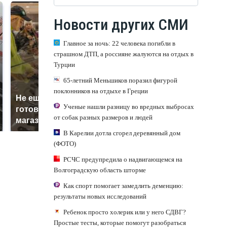
Новости других СМИ
Главное за ночь: 22 человека погибли в
страшном ДТП, а россияне жалуются на отдых в
Турции
65-летний Меньшиков поразил фигурой
поклонников на отдыхе в Греции
Не ешьте эту
В ОАЭ произошло
Ученые нашли разницу во вредных выбросах
готовую еду из
жестокое убийство
от собак разных размеров и людей
магазина: список
криптомиллионера
В Карелии дотла сгорел деревянный дом
(ФОТО)
РСЧС предупредила о надвигающемся на
Волгоградскую область шторме
Как спорт помогает замедлить деменцию:
результаты новых исследований
Ребенок просто холерик или у него СДВГ?
Простые тесты, которые помогут разобраться