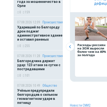
года за мошенничество в
дефици
Орле
0
159
07.08.2026 12:09
Происшествия
Ударивший по Белгороду
дрон поджег
административное здание
и оставил раненых
Расходы россиян
0
255
на ЗОЖ выросли
более чем на 40%
за полгода
07.08.2026 11:28
Происшествия
Белгородчина держит
удар: 123 атаки за сутки с
пострадавшими
0
101
07.08.2026 10:49
Общество
Учёные предупредили
белгородцев о сильном
геомагнитном ударе в
пятницу
Новости СМИ2