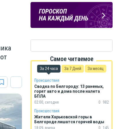
Подпишись
ПОГОДА
ГОРОСКОП
на тг-канал
В БЕЛГОРОДЕ
НА КАЖДЫЙ ДЕНЬ
«МОЁ! Белгород»
чика
 от
Самое читаемое
За 24 часа
За 7 Дней
За месяц
Происшествия
Сводка по Белгороду: 13 раненых,
горят авто и дома после налета
БПЛА
02:00, сегодня
0
982
Происшествия
Жители Харьковской горы в
Белгороде лишатся горячей воды
18:09, вчера
0
145