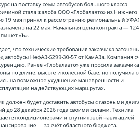
урс на поставку семи автобусов большого класса
ричиной стала жалоба ООО «Глобалавто» из Нижнего
ую 19 мая принял к рассмотрению региональный УФА
азначено на 22 мая. Начальная цена контракта — 124
 пишет «Ъ».
ает, что технические требования заказчика заточен
 автобусы НефАЗ-5299-30-57 от КамАЗа. Компания сч
куренцию. Ранее «Глобалавто» уже просила заказчик
ны по длине, высоте и колёсной базе, но получила о
ись на возможное ухудшение маневренности и
сплуатации на действующих маршрутах.
к должен будет доставить автобусы с газовыми двиг
й до 28 декабря 2026 года своими силами. Техника
щается кондиционерами и спутниковой навигацией
ансирование — за счёт областного бюджета.