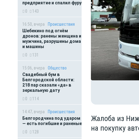
предприятие и спалил фуру
0
143
16:50, вчера
Происшествия
Шебекино под огнём
дронов: ранены женщина и
мужчина, разрушены дома
и машины
0
131
15:06, вчера
Общество
Свадебный бум в
Белгородской области:
218 пар сказали «да» в
зеркальную дату
0
114
14:47, вчера
Происшествия
Жалоба из Ниж
Белгородчина под ударом
— есть погибшие и раненые
на покупку авт
0
128