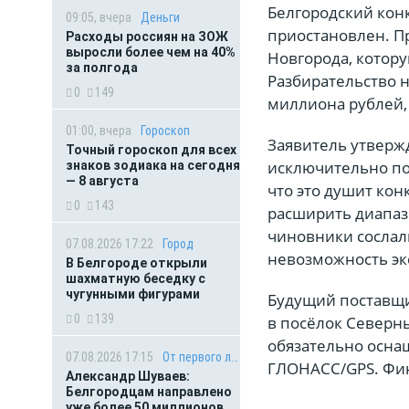
Белгородский конк
09:05, вчера
Деньги
приостановлен. П
Расходы россиян на ЗОЖ
выросли более чем на 40%
Новгорода, котор
за полгода
Разбирательство н
0
149
миллиона рублей,
01:00, вчера
Гороскоп
Заявитель утвержд
Точный гороскоп для всех
исключительно под
знаков зодиака на сегодня
— 8 августа
что это душит кон
0
143
расширить диапазо
чиновники сослал
07.08.2026 17:22
Город
невозможность эк
В Белгороде открыли
шахматную беседку с
чугунными фигурами
Будущий поставщи
0
139
в посёлок Северны
обязательно осна
07.08.2026 17:15
От первого лица
ГЛОНАСС/GPS. Фин
Александр Шуваев:
Белгородцам направлено
уже более 50 миллионов