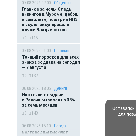
07.08.2026 07:00
Общество
Главное за ночь. Следы
викингов в Муроме, дебош
в самолете, пожар на НПЗ
и акулы оккупировали
пляжи Владивостока
0
115
07.08.2026 01:00
Гороскоп
Точный гороскоп для всех
знаков зодиака на сегодня
— 7 августа
0
137
06.08.2026 18:05
Деньги
Ипотечные выдачи
в России выросли на 38%
за семь месяцев
Оставаясь 
0
143
для пов
06.08.2026 15:10
Погода
Белгородцы рискуют