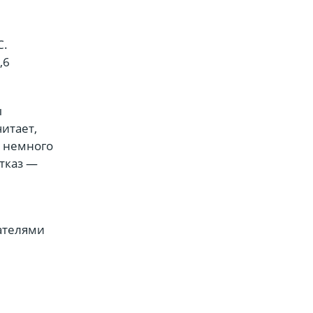
С.
,6
ы
итает,
а немного
тказ —
ателями