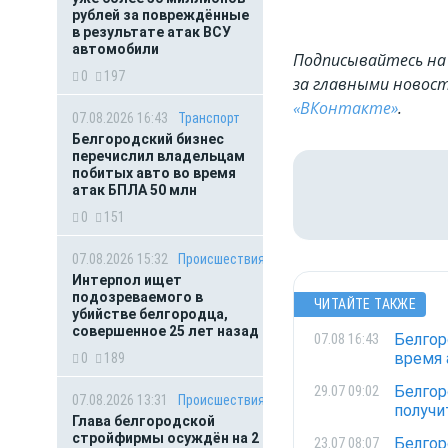
рублей за повреждённые
в результате атак ВСУ
автомобили
Подписывайтесь на 
0
197
за главными новост
«ВКонтакте»
.
07.08.2026 16:43
Транспорт
Белгородский бизнес
перечислил владельцам
побитых авто во время
атак БПЛА 50 млн
0
151
07.08.2026 15:32
Происшествия
Интерпол ищет
подозреваемого в
ЧИТАЙТЕ ТАКЖЕ
убийстве белгородца,
совершенное 25 лет назад
Белгор
07.08 16:43
время 
0
189
Белгор
29.07 09:02
07.08.2026 13:31
Происшествия
получи
Глава белгородской
стройфирмы осуждён на 2
Белгор
23.07 08:07