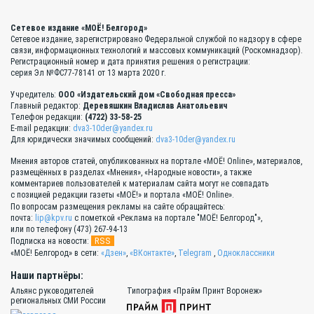
Сетевое издание «МОЁ! Белгород»
Сетевое издание, зарегистрировано Федеральной службой по надзору в сфере
связи, информационных технологий и массовых коммуникаций (Роскомнадзор).
Регистрационный номер и дата принятия решения о регистрации:
серия Эл №ФС77-78141 от 13 марта 2020 г.
Учредитель:
ООО «Издательский дом «Свободная пресса»
Главный редактор:
Деревяшкин Владислав Анатольевич
Телефон редакции:
(4722) 33-58-25
E-mail редакции:
dva3-10der@yandex.ru
Для юридически значимых сообщений:
dva3-10der@yandex.ru
Мнения авторов статей, опубликованных на портале «МОЁ! Online», материалов,
размещённых в разделах «Мнения», «Народные новости», а также
комментариев пользователей к материалам сайта могут не совпадать
с позицией редакции газеты «МОЁ!» и портала «МОЁ! Online».
По вопросам размещения рекламы на сайте обращайтесь:
почта:
lip@kpv.ru
с пометкой «Реклама на портале "МОЁ! Белгород"»,
или по телефону (473) 267-94-13
RSS
Подписка на новости:
«МОЁ! Белгород» в сети:
«Дзен»
,
«ВКонтакте»
,
Telegram
,
Одноклассники
Наши партнёры:
Альянс руководителей
Типография «Прайм Принт Воронеж»
региональных СМИ России