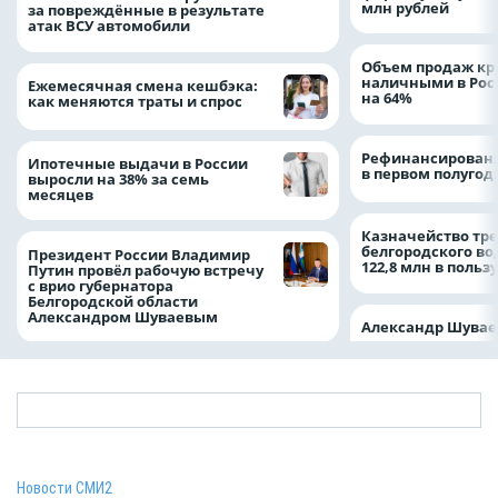
млн рублей
за повреждённые в результате
атак ВСУ автомобили
Объем продаж кр
наличными в Рос
Ежемесячная смена кешбэка:
на 64%
как меняются траты и спрос
Рефинансировани
Ипотечные выдачи в России
в первом полугоди
выросли на 38% за семь
месяцев
Казначейство тре
белгородского в
Президент России Владимир
122,8 млн в польз
Путин провёл рабочую встречу
с врио губернатора
Белгородской области
Александром Шуваевым
Александр Шувае
Новости СМИ2