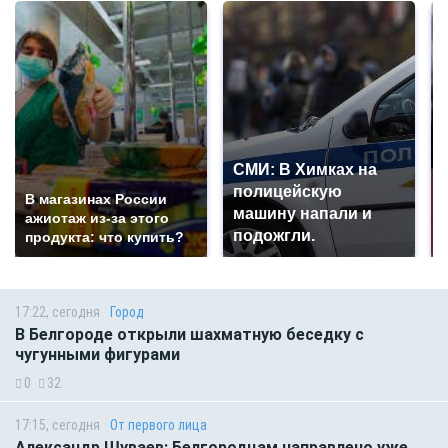
СМИ: В Химках на
полицейскую
В магазинах России
машину напали и
ажиотаж из-за этого
подожгли.
продукта: что купить?
17:22, сегодня
Город
В Белгороде открыли шахматную беседку с
чугунными фигурами
0
32
17:15, сегодня
От первого лица
Александр Шуваев: Белгородцам направлено уже