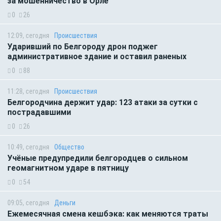
за мошенничество в Орле
0
26
12:09, сегодня
Происшествия
Ударивший по Белгороду дрон поджег
административное здание и оставил раненых
0
88
11:28, сегодня
Происшествия
Белгородчина держит удар: 123 атаки за сутки с
пострадавшими
0
26
10:49, сегодня
Общество
Учёные предупредили белгородцев о сильном
геомагнитном ударе в пятницу
0
54
09:05, сегодня
Деньги
Ежемесячная смена кешбэка: как меняются траты