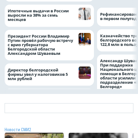
Ипотечные выдачи в России
Рефинансировани
выросли на 38% за семь
в первом полугоди
месяцев
Казначейство тре
Президент России Владимир
белгородского в
Путин провёл рабочую встречу
122,8 млн в польз
с врио губернатора
Белгородской области
Александром Шуваевым
Александр Шувае
При поддержке
Национального ц
Директор белгородской
помощи в Белгор
фирмы увел у налоговиков 5
области усилили
млн рублей
подразделение «
Белгород»
Новости СМИ2