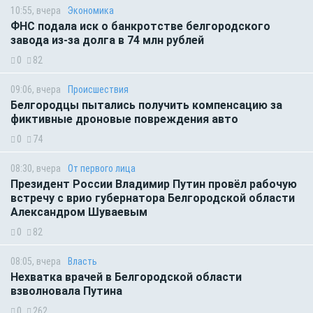
10:55, вчера
Экономика
ФНС подала иск о банкротстве белгородского
завода из-за долга в 74 млн рублей
0
82
09:06, вчера
Происшествия
Белгородцы пытались получить компенсацию за
фиктивные дроновые повреждения авто
0
74
08:30, вчера
От первого лица
Президент России Владимир Путин провёл рабочую
встречу с врио губернатора Белгородской области
Александром Шуваевым
0
82
08:05, вчера
Власть
Нехватка врачей в Белгородской области
взволновала Путина
0
262