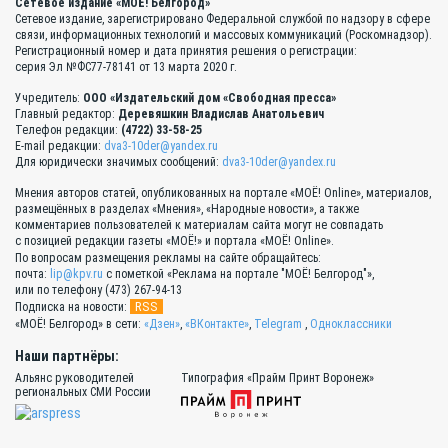
Сетевое издание «МОЁ! Белгород»
Сетевое издание, зарегистрировано Федеральной службой по надзору в сфере
связи, информационных технологий и массовых коммуникаций (Роскомнадзор).
Регистрационный номер и дата принятия решения о регистрации:
серия Эл №ФС77-78141 от 13 марта 2020 г.
Учредитель:
ООО «Издательский дом «Свободная пресса»
Главный редактор:
Деревяшкин Владислав Анатольевич
Телефон редакции:
(4722) 33-58-25
E-mail редакции:
dva3-10der@yandex.ru
Для юридически значимых сообщений:
dva3-10der@yandex.ru
Мнения авторов статей, опубликованных на портале «МОЁ! Online», материалов,
размещённых в разделах «Мнения», «Народные новости», а также
комментариев пользователей к материалам сайта могут не совпадать
с позицией редакции газеты «МОЁ!» и портала «МОЁ! Online».
По вопросам размещения рекламы на сайте обращайтесь:
почта:
lip@kpv.ru
с пометкой «Реклама на портале "МОЁ! Белгород"»,
или по телефону (473) 267-94-13
RSS
Подписка на новости:
«МОЁ! Белгород» в сети:
«Дзен»
,
«ВКонтакте»
,
Telegram
,
Одноклассники
Наши партнёры:
Альянс руководителей
Типография «Прайм Принт Воронеж»
региональных СМИ России