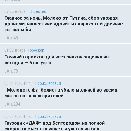
07:00, вчера
Общество
Главное за ночь. Молоко от Путина, сбор урожая
дронами, нашествие ядовитых каракурт и древние
катакомбы
0
48
01:00, вчера
Гороскоп
Точный гороскоп для всех знаков зодиака на
сегодня — 6 августа
0
78
05.08.2026 18:45
Происшествия
Молодого футболиста убило молнией во время
матча на глазах зрителей
0
234
05.08.2026 16:25
Происшествия
Грузовик «ДАФ» под Белгородом на полной
скорости съехал в кювет и улегся на бок