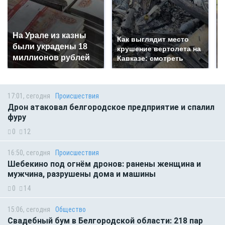
На Урале из казны
Как выглядит место
были украдены 18
крушение вертолета на
миллионов рублей
Кавказе: смотреть
17:01, сегодня
Происшествия
Дрон атаковал белгородское предприятие и спалил
фуру
0
12
16:50, сегодня
Происшествия
Шебекино под огнём дронов: ранены женщина и
мужчина, разрушены дома и машины
0
14
15:06, сегодня
Общество
Свадебный бум в Белгородской области: 218 пар