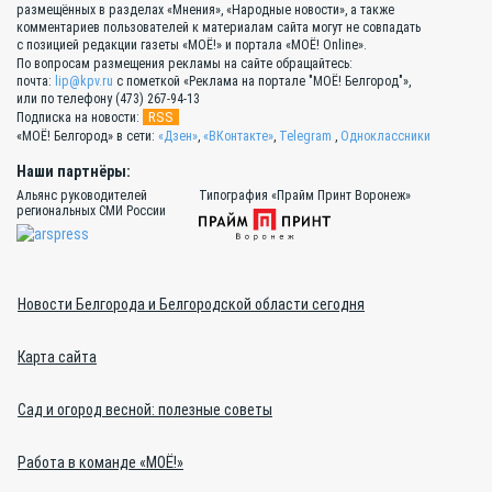
размещённых в разделах «Мнения», «Народные новости», а также
комментариев пользователей к материалам сайта могут не совпадать
с позицией редакции газеты «МОЁ!» и портала «МОЁ! Online».
По вопросам размещения рекламы на сайте обращайтесь:
почта:
lip@kpv.ru
с пометкой «Реклама на портале "МОЁ! Белгород"»,
или по телефону (473) 267-94-13
RSS
Подписка на новости:
«МОЁ! Белгород» в сети:
«Дзен»
,
«ВКонтакте»
,
Telegram
,
Одноклассники
Наши партнёры:
Альянс руководителей
Типография «Прайм Принт Воронеж»
региональных СМИ России
Новости Белгорода и Белгородской области сегодня
Карта сайта
Сад и огород весной: полезные советы
Работа в команде «МОЁ!»