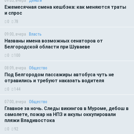
09:05, вчера
Деньги
Ежемесячная смена кешбэка: как меняются траты
и спрос
0
78
09:00, вчера
Власть
Названы имена возможных сенаторов от
Белгородской области при Шуваеве
0
100
08:09, вчера
Общество
Под Белгородом пассажиры автобуса чуть не
отравились и требуют наказать водителя
0
144
07:00, вчера
Общество
Главное за ночь. Следы викингов в Муроме, дебош в
самолете, пожар на НПЗ и акулы оккупировали
пляжи Владивостока
0
92