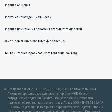
Правила общения
Политика конфиденциальности
Правила применения рекомендательных технологий
Сайт о домашних животных «Моё зверьё»
Центр интернет-проектов (изготовление сайтов)
Все права защищены ООО ИД «СВОБОДНАЯ ПРЕССА» 2007–2024.
Любые материалы, размещенные на портале «МОЁ! Online»
сотрудниками редакции, нештатными авторами и читателями,
являются объектами авторского права. Права ООО ИД «СВОБОДНАЯ
ПРЕССА» на указанные материалы охраняются законодательством о
правах на результаты интеллектуальной деятельности. Полное или