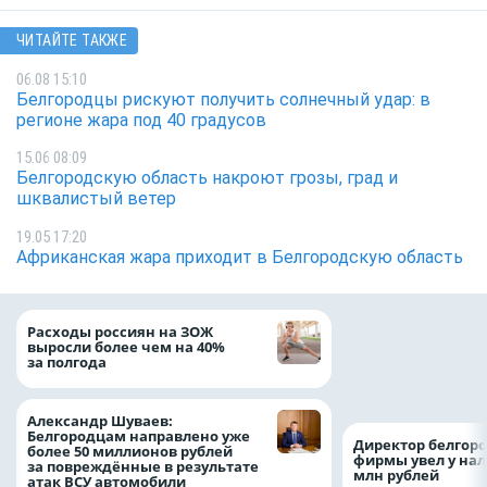
ЧИТАЙТЕ ТАКЖЕ
06.08 15:10
Белгородцы рискуют получить солнечный удар: в
регионе жара под 40 градусов
15.06 08:09
Белгородскую область накроют грозы, град и
шквалистый ветер
19.05 17:20
Африканская жара приходит в Белгородскую область
Президент Росси
Расходы россиян на ЗОЖ
Путин провёл раб
выросли более чем на 40%
с врио губернато
за полгода
Белгородской обл
Александром Шу
Александр Шуваев:
Белгородцам направлено уже
Директор белгор
более 50 миллионов рублей
фирмы увел у нал
за повреждённые в результате
млн рублей
атак ВСУ автомобили