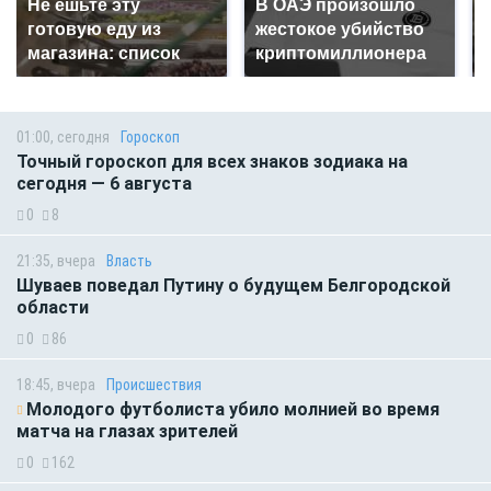
Не ешьте эту
В ОАЭ произошло
готовую еду из
жестокое убийство
магазина: список
криптомиллионера
01:00, сегодня
Гороскоп
Точный гороскоп для всех знаков зодиака на
сегодня — 6 августа
0
8
21:35, вчера
Власть
Шуваев поведал Путину о будущем Белгородской
области
0
86
18:45, вчера
Происшествия
Молодого футболиста убило молнией во время
матча на глазах зрителей
0
162