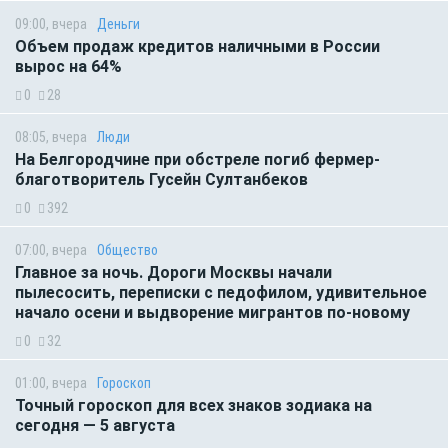
09:00, вчера
Деньги
Объем продаж кредитов наличными в России
вырос на 64%
0
28
08:05, вчера
Люди
На Белгородчине при обстреле погиб фермер-
благотворитель Гусейн Султанбеков
0
392
07:00, вчера
Общество
Главное за ночь. Дороги Москвы начали
пылесосить, переписки с педофилом, удивительное
начало осени и выдворение мигрантов по-новому
0
32
01:00, вчера
Гороскоп
Точный гороскоп для всех знаков зодиака на
сегодня — 5 августа