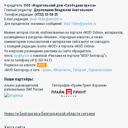
Учредитель:
ООО «Издательский дом «Свободная пресса»
Главный редактор:
Деревяшкин Владислав Анатольевич
Телефон редакции:
(4722) 33-58-25
E-mail редакции:
dva3-10der@yandex.ru
Для юридически значимых сообщений:
dva3-10der@yandex.ru
Мнения авторов статей, опубликованных на портале «МОЁ! Online», материалов,
размещённых в разделах «Мнения», «Народные новости», а также
комментариев пользователей к материалам сайта могут не совпадать
с позицией редакции газеты «МОЁ!» и портала «МОЁ! Online».
По вопросам размещения рекламы на сайте обращайтесь:
почта:
lip@kpv.ru
с пометкой «Реклама на портале "МОЁ! Белгород"»,
или по телефону (473) 267-94-13
RSS
Подписка на новости:
«МОЁ! Белгород» в сети:
«Дзен»
,
«ВКонтакте»
,
Telegram
,
Одноклассники
Наши партнёры:
Альянс руководителей
Типография «Прайм Принт Воронеж»
региональных СМИ России
Новости Белгорода и Белгородской области сегодня
Карта сайта