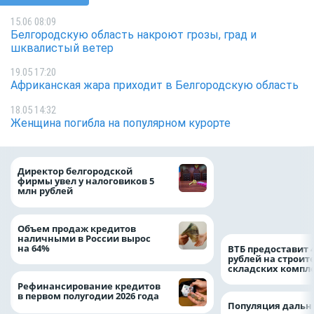
15.06 08:09
Белгородскую область накроют грозы, град и
шквалистый ветер
19.05 17:20
Африканская жара приходит в Белгородскую область
18.05 14:32
Женщина погибла на популярном курорте
При поддержке
Директор белгородской
Национального ц
фирмы увел у налоговиков 5
помощи в Белгор
млн рублей
области усилили
подразделение «
Белгород»
Объем продаж кредитов
наличными в России вырос
на 64%
ВТБ предоставит 
рублей на строит
складских компл
Рефинансирование кредитов
в первом полугодии 2026 года
Популяция дальн