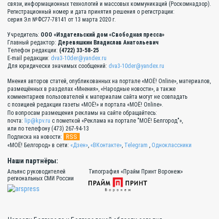
связи, информационных технологий и массовых коммуникаций (Роскомнадзор).
Регистрационный номер и дата принятия решения о регистрации:
серия Эл №ФС77-78141 от 13 марта 2020 г.
Учредитель:
ООО «Издательский дом «Свободная пресса»
Главный редактор:
Деревяшкин Владислав Анатольевич
Телефон редакции:
(4722) 33-58-25
E-mail редакции:
dva3-10der@yandex.ru
Для юридически значимых сообщений:
dva3-10der@yandex.ru
Мнения авторов статей, опубликованных на портале «МОЁ! Online», материалов,
размещённых в разделах «Мнения», «Народные новости», а также
комментариев пользователей к материалам сайта могут не совпадать
с позицией редакции газеты «МОЁ!» и портала «МОЁ! Online».
По вопросам размещения рекламы на сайте обращайтесь:
почта:
lip@kpv.ru
с пометкой «Реклама на портале "МОЁ! Белгород"»,
или по телефону (473) 267-94-13
RSS
Подписка на новости:
«МОЁ! Белгород» в сети:
«Дзен»
,
«ВКонтакте»
,
Telegram
,
Одноклассники
Наши партнёры:
Альянс руководителей
Типография «Прайм Принт Воронеж»
региональных СМИ России