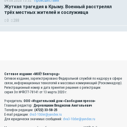
04.08.2026 13:32
Происшествия
Жуткая трагедия в Крыму. Военный расстрелял
трёх местных жителей и сослуживца
0
288
Сетевое издание «МОЁ! Белгород»
Сетевое издание, зарегистрировано Федеральной службой по надзору в сфере
связи, информационных технологий и массовых коммуникаций (Роскомнадзор).
Регистрационный номер и дата принятия решения о регистрации:
серия Эл №ФС77-78141 от 13 марта 2020 г.
Учредитель:
ООО «Издательский дом «Свободная пресса»
Главный редактор:
Деревяшкин Владислав Анатольевич
Телефон редакции:
(4722) 33-58-25
E-mail редакции:
dva3-10der@yandex.ru
Для юридически значимых сообщений:
dva3-10der@yandex.ru