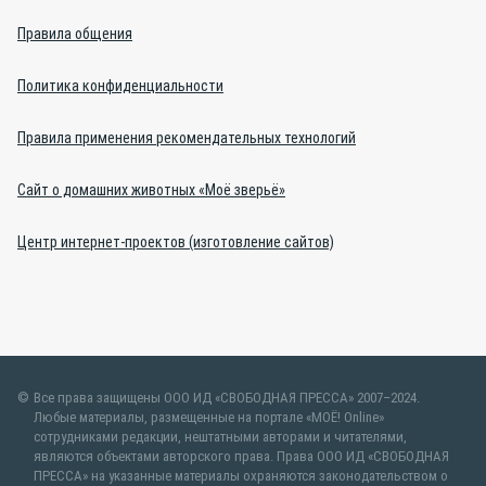
Правила общения
Политика конфиденциальности
Правила применения рекомендательных технологий
Сайт о домашних животных «Моё зверьё»
Центр интернет-проектов (изготовление сайтов)
Все права защищены ООО ИД «СВОБОДНАЯ ПРЕССА» 2007–2024.
Любые материалы, размещенные на портале «МОЁ! Online»
сотрудниками редакции, нештатными авторами и читателями,
являются объектами авторского права. Права ООО ИД «СВОБОДНАЯ
ПРЕССА» на указанные материалы охраняются законодательством о