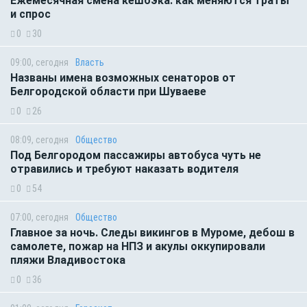
Ежемесячная смена кешбэка: как меняются траты
и спрос
0
30
09:00, сегодня
Власть
Названы имена возможных сенаторов от
Белгородской области при Шуваеве
0
26
08:09, сегодня
Общество
Под Белгородом пассажиры автобуса чуть не
отравились и требуют наказать водителя
0
54
07:00, сегодня
Общество
Главное за ночь. Следы викингов в Муроме, дебош в
самолете, пожар на НПЗ и акулы оккупировали
пляжи Владивостока
0
36