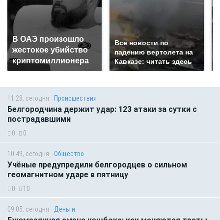
В ОАЭ произошло
Все новости по
жестокое убийство
падению вертолета на
криптомиллионера
Кавказе: читать здесь
11:28, сегодня
Происшествия
Белгородчина держит удар: 123 атаки за сутки с
пострадавшими
0
0
10:49, сегодня
Общество
Учёные предупредили белгородцев о сильном
геомагнитном ударе в пятницу
0
10
09:05, сегодня
Деньги