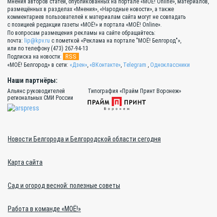
Мнения авторов статей, опубликованных на портале «МОЁ! Online», материалов,
размещённых в разделах «Мнения», «Народные новости», а также
комментариев пользователей к материалам сайта могут не совпадать
с позицией редакции газеты «МОЁ!» и портала «МОЁ! Online».
По вопросам размещения рекламы на сайте обращайтесь:
почта:
lip@kpv.ru
с пометкой «Реклама на портале "МОЁ! Белгород"»,
или по телефону (473) 267-94-13
RSS
Подписка на новости:
«МОЁ! Белгород» в сети:
«Дзен»
,
«ВКонтакте»
,
Telegram
,
Одноклассники
Наши партнёры:
Альянс руководителей
Типография «Прайм Принт Воронеж»
региональных СМИ России
Новости Белгорода и Белгородской области сегодня
Карта сайта
Сад и огород весной: полезные советы
Работа в команде «МОЁ!»