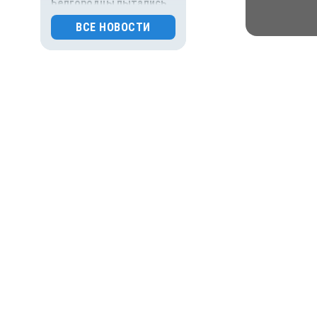
Белгородцы пытались
получить компенсацию за
ВСЕ НОВОСТИ
фиктивные дроновые
повреждения авто
0
74
08:30, вчера
От первого лица
Президент России
Владимир Путин провёл
рабочую встречу с врио
губернатора Белгородской
области Александром
Шуваевым
0
82
08:05, вчера
Власть
Нехватка врачей в
Белгородской области
взволновала Путина
0
262
07:00, вчера
Общество
Главное за ночь. Молоко