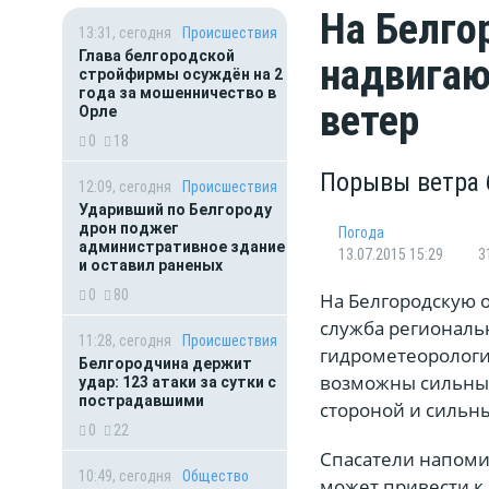
На Белго
13:31, сегодня
Происшествия
Глава белгородской
надвигаю
стройфирмы осуждён на 2
года за мошенничество в
ветер
Орле
0
18
Порывы ветра б
12:09, сегодня
Происшествия
Ударивший по Белгороду
дрон поджег
Погода
административное здание
13.07.2015 15:29
3
и оставил раненых
0
80
На Белгородскую о
служба региональ
11:28, сегодня
Происшествия
гидрометеорологи
Белгородчина держит
возможны сильные
удар: 123 атаки за сутки с
пострадавшими
стороной и сильны
0
22
Спасатели напоми
10:49, сегодня
Общество
может привести к