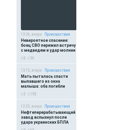
13:36, вчера
Происшествия
Невероятное спасение:
боец СВО пережил встречу
с медведем и удар молнии
0
96
13:15, вчера
Происшествия
Мать пыталась спасти
выпавшего из окна
малыша: оба погибли
0
198
12:55, вчера
Происшествия
Нефтеперерабатывающий
завод вспыхнул после
удара украинских БПЛА
0
68