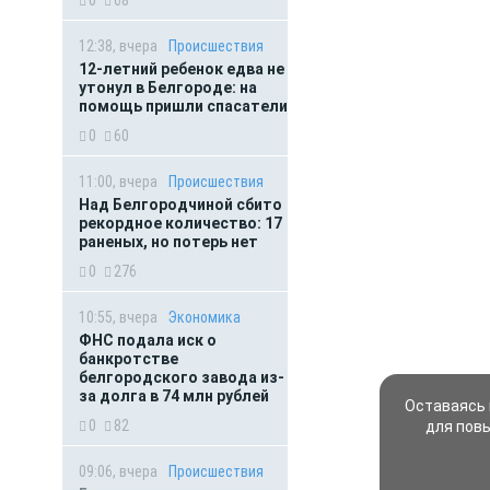
12:38, вчера
Происшествия
12-летний ребенок едва не
утонул в Белгороде: на
помощь пришли спасатели
0
60
11:00, вчера
Происшествия
Над Белгородчиной сбито
рекордное количество: 17
раненых, но потерь нет
0
276
10:55, вчера
Экономика
ФНС подала иск о
банкротстве
белгородского завода из-
за долга в 74 млн рублей
Оставаясь 
0
82
для пов
09:06, вчера
Происшествия