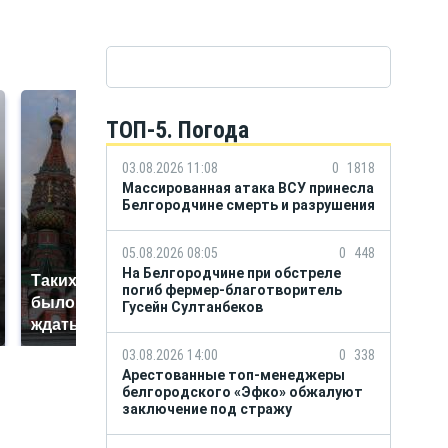
ТОП-5. Погода
03.08.2026 11:08
0
1818
Массированная атака ВСУ принесла
Белгородчине смерть и разрушения
05.08.2026 08:05
0
448
На Белгородчине при обстреле
Таких событий не
В магазинах России
погиб фермер-благотворитель
было с 1945: чего
Гусейн Султанбеков
ажиотаж из-за этого
ждать всем нам?
продукта: что купить?
03.08.2026 14:00
0
338
Арестованные топ-менеджеры
белгородского «Эфко» обжалуют
заключение под стражу