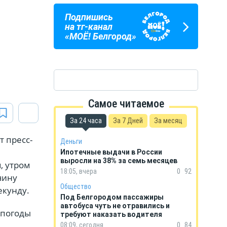
Подпишись
ПОГОДА
ГОРОСКОП
на тг-канал
В БЕЛГОРОДЕ
НА КАЖДЫЙ ДЕНЬ
«МОЁ! Белгород»
Самое читаемое
За 24 часа
За 7 Дней
За месяц
т пресс-
Деньги
Ипотечные выдачи в России
выросли на 38% за семь месяцев
, утром
18:05, вчера
0
92
чину
Общество
екунду.
Под Белгородом пассажиры
автобуса чуть не отравились и
 погоды
требуют наказать водителя
08:09, сегодня
0
84