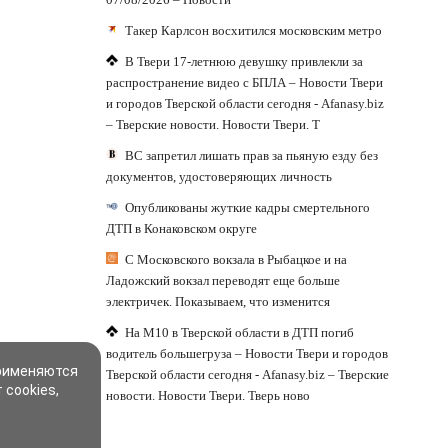
Такер Карлсон восхитился московским метро
В Твери 17-летнюю девушку привлекли за
распространение видео с БПЛА – Новости Твери
и городов Тверской области сегодня - Afanasy.biz
– Тверские новости. Новости Твери. Т
ВС запретил лишать прав за пьяную езду без
документов, удостоверяющих личность
Опубликованы жуткие кадры смертельного
ДТП в Конаковском округе
С Московского вокзала в Рыбацкое и на
Ладожский вокзал переводят еще больше
электричек. Показываем, что изменится
На М10 в Тверской области в ДТП погиб
водитель большегруза – Новости Твери и городов
применяются
Тверской области сегодня - Afanasy.biz – Тверские
 cookies,
новости. Новости Твери. Тверь ново