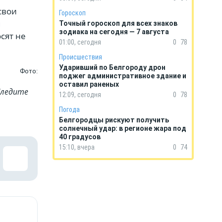
свои
Гороскоп
м
Точный гороскоп для всех знаков
зодиака на сегодня — 7 августа
сят не
01:00, сегодня
0
78
Происшествия
Ударивший по Белгороду дрон
Фото:
поджег административное здание и
оставил раненых
Cледите
12:09, сегодня
0
78
Погода
Белгородцы рискуют получить
солнечный удар: в регионе жара под
40 градусов
15:10, вчера
0
74