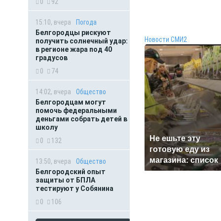
0
92
15:10, вчера
Погода
Белгородцы рискуют
Новости СМИ2
получить солнечный удар:
в регионе жара под 40
градусов
0
74
14:02, вчера
Общество
Белгородцам могут
помочь федеральными
деньгами собрать детей в
школу
Не ешьте эту
0
132
готовую еду из
магазина: список
13:50, вчера
Общество
Белгородский опыт
защиты от БПЛА
тестируют у Собянина
0
106