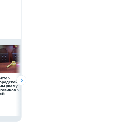
ектор
Объем продаж
Рефинансирован
ородской
кредитов
кредитов в перв
ы увел у
наличными в России
полугодии 2026 г
говиков 5 млн
вырос на 64%
лей