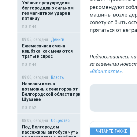
Учёные предупредили
рекомендуют собл
белгородцев о сильном
геомагнитном ударе в
машины возле дер
пятницу
советуют быть ост
0
44
прятаться от ветр
09:05, сегодня
Деньги
Ежемесячная смена
кешбэка: как меняются
Подписывайтесь на 
траты и спрос
за главными новост
0
44
«ВКонтакте»
.
09:00, сегодня
Власть
Названы имена
возможных сенаторов от
Белгородской области при
Шуваеве
0
52
08:09, сегодня
Общество
Под Белгородом
ЧИТАЙТЕ ТАКЖЕ
пассажиры автобуса чуть