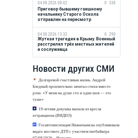
04.08.2026 08:02
0
338
Приговор бывшему гаишному
начальнику Старого Оскола
отправлен на пересмотр
04.08.2026 13:32
0
290
Жуткая трагедия в Крыму. Военный
расстрелял трёх местных жителей
и сослуживца
Новости других СМИ
Долгаревой счастливая жизнь. Андрей
Бледный пронзительно зачитал стихи вместо
рэпа: «У меня на душе сто и один шов — это
туше»
19-летняя девушка выпала из кресла
аттракциона (ВИДЕО)
Госавтоинспекция Нижнекамска опубликовала
видео жесткого ДТП с участием питбайкера
07/08/2026 – Новости