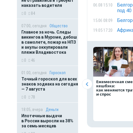
не отравились и требуют
Белгор
06.08 15:10
наказать водителя
под 40
0
84
Белгор
15.06 08:09
07:00, сегодня
Общество
Африка
19.05 17:20
Главное за ночь. Следы
викингов в Муроме, дебош
в самолете, пожар на НПЗ
и акулы оккупировали
пляжи Владивостока
0
46
01:00, сегодня
Гороскоп
Точный гороскоп для всех
Ежемесячная сме
знаков зодиака на сегодня
кешбэка:
— 7 августа
как меняются тр
и спрос
0
78
18:05, вчера
Деньги
Ипотечные выдачи
в России выросли на 38%
за семь месяцев