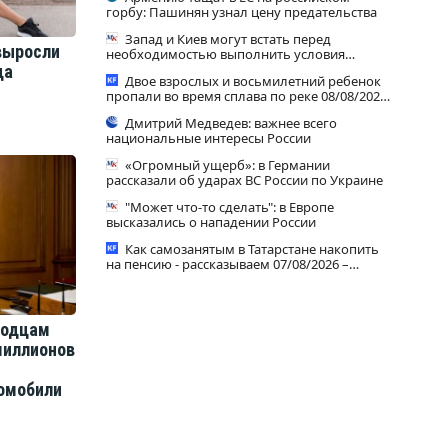
горбу: Пашинян узнал цену предательства
Запад и Киев могут встать перед
выросли
необходимостью выполнить условия
Путина
ода
Двое взрослых и восьмилетний ребенок
пропали во время сплава по реке 08/08/2026
– Новости
Дмитрий Медведев: важнее всего
национальные интересы России
«Огромный ущерб»: в Германии
рассказали об ударах ВС России по Украине
"Может что-то сделать": в Европе
высказались о нападении России
Как самозанятым в Татарстане накопить
на пенсию - рассказываем 07/08/2026 –
Новости
родцам
миллионов
томобили