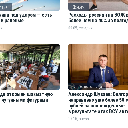
твия
Деньги
чина под ударом — есть
Расходы россиян на ЗОЖ 
 и раненые
более чем на 40% за полг
ня
09:05, сегодня
От первого лица
оде открыли шахматную
Александр Шуваев: Белго
с чугунными фигурами
направлено уже более 50 
рублей за повреждённые
в результате атак ВСУ ав
17:15, вчера