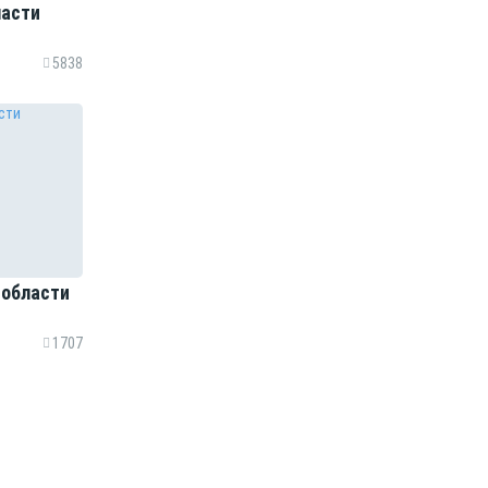
ласти
5838
 области
1707