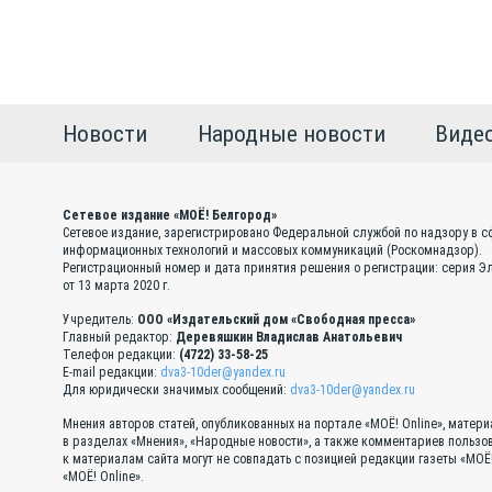
Новости
Народные новости
Виде
Сетевое издание «МОЁ! Белгород»
Сетевое издание, зарегистрировано Федеральной службой по надзору в с
информационных технологий и массовых коммуникаций (Роскомнадзор).
Регистрационный номер и дата принятия решения о регистрации: серия 
от 13 марта 2020 г.
Учредитель:
ООО «Издательский дом «Свободная пресса»
Главный редактор:
Деревяшкин Владислав Анатольевич
Телефон редакции:
(4722) 33-58-25
E-mail редакции:
dva3-10der@yandex.ru
Для юридически значимых сообщений:
dva3-10der@yandex.ru
Мнения авторов статей, опубликованных на портале «МОЁ! Online», матер
в разделах «Мнения», «Народные новости», а также комментариев пользо
к материалам сайта могут не совпадать с позицией редакции газеты «МОЁ
«МОЁ! Online».