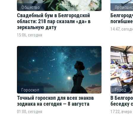
Общество
Происшес
Свадебный бум в Белгородской
Белгород
области: 218 пар сказали «да» в
погибшие
зеркальную дату
14:47, сегод
15:06, сегодня
Гороскоп
Город
Точный гороскоп для всех знаков
В Белгор
зодиака на сегодня — 8 августа
беседку 
01:00, сегодня
17:22, вчера