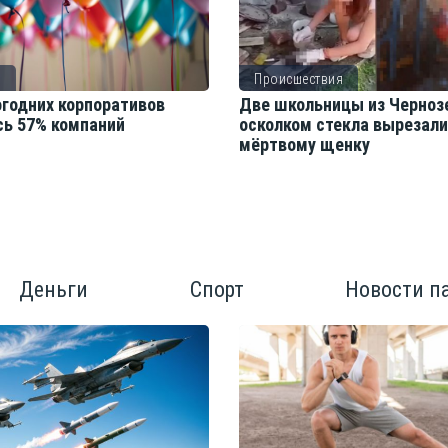
о
Происшествия
огодних корпоративов
Две школьницы из Черноз
сь 57% компаний
осколком стекла вырезал
мёртвому щенку
Деньги
Спорт
Новости п