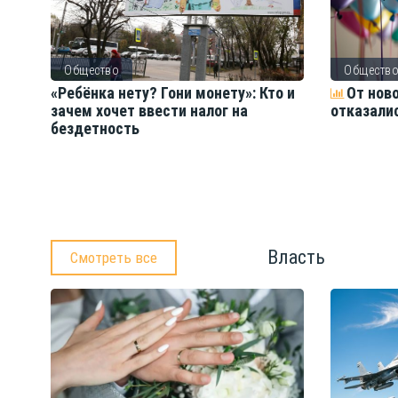
Общество
Обществ
ть
«Ребёнка нету? Гони монету»: Кто и
От нов
зачем хочет ввести налог на
отказали
бездетность
Власть
Смотреть все