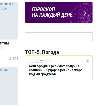
Подпишись
ПОГОДА
ГОРОСКОП
на тг-канал
В БЕЛГОРОДЕ
НА КАЖДЫЙ ДЕНЬ
«МОЁ! Белгород»
истам
на
ТОП-5. Погода
1564
06.08.2026 15:10
0
82
Белгородцы рискуют получить
солнечный удар: в регионе жара
под 40 градусов