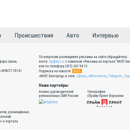
о
Происшествия
Авто
Интервью
По вопросам размещения рекламы на сайте обращайтесь:
фере связи,
почта:
lip@kpv.ru
с пометкой «Реклама на портале "МОЁ! Бел
или по телефону (473) 267-94-13
Эл №ФС77-78141
RSS
Подписка на новости:
«МОЁ! Белгород» в сети:
«Дзен»
,
«ВКонтакте»
,
Telegram
,
Одн
Наши партнёры:
Альянс руководителей
Типография
региональных СМИ России
«Прайм Принт Воронеж»
иалов, размещённых
вателей
!» и портала