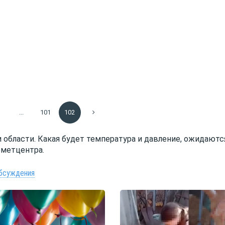
...
101
102
и области. Какая будет температура и давление, ожидаютс
ометцентра.
бсуждения