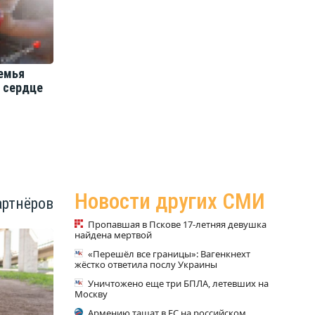
Общество
О
емья
ТЕМА НЕДЕЛИ: кто и как должен
Д
и сердце
говорить с детьми о разводе
изб
родителей?
нов
Новости других СМИ
артнёров
Пропавшая в Пскове 17-летняя девушка
найдена мертвой
«Перешёл все границы»: Вагенкнехт
жёстко ответила послу Украины
Уничтожено еще три БПЛА, летевших на
Москву
Армению тащат в ЕС на российском