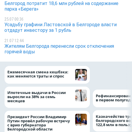
Белгород потратит 18,6 млн рублей на содержание
парка «Берега»
25.07 00:36
Усадьбу графини Ластовской в Белгороде власти
отдадут инвестору за 1 рубль
21.07 12:44
Жителям Белгорода перенесли срок отключения
горячей воды
Объем продаж кр
Ежемесячная смена кешбэка:
наличными в Рос
как меняются траты и спрос
на 64%
Ипотечные выдачи в России
Рефинансировани
выросли на 38% за семь
в первом полугоди
месяцев
Казначейство тре
Президент России Владимир
белгородского в
Путин провёл рабочую встречу
122,8 млн в польз
с врио губернатора
Белгородской области