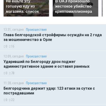
Не ешьте эту
В ОАЭ произошло
готовую еду из
жестокое убийство
магазина: список
криптомиллионера
13:31, сегодня
Происшествия
Глава белгородской стройфирмы осуждён на 2 года
за мошенничество в Орле
0
16
12:09, сегодня
Происшествия
Ударивший по Белгороду дрон поджег
административное здание и оставил раненых
0
78
11:28, сегодня
Происшествия
Белгородчина держит удар: 123 атаки за сутки с
пострадавшими
0
22