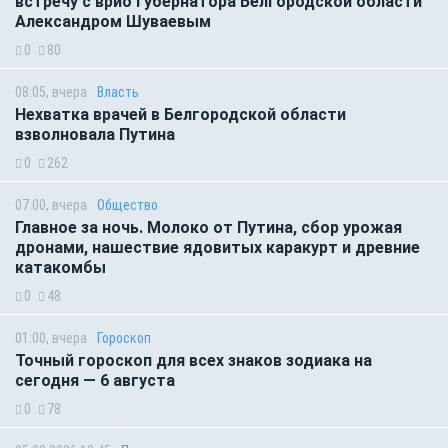
встречу с врио губернатора Белгородской области
Александром Шуваевым
0
80
08:05, вчера
Власть
Нехватка врачей в Белгородской области
взволновала Путина
0
262
07:00, вчера
Общество
Главное за ночь. Молоко от Путина, сбор урожая
дронами, нашествие ядовитых каракурт и древние
катакомбы
0
48
01:00, вчера
Гороскоп
Точный гороскоп для всех знаков зодиака на
сегодня — 6 августа
0
78