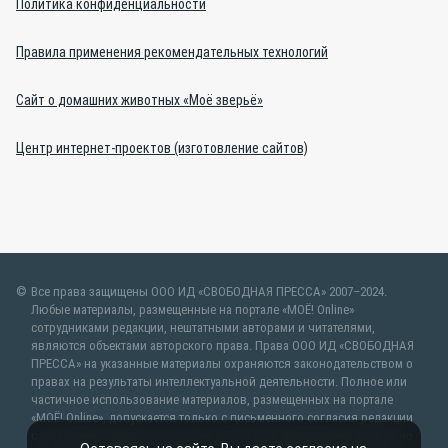
Политика конфиденциальности
Правила применения рекомендательных технологий
Сайт о домашних животных «Моё зверьё»
Центр интернет-проектов (изготовление сайтов)
Все права защищены ООО ИД «СВОБОДНАЯ ПРЕССА» 2007–2024.
Любые материалы, размещенные на портале «МОЁ! Online»
сотрудниками редакции, нештатными авторами и читателями,
являются объектами авторского права. Права ООО ИД «СВОБОДНАЯ
ПРЕССА» на указанные материалы охраняются законодательством о
правах на результаты интеллектуальной деятельности. Полное или
частичное использование материалов, размещенных на портале
«МОЁ! Online», допускается только с письменного согласия редакции
с указанием ссылки на источник. Частичное цитирование возможно