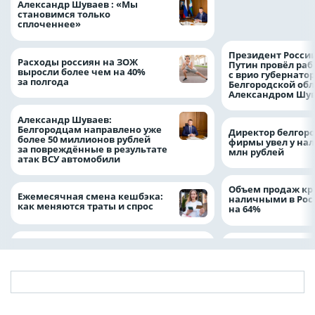
Александр Шуваев : «Мы
выросли на 38% з
становимся только
месяцев
сплоченнее»
Президент Росси
Расходы россиян на ЗОЖ
Путин провёл раб
выросли более чем на 40%
с врио губернато
за полгода
Белгородской обл
Александром Шу
Александр Шуваев:
Белгородцам направлено уже
Директор белгор
более 50 миллионов рублей
фирмы увел у нал
за повреждённые в результате
млн рублей
атак ВСУ автомобили
Объем продаж кр
Ежемесячная смена кешбэка:
наличными в Рос
как меняются траты и спрос
на 64%