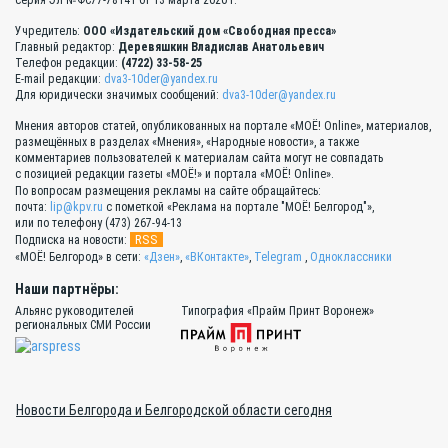
серия Эл №ФС77-78141 от 13 марта 2020 г.
Учредитель:
ООО «Издательский дом «Свободная пресса»
Главный редактор:
Деревяшкин Владислав Анатольевич
Телефон редакции:
(4722) 33-58-25
E-mail редакции:
dva3-10der@yandex.ru
Для юридически значимых сообщений:
dva3-10der@yandex.ru
Мнения авторов статей, опубликованных на портале «МОЁ! Online», материалов,
размещённых в разделах «Мнения», «Народные новости», а также
комментариев пользователей к материалам сайта могут не совпадать
с позицией редакции газеты «МОЁ!» и портала «МОЁ! Online».
По вопросам размещения рекламы на сайте обращайтесь:
почта:
lip@kpv.ru
с пометкой «Реклама на портале "МОЁ! Белгород"»,
или по телефону (473) 267-94-13
RSS
Подписка на новости:
«МОЁ! Белгород» в сети:
«Дзен»
,
«ВКонтакте»
,
Telegram
,
Одноклассники
Наши партнёры:
Альянс руководителей
Типография «Прайм Принт Воронеж»
региональных СМИ России
Новости Белгорода и Белгородской области сегодня