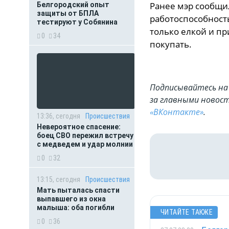
Ранее мэр сообщи
Белгородский опыт
защиты от БПЛА
работоспособность
тестируют у Собянина
только елкой и 
0
34
покупать.
Подписывайтесь на 
за главными новост
«ВКонтакте»
.
13:36, сегодня
Происшествия
Невероятное спасение:
боец СВО пережил встречу
с медведем и удар молнии
0
32
13:15, сегодня
Происшествия
Мать пыталась спасти
выпавшего из окна
малыша: оба погибли
ЧИТАЙТЕ ТАКЖЕ
0
36