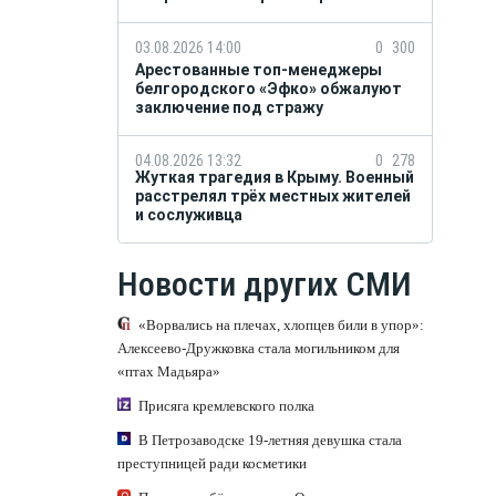
03.08.2026 14:00
0
300
Арестованные топ-менеджеры
белгородского «Эфко» обжалуют
заключение под стражу
04.08.2026 13:32
0
278
Жуткая трагедия в Крыму. Военный
расстрелял трёх местных жителей
и сослуживца
Новости других СМИ
«Ворвались на плечах, хлопцев били в упор»:
Алексеево-Дружковка стала могильником для
«птах Мадьяра»
Присяга кремлевского полка
В Петрозаводске 19-летняя девушка стала
преступницей ради косметики