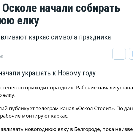
 Осколе начали собирать
юю елку
авливают каркас символа праздника
60
начали украшать к Новому году
остепенно приходит праздник. Рабочие начали устан
ю елку.
тий публикует телеграм-канал «Оскол Стелит». По д
 рабочие монтируют каркас.
навливать новогоднюю елку в Белгороде, пока неизве