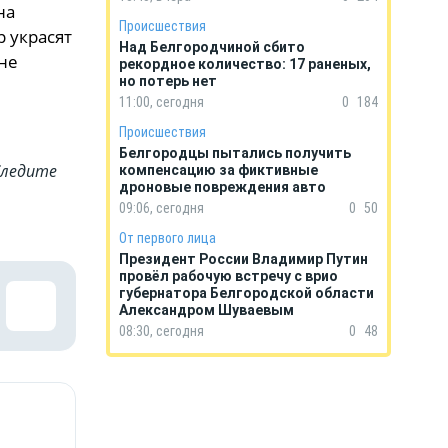
на
Происшествия
р украсят
Над Белгородчиной сбито
не
рекордное количество: 17 раненых,
но потерь нет
11:00, сегодня
0
184
Происшествия
Белгородцы пытались получить
Cледите
компенсацию за фиктивные
дроновые повреждения авто
09:06, сегодня
0
50
От первого лица
Президент России Владимир Путин
провёл рабочую встречу с врио
губернатора Белгородской области
Александром Шуваевым
08:30, сегодня
0
48