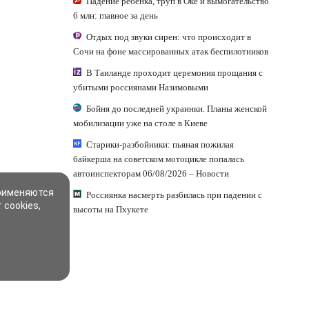
Падение ребёнка, труп в Оке и вымогательство
6 млн: главное за день
Отдых под звуки сирен: что происходит в
Сочи на фоне массированных атак беспилотников
В Таиланде проходит церемония прощания с
убитыми россиянами Назимовыми
Бойня до последней украинки. Планы женской
мобилизации уже на столе в Киеве
Старики-разбойники: пьяная пожилая
байкерша на советском мотоцикле попалась
автоинспекторам 06/08/2026 – Новости
применяются
Россиянка насмерть разбилась при падении с
 cookies,
высоты на Пхукете