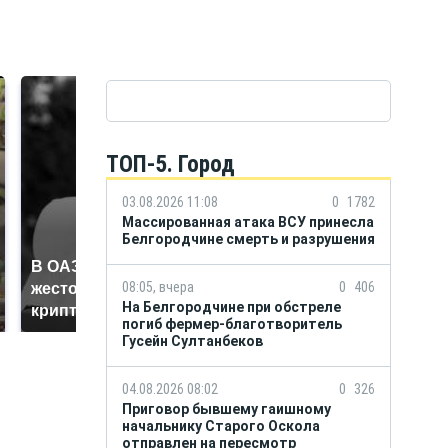
ТОП-5. Город
03.08.2026 11:08
0
1782
Массированная атака ВСУ принесла
Белгородчине смерть и разрушения
В ОАЭ произошло
В магазинах России
08:05, вчера
0
406
жестокое убийство
ажиотаж из-за этого
На Белгородчине при обстреле
криптомиллионера
продукта: что купить?
погиб фермер-благотворитель
Гусейн Султанбеков
04.08.2026 08:02
0
326
Приговор бывшему гаишному
начальнику Старого Оскола
отправлен на пересмотр