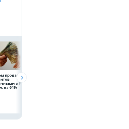
»
ем продаж
Рефинансирование
Казначейство
дитов
кредитов в первом
требует с
ичными в России
полугодии 2026 года
белгородского
с на 64%
водоканала 122,8
млн в пользу ФРТ