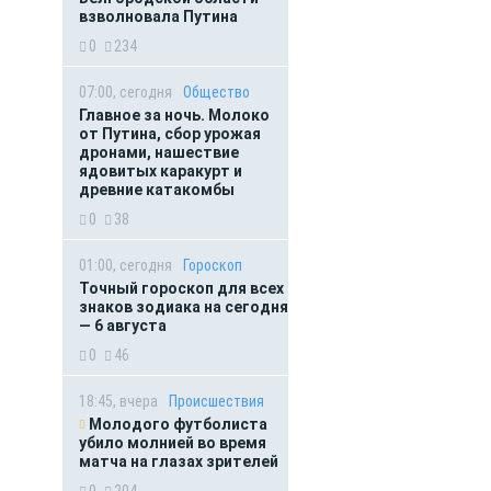
взволновала Путина
0
234
07:00, сегодня
Общество
Главное за ночь. Молоко
от Путина, сбор урожая
дронами, нашествие
ядовитых каракурт и
древние катакомбы
0
38
01:00, сегодня
Гороскоп
Точный гороскоп для всех
знаков зодиака на сегодня
— 6 августа
0
46
18:45, вчера
Происшествия
Молодого футболиста
убило молнией во время
матча на глазах зрителей
0
204