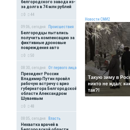
белгородского завода из-
за долга в 74 млн рублей
0
44
Новости СМИ2
09:06, сегодня
Происшествия
Белгородцы пытались
получить компенсацию за
фиктивные дроновые
повреждения авто
0
50
08:30, сегодня
От первого лица
Президент России
Такую зиму в Рос
Владимир Путин провёл
рабочую встречу с врио
никто не ждал: ка
губернатора Белгородской
так?!
области Александром
Шуваевым
0
48
08:05, сегодня
Власть
Нехватка врачей в
Белгородской области