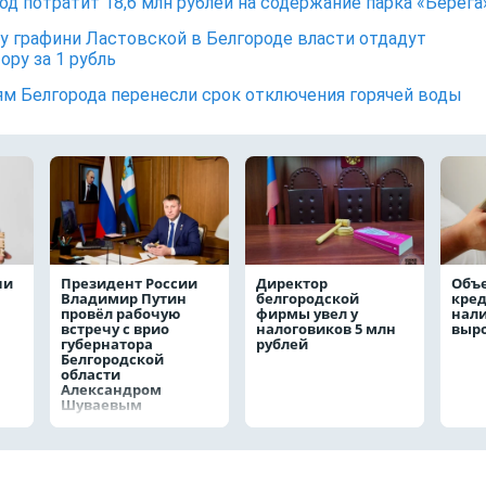
од потратит 18,6 млн рублей на содержание парка «Берега
у графини Ластовской в Белгороде власти отдадут
ору за 1 рубль
м Белгорода перенесли срок отключения горячей воды
чи
Президент России
Директор
Объ
Владимир Путин
белгородской
кре
провёл рабочую
фирмы увел у
нал
встречу с врио
налоговиков 5 млн
выро
губернатора
рублей
Белгородской
области
Александром
Шуваевым