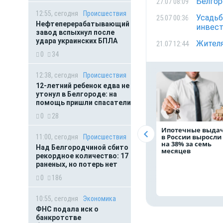
Белгор
27.07 08:09
12:55, сегодня
Происшествия
Усадьб
25.07 00:36
Нефтеперерабатывающий
инвест
завод вспыхнул после
удара украинских БПЛА
Жителя
21.07 12:44
0
34
12:38, сегодня
Происшествия
12-летний ребенок едва не
утонул в Белгороде: на
помощь пришли спасатели
0
28
Ипотечные выда
в России выросли
11:00, сегодня
Происшествия
на 38% за семь
Над Белгородчиной сбито
месяцев
рекордное количество: 17
раненых, но потерь нет
0
186
10:55, сегодня
Экономика
ФНС подала иск о
банкротстве