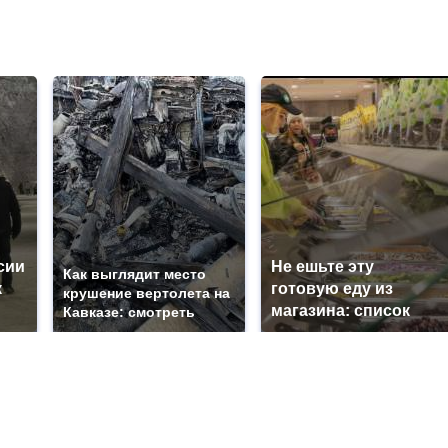
сии
Не ешьте эту
Как выглядит место
к
готовую еду из
крушение вертолета на
магазина: список
Кавказе: смотреть