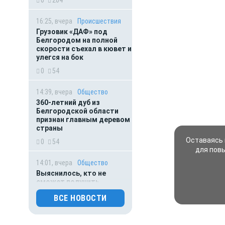
16:25, вчера
Происшествия
Грузовик «ДАФ» под
Белгородом на полной
скорости съехал в кювет и
улегся на бок
0
54
14:39, вчера
Общество
360-летний дуб из
Белгородской области
признан главным деревом
страны
Оставаясь 
0
54
для пов
14:01, вчера
Общество
Выяснилось, кто не
сможет получить
загранпаспорт через МФЦ
ВСЕ НОВОСТИ
0
34
13:07, вчера
Происшествия