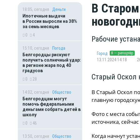
В Старом
18:05, сегодня
Деньги
Ипотечные выдачи
новогодн
в России выросли на 38%
за семь месяцев
0
4
Рабочие устан
15:10, сегодня
Погода
Я — репортёр
Город
Белгородцы рискуют
13.11.2024 14:18
2
получить солнечный удар:
в регионе жара под 40
градусов
Старый Оскол 
0
28
В Старый Оскол п
14:02, сегодня
Общество
Белгородцам могут
главную городску
помочь федеральными
деньгами собрать детей в
Фото с места собы
школу
источника, сейчас
0
46
Когда начнут уста
13:50, сегодня
Общество