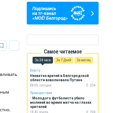
Подпишись
ПОГОДА
ГОРОСКОП
на тг-канал
В БЕЛГОРОДЕ
НА КАЖДЫЙ ДЕНЬ
«МОЁ! Белгород»
Самое читаемое
За 24 часа
За 7 Дней
За месяц
Власть
авливать
Нехватка врачей в Белгородской
области взволновала Путина
08:05, сегодня
0
234
анным
Происшествия
Молодого футболиста убило
молнией во время матча на глазах
зрителей
стно.
18:45, вчера
0
204