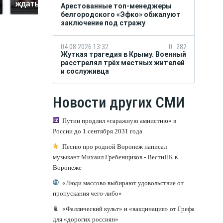
ждать всем нам?
продукта: что купить?
Арестованные топ-менеджеры
белгородского «Эфко» обжалуют
заключение под стражу
04.08.2026 13:32
0
282
Жуткая трагедия в Крыму. Военный
расстрелял трёх местных жителей
и сослуживца
Новости других СМИ
Путин продлил «гаражную амнистию» в
России до 1 сентября 2031 года
Песню про родной Воронеж написал
музыкант Михаил Гребенщиков - ВестиПК в
Воронеже
«Люди массово выбирают удовольствие от
пропускания чего-либо»
«Фаллический культ» и «вакцинация» от Грефа
для «дорогих россиян»