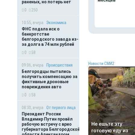
месяцев
раненых, но потерь нет
0
250
10:55, вчера
Экономика
ФНС подала иск о
банкротстве
белгородского завода из-
за долга в 74 млн рублей
0
58
Новости СМИ2
09:06, вчера
Происшествия
Белгородцы пытались
получить компенсацию за
фиктивные дроновые
повреждения авто
0
58
08:30, вчера
От первого лица
Президент России
Владимир Путин провёл
Не ешьте эту
рабочую встречу с врио
губернатора Белгородской
готовую еду из
области Александром