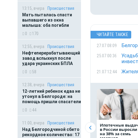
13:15, вчера
Происшествия
Мать пыталась спасти
выпавшего из окна
малыша: оба погибли
0
170
ЧИТАЙТЕ ТАКЖЕ
Белгор
27.07 08:09
12:55, вчера
Происшествия
Нефтеперерабатывающий
Усадьб
25.07 00:36
завод вспыхнул после
инвест
удара украинских БПЛА
Жителя
21.07 12:44
0
58
12:38, вчера
Происшествия
12-летний ребенок едва не
утонул в Белгороде: на
помощь пришли спасатели
0
44
11:00, вчера
Происшествия
Ипотечные выда
в России выросли
Над Белгородчиной сбито
на 38% за семь
рекордное количество: 17