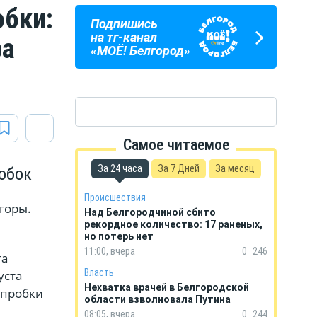
обки:
Подпишись
ПОГОДА
ГОРОСКОП
на тг-канал
ра
В БЕЛГОРОДЕ
НА КАЖДЫЙ ДЕНЬ
«МОЁ! Белгород»
Самое читаемое
За 24 часа
За 7 Дней
За месяц
обок
Происшествия
горы.
Над Белгородчиной сбито
рекордное количество: 17 раненых,
но потерь нет
11:00, вчера
0
246
та
Власть
уста
Нехватка врачей в Белгородской
 пробки
области взволновала Путина
08:05, вчера
0
244