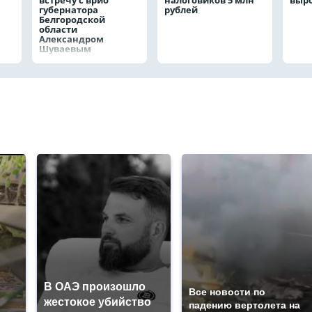
встречу с врио
налоговиков 5 млн
выро
губернатора
рублей
Белгородской
области
Александром
Шуваевым
В ОАЭ произошло
Все новости по
жестокое убийство
падению вертолета на