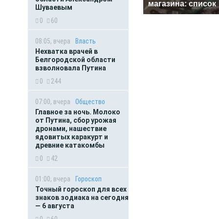
магазина: список
Шуваевым
0
60
08:05, вчера
Власть
Нехватка врачей в
Белгородской области
взволновала Путина
0
244
07:00, вчера
Общество
Главное за ночь. Молоко
от Путина, сбор урожая
дронами, нашествие
ядовитых каракурт и
древние катакомбы
0
42
01:00, вчера
Гороскоп
Точный гороскоп для всех
знаков зодиака на сегодня
— 6 августа
0
60