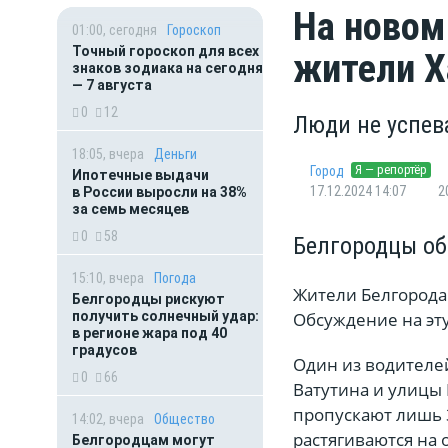
На новом
01:00, сегодня
Гороскоп
Точный гороскоп для всех
жители Х
знаков зодиака на сегодня
— 7 августа
0
12
Люди не успев
18:05, вчера
Деньги
Я — репортёр
Город
Ипотечные выдачи
17.12.2024 14:07
2
в России выросли на 38%
за семь месяцев
0
58
Белгородцы об
15:10, вчера
Погода
Жители Белгорода 
Белгородцы рискуют
получить солнечный удар:
Обсуждение на эту
в регионе жара под 40
градусов
Один из водителей
0
66
Ватутина и улицы 
пропускают лишь 
14:02, вчера
Общество
растягиваются на 
Белгородцам могут