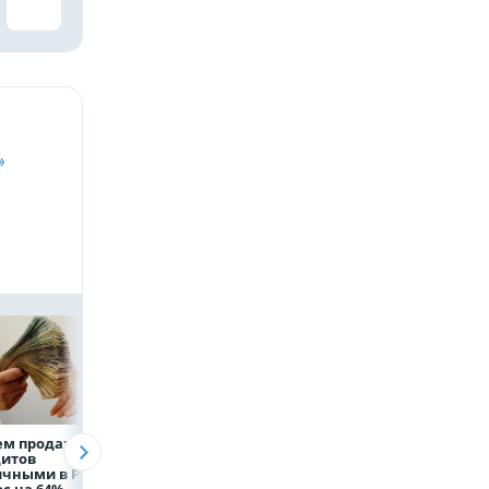
»
ем продаж
Рефинансирование
Казначейство
дитов
кредитов в первом
требует с
ичными в России
полугодии 2026 года
белгородского