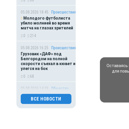
05.08.2026 18:45
Происшествия
Молодого футболиста
убило молнией во время
матча на глазах зрителей
0
214
05.08.2026 16:25
Происшествия
Грузовик «ДАФ» под
Белгородом на полной
скорости съехал в кювет и
Оставаясь 
улегся на бок
для пов
0
68
05.08.2026 14:39
Общество
360-летний дуб из
ВСЕ НОВОСТИ
Белгородской области
признан главным деревом
страны
0
68
05.08.2026 14:01
Общество