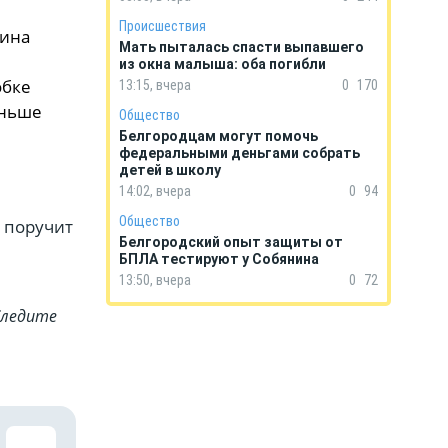
Происшествия
тина
Мать пыталась спасти выпавшего
из окна малыша: оба погибли
обке
13:15, вчера
0
170
аньше
Общество
Белгородцам могут помочь
федеральными деньгами собрать
детей в школу
14:02, вчера
0
94
Общество
 поручит
Белгородский опыт защиты от
БПЛА тестируют у Собянина
13:50, вчера
0
72
Cледите