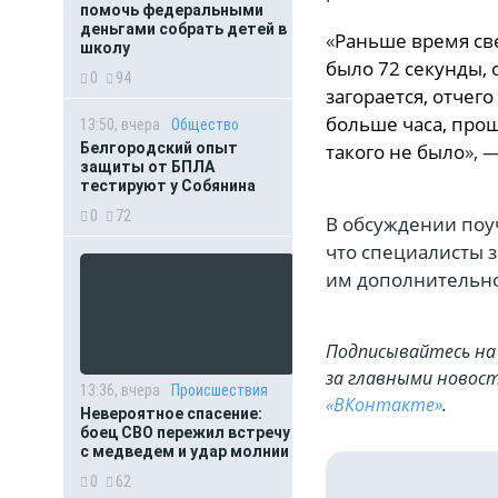
помочь федеральными
деньгами собрать детей в
«
Раньше время св
школу
было 72 секунды, 
0
94
загорается, отчег
больше часа, про
13:50, вчера
Общество
Белгородский опыт
такого не было
», 
защиты от БПЛА
тестируют у Собянина
0
72
В обсуждении поу
что специалисты 
им дополнительно
Подписывайтесь на 
за главными новост
13:36, вчера
Происшествия
«ВКонтакте»
.
Невероятное спасение:
боец СВО пережил встречу
с медведем и удар молнии
0
62