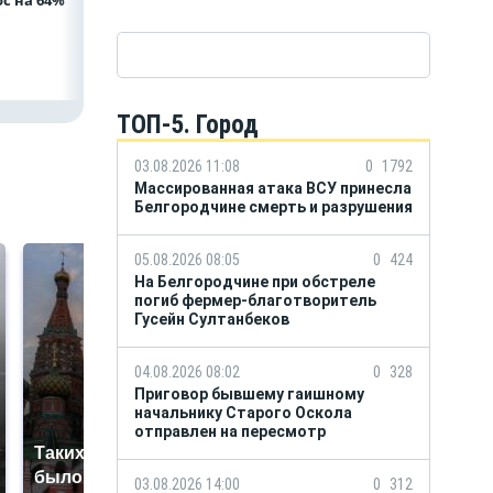
с на 64%
водоканала 122,8
млн в пользу ФРТ
ТОП-5. Город
03.08.2026 11:08
0
1792
Массированная атака ВСУ принесла
Белгородчине смерть и разрушения
05.08.2026 08:05
0
424
На Белгородчине при обстреле
погиб фермер-благотворитель
Гусейн Султанбеков
04.08.2026 08:02
0
328
Приговор бывшему гаишному
начальнику Старого Оскола
отправлен на пересмотр
Таких событий не
В магазинах России
было с 1945: чего
ажиотаж из-за этого
03.08.2026 14:00
0
312