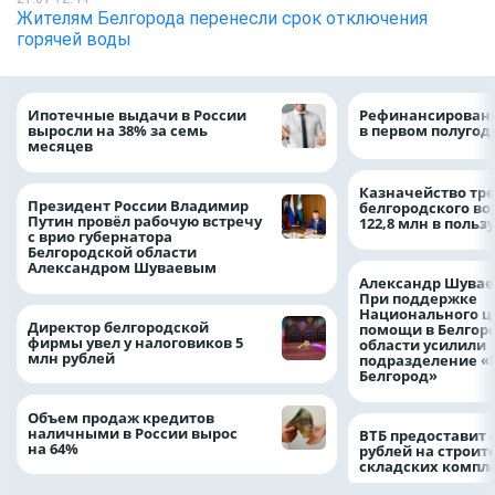
Жителям Белгорода перенесли срок отключения
горячей воды
Ипотечные выдачи в России
Рефинансировани
выросли на 38% за семь
в первом полугоди
месяцев
Казначейство тре
Президент России Владимир
белгородского в
Путин провёл рабочую встречу
122,8 млн в польз
с врио губернатора
Белгородской области
Александром Шуваевым
Александр Шувае
При поддержке
Национального ц
Директор белгородской
помощи в Белгор
фирмы увел у налоговиков 5
области усилили
млн рублей
подразделение «
Белгород»
Объем продаж кредитов
наличными в России вырос
ВТБ предоставит 
на 64%
рублей на строит
складских компл