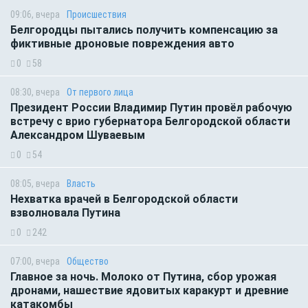
09:06, вчера
Происшествия
Белгородцы пытались получить компенсацию за
фиктивные дроновые повреждения авто
0
58
08:30, вчера
От первого лица
Президент России Владимир Путин провёл рабочую
встречу с врио губернатора Белгородской области
Александром Шуваевым
0
54
08:05, вчера
Власть
Нехватка врачей в Белгородской области
взволновала Путина
0
242
07:00, вчера
Общество
Главное за ночь. Молоко от Путина, сбор урожая
дронами, нашествие ядовитых каракурт и древние
катакомбы