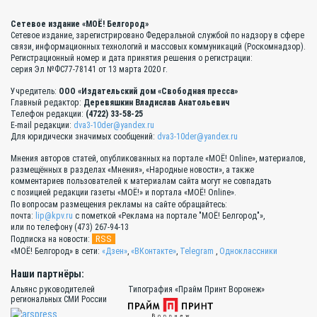
Сетевое издание «МОЁ! Белгород»
Сетевое издание, зарегистрировано Федеральной службой по надзору в сфере
связи, информационных технологий и массовых коммуникаций (Роскомнадзор).
Регистрационный номер и дата принятия решения о регистрации:
серия Эл №ФС77-78141 от 13 марта 2020 г.
Учредитель:
ООО «Издательский дом «Свободная пресса»
Главный редактор:
Деревяшкин Владислав Анатольевич
Телефон редакции:
(4722) 33-58-25
E-mail редакции:
dva3-10der@yandex.ru
Для юридически значимых сообщений:
dva3-10der@yandex.ru
Мнения авторов статей, опубликованных на портале «МОЁ! Online», материалов,
размещённых в разделах «Мнения», «Народные новости», а также
комментариев пользователей к материалам сайта могут не совпадать
с позицией редакции газеты «МОЁ!» и портала «МОЁ! Online».
По вопросам размещения рекламы на сайте обращайтесь:
почта:
lip@kpv.ru
с пометкой «Реклама на портале "МОЁ! Белгород"»,
или по телефону (473) 267-94-13
RSS
Подписка на новости:
«МОЁ! Белгород» в сети:
«Дзен»
,
«ВКонтакте»
,
Telegram
,
Одноклассники
Наши партнёры:
Альянс руководителей
Типография «Прайм Принт Воронеж»
региональных СМИ России