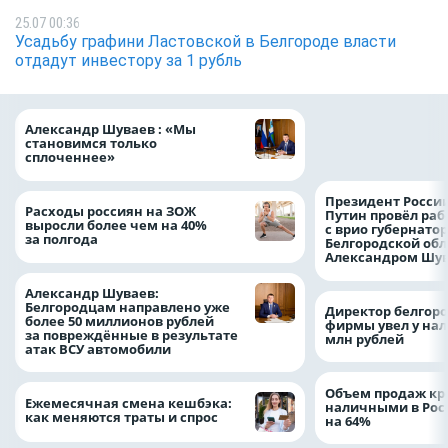
25.07 00:36
Усадьбу графини Ластовской в Белгороде власти
отдадут инвестору за 1 рубль
Ипотечные выдач
Александр Шуваев : «Мы
выросли на 38% з
становимся только
месяцев
сплоченнее»
Президент Росси
Расходы россиян на ЗОЖ
Путин провёл раб
выросли более чем на 40%
с врио губернато
за полгода
Белгородской обл
Александром Шу
Александр Шуваев:
Белгородцам направлено уже
Директор белгор
более 50 миллионов рублей
фирмы увел у нал
за повреждённые в результате
млн рублей
атак ВСУ автомобили
Объем продаж кр
Ежемесячная смена кешбэка:
наличными в Рос
как меняются траты и спрос
на 64%