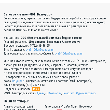
Сетевое издание «МОЁ! Белгород»
Сетевое издание, зарегистрировано Федеральной службой по надзору в сфере
связи, информационных технологий и массовых коммуникаций (Роскомнадзор).
Регистрационный номер и дата принятия решения о регистрации:
серия Эл №ФС77-78141 от 13 марта 2020 г.
Учредитель:
ООО «Издательский дом «Свободная пресса»
Главный редактор:
Деревяшкин Владислав Анатольевич
Телефон редакции:
(4722) 33-58-25
E-mail редакции:
dva3-10der@yandex.ru
Для юридически значимых сообщений:
dva3-10der@yandex.ru
Мнения авторов статей, опубликованных на портале «МОЁ! Online», материалов,
размещённых в разделах «Мнения», «Народные новости», а также
комментариев пользователей к материалам сайта могут не совпадать
с позицией редакции газеты «МОЁ!» и портала «МОЁ! Online».
По вопросам размещения рекламы на сайте обращайтесь:
почта:
lip@kpv.ru
с пометкой «Реклама на портале "МОЁ! Белгород"»,
или по телефону (473) 267-94-13
RSS
Подписка на новости:
«МОЁ! Белгород» в сети:
«Дзен»
,
«ВКонтакте»
,
Telegram
,
Одноклассники
Наши партнёры:
Альянс руководителей
Типография «Прайм Принт Воронеж»