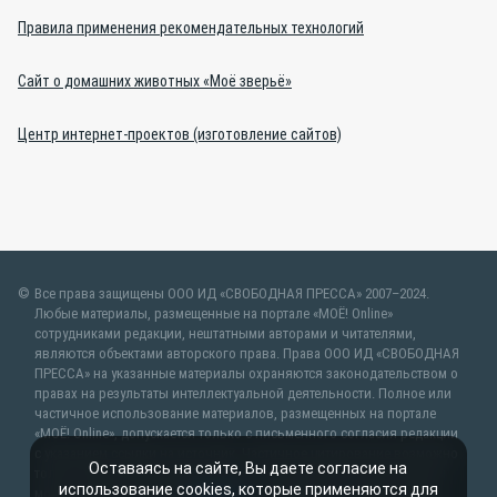
Правила применения рекомендательных технологий
Сайт о домашних животных «Моё зверьё»
Центр интернет-проектов (изготовление сайтов)
Все права защищены ООО ИД «СВОБОДНАЯ ПРЕССА» 2007–2024.
Любые материалы, размещенные на портале «МОЁ! Online»
сотрудниками редакции, нештатными авторами и читателями,
являются объектами авторского права. Права ООО ИД «СВОБОДНАЯ
ПРЕССА» на указанные материалы охраняются законодательством о
правах на результаты интеллектуальной деятельности. Полное или
частичное использование материалов, размещенных на портале
«МОЁ! Online», допускается только с письменного согласия редакции
с указанием ссылки на источник. Частичное цитирование возможно
Оставаясь на сайте, Вы даете согласие на
только при условии гиперссылки на moe-belgorod.ru. Все вопросы
использование cookies, которые применяются для
можно задать по адресу
web@kpv.ru
. В рубрике «От первого лица»