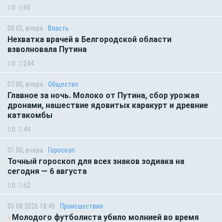
0
60
08:05, вчера
Власть
Нехватка врачей в Белгородской области
взволновала Путина
0
244
07:00, вчера
Общество
Главное за ночь. Молоко от Путина, сбор урожая
дронами, нашествие ядовитых каракурт и древние
катакомбы
0
44
01:00, вчера
Гороскоп
Точный гороскоп для всех знаков зодиака на
сегодня — 6 августа
0
62
05.08.2026 18:45
Происшествия
Молодого футболиста убило молнией во время