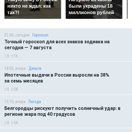
никто не ждал: как
были украдены 18
так?!
миллионов рублей
01:00, сегодня
Гороскоп
Точный гороскоп для всех знаков зодиака на
сегодня — 7 августа
0
16
18:05, вчера
Деньги
Ипотечные выдачи в России выросли на 38%
за семь месяцев
0
58
15:10, вчера
Погода
Белгородцы рискуют получить солнечный удар: в
регионе жара под 40 градусов
0
66