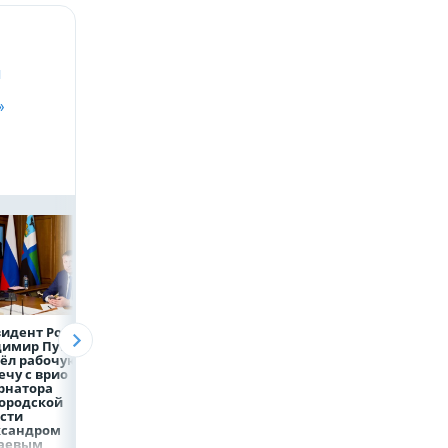
и
»
идент России
Директор
Объем продаж
димир Путин
белгородской
кредитов
ёл рабочую
фирмы увел у
наличными в Ро
ечу с врио
налоговиков 5 млн
вырос на 64%
рнатора
рублей
ородской
сти
ксандром
аевым