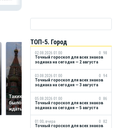
ТОП-5. Город
02.08.2026 01:00
0
98
Точный гороскоп для всех знаков
зодиака на сегодня — 2 августа
03.08.2026 01:00
0
94
Точный гороскоп для всех знаков
зодиака на сегодня — 3 августа
Таких событий не
05.08.2026 01:00
0
86
В магазинах России
было с 1945: чего
Точный гороскоп для всех знаков
ажиотаж из-за этого
зодиака на сегодня — 5 августа
ждать всем нам?
продукта: что купить?
01:00, вчера
0
82
Точный гороскоп для всех знаков