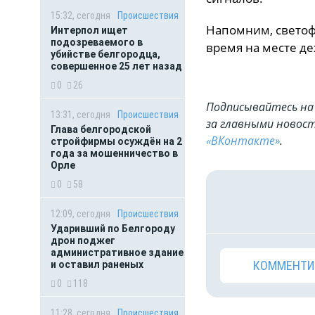
15:32, сегодня
Происшествия
Напомним, светофо
Интерпол ищет
подозреваемого в
время на месте д
убийстве белгородца,
совершенное 25 лет назад
0
26
Подписывайтесь на 
13:31, сегодня
Происшествия
за главными новост
Глава белгородской
«ВКонтакте»
.
стройфирмы осуждён на 2
года за мошенничество в
Орле
0
58
12:09, сегодня
Происшествия
Ударивший по Белгороду
дрон поджег
административное здание
КОММЕНТИ
и оставил раненых
0
118
11:28, сегодня
Происшествия