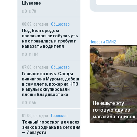
Шуваеве
0
70
08:09, сегодня
Общество
Под Белгородом
пассажиры автобуса чуть
не отравились и требуют
Новости СМИ2
наказать водителя
0
104
07:00, сегодня
Общество
Главное за ночь. Следы
викингов в Муроме, дебош
в самолете, пожар на НПЗ
и акулы оккупировали
пляжи Владивостока
0
56
Не ешьте эту
готовую еду из
01:00, сегодня
Гороскоп
магазина: список
Точный гороскоп для всех
знаков зодиака на сегодня
— 7 августа