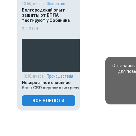
13:50, вчера
Общество
Белгородский опыт
защиты от БПЛА
тестируют у Собянина
0
114
Оставаясь 
для пов
13:36, вчера
Происшествия
Невероятное спасение:
боец СВО пережил встречу
с медведем и удар молнии
ВСЕ НОВОСТИ
0
106
13:15, вчера
Происшествия
Мать пыталась спасти
выпавшего из окна
малыша: оба погибли