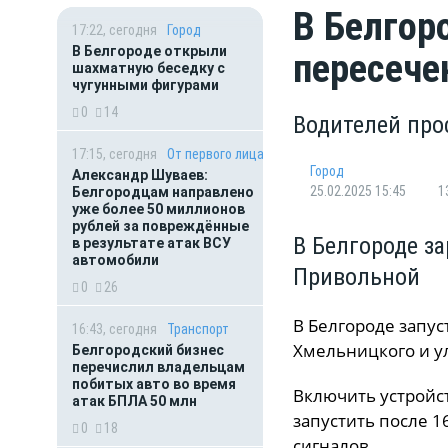
В Белгор
17:22, сегодня
Город
В Белгороде открыли
пересече
шахматную беседку с
чугунными фигурами
0
14
Водителей про
17:15, сегодня
От первого лица
Город
Александр Шуваев:
25.02.2025 15:45
1
Белгородцам направлено
уже более 50 миллионов
рублей за повреждённые
В Белгороде з
в результате атак ВСУ
автомобили
Привольной
0
26
В Белгороде запус
16:43, сегодня
Транспорт
Хмельницкого и у
Белгородский бизнес
перечислил владельцам
побитых авто во время
Включить устройс
атак БПЛА 50 млн
запустить после 
0
18
сигналов.