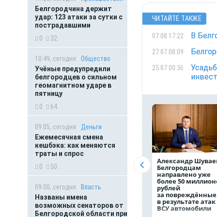
Белгородчина держит
удар: 123 атаки за сутки с
ЧИТАЙТЕ ТАКЖЕ
пострадавшими
В Белг
07.08 17:22
0
32
Белгор
27.07 08:09
10:49, сегодня
Общество
Усадьб
25.07 00:36
Учёные предупредили
инвест
белгородцев о сильном
геомагнитном ударе в
пятницу
0
64
09:05, сегодня
Деньги
Ежемесячная смена
кешбэка: как меняются
траты и спрос
Александр Шувае
0
50
Белгородцам
направлено уже
более 50 миллион
09:00, сегодня
Власть
рублей
за повреждённые
Названы имена
в результате атак
возможных сенаторов от
ВСУ автомобили
Белгородской области при