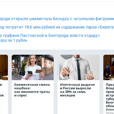
ороде открыли шахматную беседку с чугунными фигурам
од потратит 18,6 млн рублей на содержание парка «Берега
у графини Ластовской в Белгороде власти отдадут
ору за 1 рубль
в:
Ежемесячная смена
Ипотечные выдачи
През
кешбэка:
в России выросли
Вла
как меняются траты
на 38% за семь
пров
ов
и спрос
месяцев
встр
губе
Белг
обла
Але
Шув