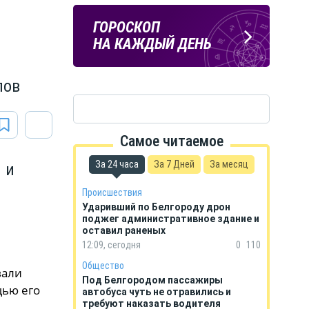
Подпишись
ПОГОДА
ГОРОСКОП
на тг-канал
В БЕЛГОРОДЕ
НА КАЖДЫЙ ДЕНЬ
«МОЁ! Белгород»
лов
Самое читаемое
За 24 часа
За 7 Дней
За месяц
 и
Происшествия
Ударивший по Белгороду дрон
поджег административное здание и
оставил раненых
12:09, сегодня
0
110
Общество
вали
Под Белгородом пассажиры
щью его
автобуса чуть не отравились и
требуют наказать водителя