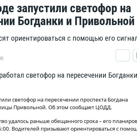
оде запустили светофор на
нии Богданки и Привольной
сят ориентироваться с помощью его сигна
30
аработал светофор на пересечении Богданки
тили светофор на пересечении проспекта Богдана
лицы Привольной. Об этом сообщает ЦОДД.
тво удалось раньше обещанного срока – его планиро
16:00. Водителей призывают ориентироваться с помо