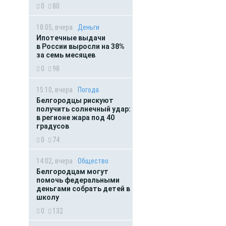
0
80
18:05, вчера
Деньги
Ипотечные выдачи
в России выросли на 38%
за семь месяцев
0
98
15:10, вчера
Погода
Белгородцы рискуют
получить солнечный удар:
в регионе жара под 40
градусов
0
74
14:02, вчера
Общество
Белгородцам могут
помочь федеральными
деньгами собрать детей в
школу
0
132