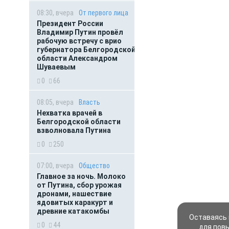
08:30, вчера
От первого лица
Президент России
Владимир Путин провёл
рабочую встречу с врио
губернатора Белгородской
области Александром
Шуваевым
0
66
08:05, вчера
Власть
Нехватка врачей в
Белгородской области
взволновала Путина
0
250
07:00, вчера
Общество
Главное за ночь. Молоко
от Путина, сбор урожая
дронами, нашествие
ядовитых каракурт и
древние катакомбы
Оставаясь 
0
44
для пов