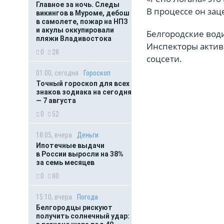
Главное за ночь. Следы
В процессе он зац
викингов в Муроме, дебош
в самолете, пожар на НПЗ
и акулы оккупировали
Белгородские води
пляжи Владивостока
Инспекторы актив
0
28
соцсети.
01:00, сегодня
Гороскоп
Точный гороскоп для всех
знаков зодиака на сегодня
— 7 августа
0
52
18:05, вчера
Деньги
Ипотечные выдачи
в России выросли на 38%
за семь месяцев
0
80
15:10, вчера
Погода
Белгородцы рискуют
получить солнечный удар: