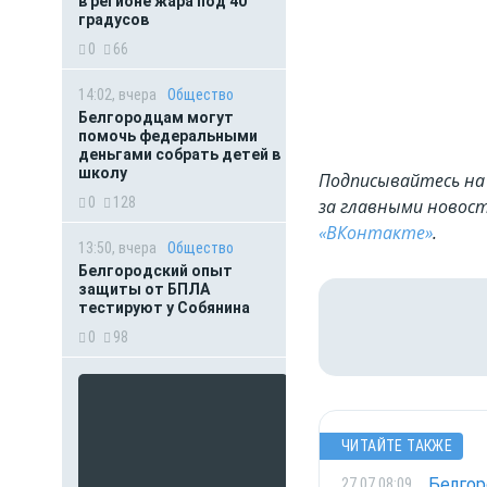
в регионе жара под 40
градусов
0
66
14:02, вчера
Общество
Белгородцам могут
помочь федеральными
деньгами собрать детей в
школу
Подписывайтесь на 
0
128
за главными новост
«ВКонтакте»
.
13:50, вчера
Общество
Белгородский опыт
защиты от БПЛА
тестируют у Собянина
0
98
ЧИТАЙТЕ ТАКЖЕ
Белгор
27.07 08:09