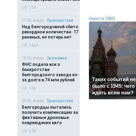
0
54
Новости СМИ2
11:00, вчера
Происшествия
Над Белгородчиной сбито
рекордное количество: 17
раненых, но потерь нет
0
264
10:55, вчера
Экономика
ФНС подала иск о
банкротстве
белгородского завода из-
Таких событий не
за долга в 74 млн рублей
было с 1945: чего
0
66
ждать всем нам?
09:06, вчера
Происшествия
Белгородцы пытались
получить компенсацию за
фиктивные дроновые
повреждения авто
0
70