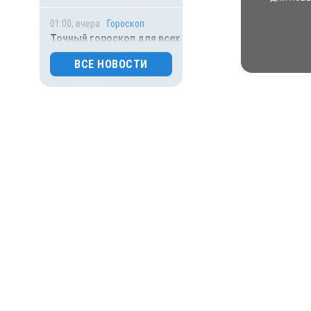
01:00, вчера
Гороскоп
Точный гороскоп для всех
знаков зодиака на сегодня
— 6 августа
ВСЕ НОВОСТИ
0
68
05.08.2026 18:45
Происшествия
Молодого футболиста
убило молнией во время
матча на глазах зрителей
0
226
05.08.2026 16:25
Происшествия
Грузовик «ДАФ» под
Белгородом на полной
скорости съехал в кювет и
улегся на бок
0
74
05.08.2026 14:39
Общество
360-летний дуб из