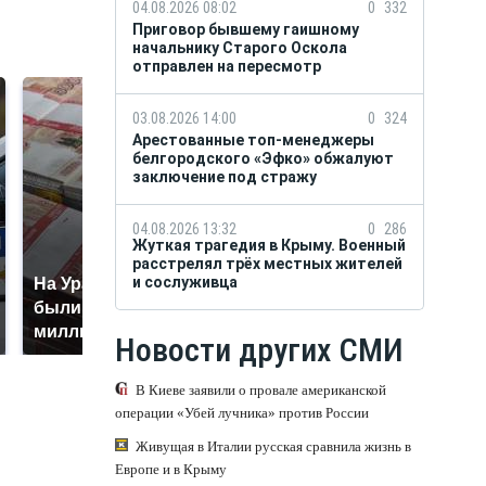
04.08.2026 08:02
0
332
Приговор бывшему гаишному
начальнику Старого Оскола
отправлен на пересмотр
03.08.2026 14:00
0
324
Арестованные топ-менеджеры
белгородского «Эфко» обжалуют
заключение под стражу
04.08.2026 13:32
0
286
Жуткая трагедия в Крыму. Военный
расстрелял трёх местных жителей
и сослуживца
На Урале из казны
Как выглядит место
были украдены 18
крушение вертолета на
миллионов рублей
Кавказе: смотреть
Новости других СМИ
В Киеве заявили о провале американской
операции «Убей лучника» против России
Живущая в Италии русская сравнила жизнь в
Европе и в Крыму