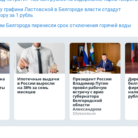
у графини Ластовской в Белгороде власти отдадут
ору за 1 рубль
м Белгорода перенесли срок отключения горячей воды
на
Ипотечные выдачи
Президент России
Дир
в России выросли
Владимир Путин
белг
аты
на 38% за семь
провёл рабочую
фирм
месяцев
встречу с врио
нало
губернатора
руб
Белгородской
области
Александром
Шуваевым