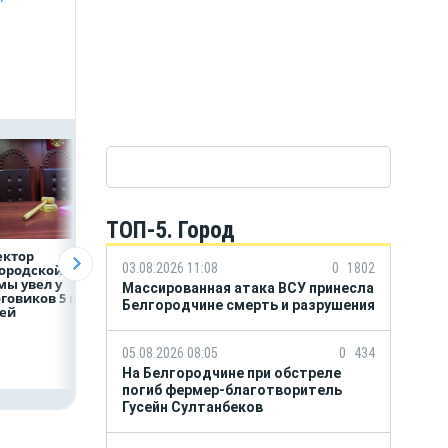
ТОП-5. Город
ектор
Объем продаж
Рефинансирован
03.08.2026 11:08
0
1802
ородской
кредитов
кредитов в перв
ы увел у
наличными в России
полугодии 2026 г
Массированная атака ВСУ принесла
говиков 5 млн
вырос на 64%
Белгородчине смерть и разрушения
лей
05.08.2026 08:05
0
434
На Белгородчине при обстреле
погиб фермер-благотворитель
Гусейн Султанбеков