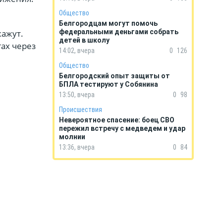
Общество
Белгородцам могут помочь
кажут.
федеральными деньгами собрать
детей в школу
ах через
14:02, вчера
0
126
Общество
Белгородский опыт защиты от
БПЛА тестируют у Собянина
13:50, вчера
0
98
Происшествия
Невероятное спасение: боец СВО
пережил встречу с медведем и удар
молнии
13:36, вчера
0
84