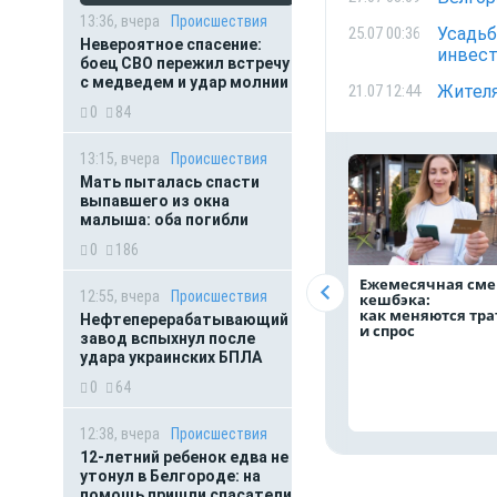
13:36, вчера
Происшествия
Усадьб
25.07 00:36
Невероятное спасение:
инвест
боец СВО пережил встречу
с медведем и удар молнии
Жителя
21.07 12:44
0
84
13:15, вчера
Происшествия
Мать пыталась спасти
выпавшего из окна
малыша: оба погибли
0
186
Ежемесячная сме
12:55, вчера
Происшествия
кешбэка:
как меняются тр
Нефтеперерабатывающий
и спрос
завод вспыхнул после
удара украинских БПЛА
0
64
12:38, вчера
Происшествия
12-летний ребенок едва не
утонул в Белгороде: на
помощь пришли спасатели