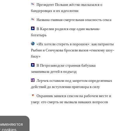
Президент Польши жёстко высказался о
бандеровцах и их идеологии
Названа главная смертельная опасность секса
В Карелии родился еще один мальчик-
богатырь
«Их хотели стереть в порошок»: как патриоты
Рыбин и Сенчукова бросили вызов «гнилому шоу-
бизу»
В Петрозаводске странная бабушка
заманивала детей в подъезд
Лерчек оставили под запретом определенных
действий до вступления приговора в силу
Охранник занялся сексом на рабочем месте и
умер: его смерть не вызвала никаких вопросов
применяются
 cookies,