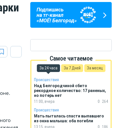
арки
Подпишись
ПОГОДА
ГОРОСКОП
на тг-канал
В БЕЛГОРОДЕ
НА КАЖДЫЙ ДЕНЬ
«МОЁ! Белгород»
Самое читаемое
За 24 часа
За 7 Дней
За месяц
Происшествия
Над Белгородчиной сбито
рекордное количество: 17 раненых,
оне.
но потерь нет
11:00, вчера
0
264
Происшествия
ь
Мать пыталась спасти выпавшего
бного
из окна малыша: оба погибли
вижения.
13:15, вчера
0
186