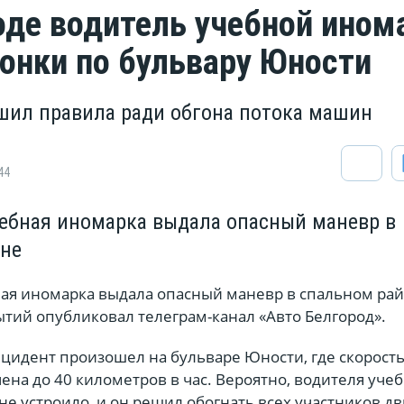
оде водитель учебной ином
гонки по бульвару Юности
шил правила ради обгона потока машин
44
чебная иномарка выдала опасный маневр в
оне
ная иномарка выдала опасный маневр в спальном рай
ытий опубликовал телеграм-канал «Авто Белгород».
нцидент произошел на бульваре Юности, где скорост
на до 40 километров в час. Вероятно, водителя уче
 не устроило, и он решил обогнать всех участников д