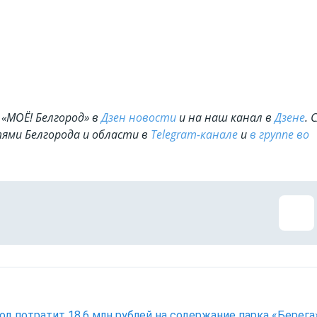
«МОЁ! Белгород» в
Дзен новости
и на наш канал в
Дзене
. 
ями Белгорода и области в
Telegram-канале
и
в группе во
од потратит 18,6 млн рублей на содержание парка «Берега