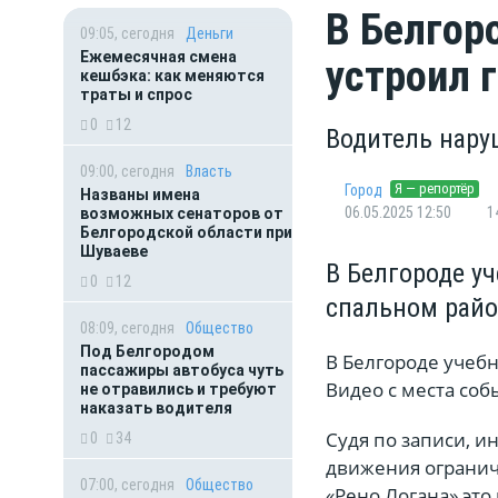
В Белгор
09:05, сегодня
Деньги
Ежемесячная смена
устроил 
кешбэка: как меняются
траты и спрос
0
12
Водитель нару
09:00, сегодня
Власть
Я — репортёр
Город
Названы имена
06.05.2025 12:50
1
возможных сенаторов от
Белгородской области при
Шуваеве
В Белгороде у
0
12
спальном рай
08:09, сегодня
Общество
Под Белгородом
В Белгороде учеб
пассажиры автобуса чуть
Видео с места соб
не отравились и требуют
наказать водителя
Судя по записи, и
0
34
движения ограниче
07:00, сегодня
Общество
«Рено Логана» это