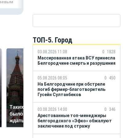
аевым
ТОП-5. Город
03.08.2026 11:08
0
1828
Массированная атака ВСУ принесла
Белгородчине смерть и разрушения
05.08.2026 08:05
0
450
На Белгородчине при обстреле
погиб фермер-благотворитель
Гусейн Султанбеков
Таких событий не
03.08.2026 14:00
0
346
В магазинах России
было с 1945: чего
ажиотаж из-за этого
Арестованные топ-менеджеры
ждать всем нам?
белгородского «Эфко» обжалуют
продукта: что купить?
заключение под стражу