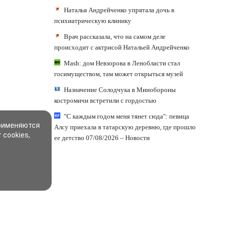
Наталья Андрейченко упрятала дочь в
психиатрическую клинику
Врач рассказала, что на самом деле
происходит с актрисой Натальей Андрейченко
Mash: дом Невзорова в Ленобласти стал
госимуществом, там может открыться музей
Назначение Солодчука в Минобороны
костромичи встретили с гордостью
"С каждым годом меня тянет сюда": певица
применяются
Алсу приехала в татарскую деревню, где прошло
 cookies,
ее детство 07/08/2026 – Новости