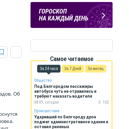
Подпишись
ПОГОДА
ГОРОСКОП
на тг-канал
В БЕЛГОРОДЕ
НА КАЖДЫЙ ДЕНЬ
«МОЁ! Белгород»
Самое читаемое
За 24 часа
За 7 Дней
За месяц
Общество
Под Белгородом пассажиры
автобуса чуть не отравились и
здов. Об
требуют наказать водителя
08:09, сегодня
0
102
Происшествия
оснутся
Ударивший по Белгороду дрон
ровка.
поджег административное здание и
оставил раненых
удут