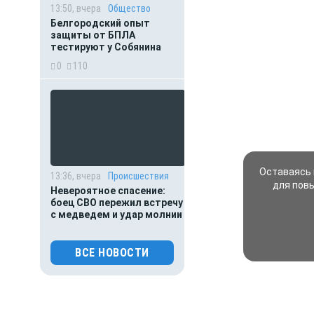
13:50, вчера
Общество
Белгородский опыт
защиты от БПЛА
тестируют у Собянина
0
110
Оставаясь 
13:36, вчера
Происшествия
для пов
Невероятное спасение:
боец СВО пережил встречу
с медведем и удар молнии
0
106
ВСЕ НОВОСТИ
13:15, вчера
Происшествия
Мать пыталась спасти
выпавшего из окна
малыша: оба погибли