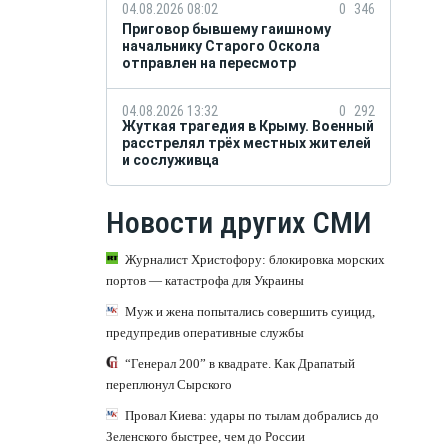
04.08.2026 08:02
0
346
Приговор бывшему гаишному
начальнику Старого Оскола
отправлен на пересмотр
04.08.2026 13:32
0
292
Жуткая трагедия в Крыму. Военный
расстрелял трёх местных жителей
и сослуживца
Новости других СМИ
Журналист Христофору: блокировка морских
портов — катастрофа для Украины
Муж и жена попытались совершить суицид,
предупредив оперативные службы
“Генерал 200” в квадрате. Как Драпатый
переплюнул Сырского
Провал Киева: удары по тылам добрались до
Зеленского быстрее, чем до России