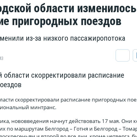
одской области изменилось
ие пригородных поездов
тменили из-за низкого пассажиропотока
43
й области скорректировали расписание
оездов
бласти скорректировали расписание пригородных пое
гиональный минтранс.
ка, нововведения начнут действовать 17 мая. Они к
х по маршрутам Белгород – Готня и Белгород – Тома
воскресеньям и второй во все дни, кроме четверга, б