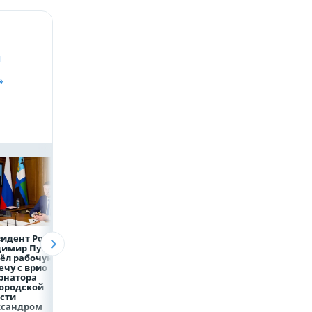
и
»
идент России
Директор
Объем продаж
димир Путин
белгородской
кредитов
ёл рабочую
фирмы увел у
наличными в Ро
ечу с врио
налоговиков 5 млн
вырос на 64%
рнатора
рублей
ородской
сти
ксандром