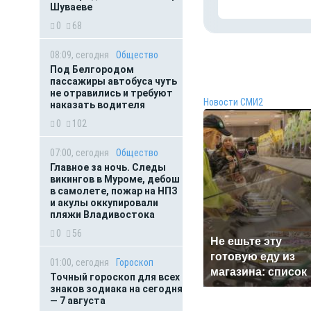
Шуваеве
0
68
08:09, сегодня
Общество
Под Белгородом
пассажиры автобуса чуть
не отравились и требуют
Новости СМИ2
наказать водителя
0
102
07:00, сегодня
Общество
Главное за ночь. Следы
викингов в Муроме, дебош
в самолете, пожар на НПЗ
и акулы оккупировали
пляжи Владивостока
0
56
Не ешьте эту
готовую еду из
01:00, сегодня
Гороскоп
магазина: список
Точный гороскоп для всех
знаков зодиака на сегодня
— 7 августа