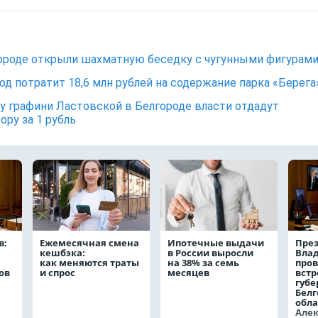
ороде открыли шахматную беседку с чугунными фигурам
од потратит 18,6 млн рублей на содержание парка «Берега
у графини Ластовской в Белгороде власти отдадут
ору за 1 рубль
в:
Ежемесячная смена
Ипотечные выдачи
През
кешбэка:
в России выросли
Вла
как меняются траты
на 38% за семь
пров
ов
и спрос
месяцев
встр
губе
Белг
обла
Але