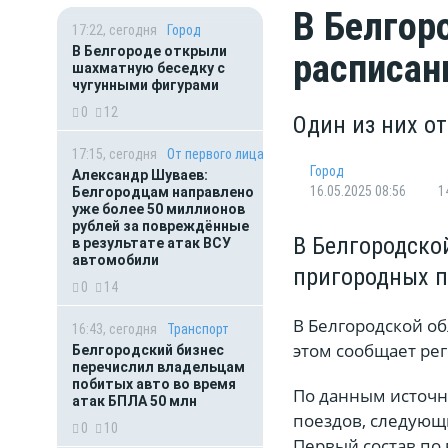
В Белгор
17:22, сегодня
Город
В Белгороде открыли
расписан
шахматную беседку с
чугунными фигурами
0
12
Один из них о
17:15, сегодня
От первого лица
Город
Александр Шуваев:
16.05.2025 08:56
1
Белгородцам направлено
уже более 50 миллионов
рублей за повреждённые
В Белгородско
в результате атак ВСУ
автомобили
пригородных п
0
14
В Белгородской о
16:43, сегодня
Транспорт
этом сообщает ре
Белгородский бизнес
перечислил владельцам
побитых авто во время
По данным источни
атак БПЛА 50 млн
поездов, следующи
0
10
Первый состав по 