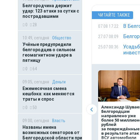
Белгородчина держит
удар: 123 атаки за сутки с
ЧИТАЙТЕ ТАКЖЕ
пострадавшими
0
28
В Белг
07.08 17:22
Белгор
27.07 08:09
10:49, сегодня
Общество
Учёные предупредили
Усадьб
25.07 00:36
белгородцев о сильном
инвест
геомагнитном ударе в
пятницу
0
64
09:05, сегодня
Деньги
Ежемесячная смена
кешбэка: как меняются
траты и спрос
Александр Шувае
0
50
Белгородцам
направлено уже
более 50 миллион
09:00, сегодня
Власть
рублей
Названы имена
за повреждённые
возможных сенаторов от
в результате атак
ВСУ автомобили
Белгородской области при