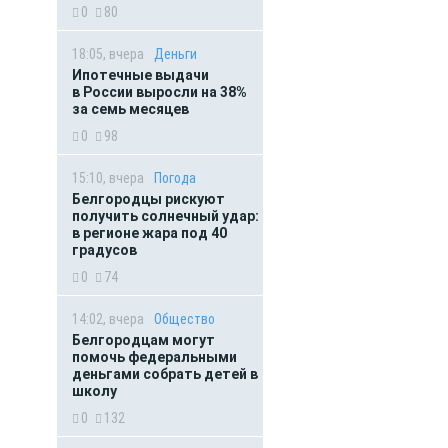
0
80
18:05, вчера
Деньги
Ипотечные выдачи
в России выросли на 38%
за семь месяцев
0
98
15:10, вчера
Погода
Белгородцы рискуют
получить солнечный удар:
в регионе жара под 40
градусов
0
74
14:02, вчера
Общество
Белгородцам могут
помочь федеральными
деньгами собрать детей в
школу
0
132