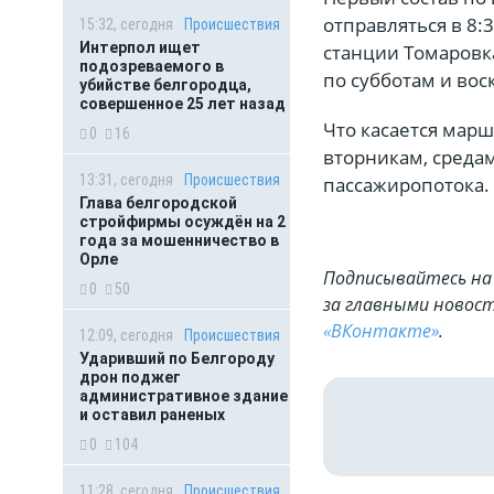
отправляться в 8:
15:32, сегодня
Происшествия
Интерпол ищет
станции Томаровка
подозреваемого в
по субботам и вос
убийстве белгородца,
совершенное 25 лет назад
Что касается марш
0
16
вторникам, средам
13:31, сегодня
Происшествия
пассажиропотока.
Глава белгородской
стройфирмы осуждён на 2
года за мошенничество в
Орле
Подписывайтесь на 
0
50
за главными новост
«ВКонтакте»
.
12:09, сегодня
Происшествия
Ударивший по Белгороду
дрон поджег
административное здание
и оставил раненых
0
104
11:28, сегодня
Происшествия