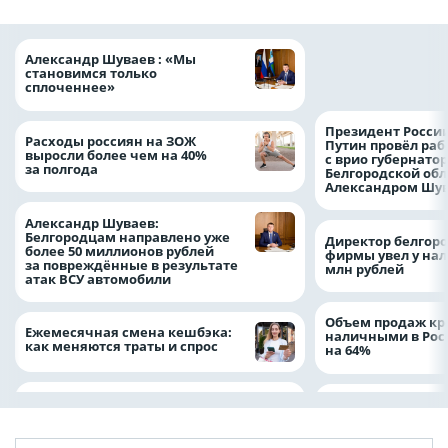
Ипотечные выдач
Александр Шуваев : «Мы
выросли на 38% з
становимся только
месяцев
сплоченнее»
Президент Росси
Расходы россиян на ЗОЖ
Путин провёл раб
выросли более чем на 40%
с врио губернато
за полгода
Белгородской обл
Александром Шу
Александр Шуваев:
Белгородцам направлено уже
Директор белгор
более 50 миллионов рублей
фирмы увел у нал
за повреждённые в результате
млн рублей
атак ВСУ автомобили
Объем продаж кр
Ежемесячная смена кешбэка:
наличными в Рос
как меняются траты и спрос
на 64%