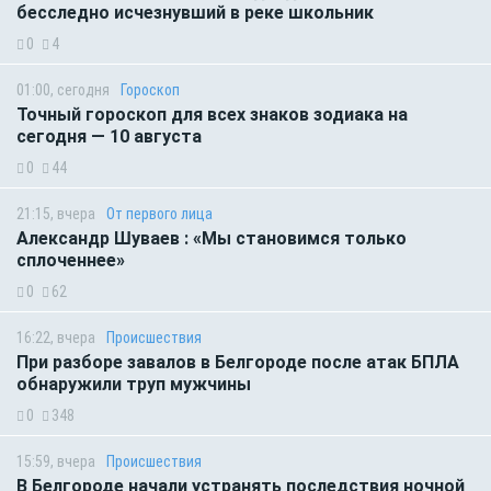
бесследно исчезнувший в реке школьник
0
4
01:00, сегодня
Гороскоп
Точный гороскоп для всех знаков зодиака на
сегодня — 10 августа
0
44
21:15, вчера
От первого лица
Александр Шуваев : «Мы становимся только
сплоченнее»
0
62
16:22, вчера
Происшествия
При разборе завалов в Белгороде после атак БПЛА
обнаружили труп мужчины
0
348
15:59, вчера
Происшествия
В Белгороде начали устранять последствия ночной