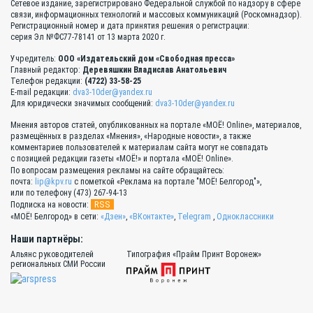
Сетевое издание, зарегистрировано Федеральной службой по надзору в сфере
связи, информационных технологий и массовых коммуникаций (Роскомнадзор).
Регистрационный номер и дата принятия решения о регистрации:
серия Эл №ФС77-78141 от 13 марта 2020 г.
Учредитель:
ООО «Издательский дом «Свободная пресса»
Главный редактор:
Деревяшкин Владислав Анатольевич
Телефон редакции:
(4722) 33-58-25
E-mail редакции:
dva3-10der@yandex.ru
Для юридически значимых сообщений:
dva3-10der@yandex.ru
Мнения авторов статей, опубликованных на портале «МОЁ! Online», материалов,
размещённых в разделах «Мнения», «Народные новости», а также
комментариев пользователей к материалам сайта могут не совпадать
с позицией редакции газеты «МОЁ!» и портала «МОЁ! Online».
По вопросам размещения рекламы на сайте обращайтесь:
почта:
lip@kpv.ru
с пометкой «Реклама на портале "МОЁ! Белгород"»,
или по телефону (473) 267-94-13
RSS
Подписка на новости:
«МОЁ! Белгород» в сети:
«Дзен»
,
«ВКонтакте»
,
Telegram
,
Одноклассники
Наши партнёры:
Альянс руководителей
Типография «Прайм Принт Воронеж»
региональных СМИ России