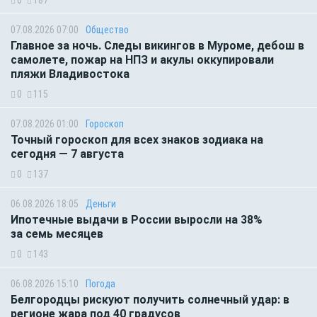
0
187
07.08.2026 07:00
Общество
Главное за ночь. Следы викингов в Муроме, дебош в
самолете, пожар на НПЗ и акулы оккупировали
пляжи Владивостока
0
115
07.08.2026 01:00
Гороскоп
Точный гороскоп для всех знаков зодиака на
сегодня — 7 августа
0
137
06.08.2026 18:05
Деньги
Ипотечные выдачи в России выросли на 38%
за семь месяцев
0
143
06.08.2026 15:10
Погода
Белгородцы рискуют получить солнечный удар: в
регионе жара под 40 градусов