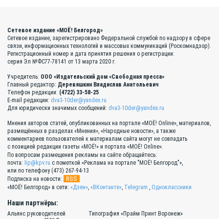
Сетевое издание «МОЁ! Белгород»
Сетевое издание, зарегистрировано Федеральной службой по надзору в сфере
связи, информационных технологий и массовых коммуникаций (Роскомнадзор).
Регистрационный номер и дата принятия решения о регистрации:
серия Эл №ФС77-78141 от 13 марта 2020 г.
Учредитель:
ООО «Издательский дом «Свободная пресса»
Главный редактор:
Деревяшкин Владислав Анатольевич
Телефон редакции:
(4722) 33-58-25
E-mail редакции:
dva3-10der@yandex.ru
Для юридически значимых сообщений:
dva3-10der@yandex.ru
Мнения авторов статей, опубликованных на портале «МОЁ! Online», материалов,
размещённых в разделах «Мнения», «Народные новости», а также
комментариев пользователей к материалам сайта могут не совпадать
с позицией редакции газеты «МОЁ!» и портала «МОЁ! Online».
По вопросам размещения рекламы на сайте обращайтесь:
почта:
lip@kpv.ru
с пометкой «Реклама на портале "МОЁ! Белгород"»,
или по телефону (473) 267-94-13
RSS
Подписка на новости:
«МОЁ! Белгород» в сети:
«Дзен»
,
«ВКонтакте»
,
Telegram
,
Одноклассники
Наши партнёры:
Альянс руководителей
Типография «Прайм Принт Воронеж»