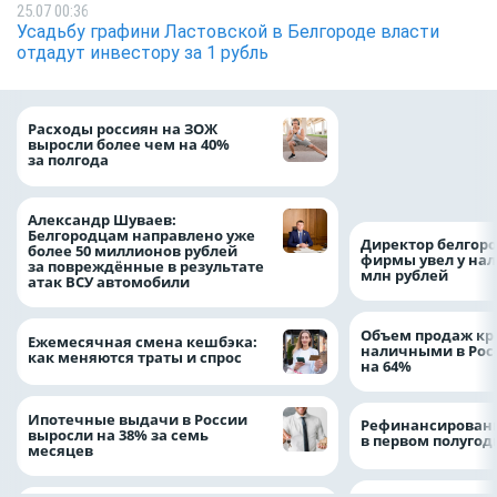
25.07 00:36
Усадьбу графини Ластовской в Белгороде власти
отдадут инвестору за 1 рубль
Президент Росси
Расходы россиян на ЗОЖ
Путин провёл раб
выросли более чем на 40%
с врио губернато
за полгода
Белгородской обл
Александром Шу
Александр Шуваев:
Белгородцам направлено уже
Директор белгор
более 50 миллионов рублей
фирмы увел у нал
за повреждённые в результате
млн рублей
атак ВСУ автомобили
Объем продаж кр
Ежемесячная смена кешбэка:
наличными в Рос
как меняются траты и спрос
на 64%
Ипотечные выдачи в России
Рефинансировани
выросли на 38% за семь
в первом полугоди
месяцев