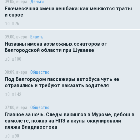
09:05, вчера
Деньги
Ежемесячная смена кешбэка: как меняются траты
и спрос
0
76
09:00, вчера
Власть
Названы имена возможных сенаторов от
Белгородской области при Шуваеве
0
100
08:09, вчера
Общество
Под Белгородом пассажиры автобуса чуть не
отравились и требуют наказать водителя
0
142
07:00, вчера
Общество
Главное за ночь. Следы викингов в Муроме, дебош в
самолете, пожар на НПЗ и акулы оккупировали
пляжи Владивостока
0
90