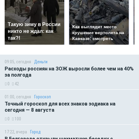
Такую зиму в России
Как выглядит место
никто не ждал: как
крушение вертолета на
так?!
Кавказе: смотреть
09:05, сегодня
Деньги
Расходы россиян на ЗОЖ выросли более чем на 40%
за полгода
0
42
01:00, сегодня
Гороскоп
Точный гороскоп для всех знаков зодиака на
сегодня — 8 августа
0
100
17:22, вчера
Город
В Белгороде открыли шахматную беседку с