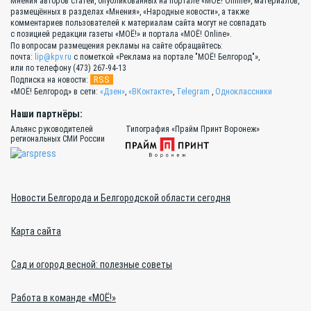
Мнения авторов статей, опубликованных на портале «МОЁ! Online», материалов,
размещённых в разделах «Мнения», «Народные новости», а также
комментариев пользователей к материалам сайта могут не совпадать
с позицией редакции газеты «МОЁ!» и портала «МОЁ! Online».
По вопросам размещения рекламы на сайте обращайтесь:
почта:
lip@kpv.ru
с пометкой «Реклама на портале "МОЁ! Белгород"»,
или по телефону (473) 267-94-13
RSS
Подписка на новости:
«МОЁ! Белгород» в сети:
«Дзен»
,
«ВКонтакте»
,
Telegram
,
Одноклассники
Наши партнёры:
Альянс руководителей
Типография «Прайм Принт Воронеж»
региональных СМИ России
Новости Белгорода и Белгородской области сегодня
Карта сайта
Сад и огород весной: полезные советы
Работа в команде «МОЁ!»