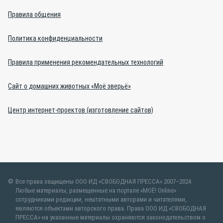
Правила общения
Политика конфиденциальности
Правила применения рекомендательных технологий
Сайт о домашних животных «Моё зверьё»
Центр интернет-проектов (изготовление сайтов)
Все права защищены ООО ИД «СВОБОДНАЯ ПРЕССА» 2007–2024.
Любые материалы, размещенные на портале «МОЁ! Online»
сотрудниками редакции, нештатными авторами и читателями,
являются объектами авторского права. Права ООО ИД «СВОБОДНАЯ
ПРЕССА» на указанные материалы охраняются законодательством о