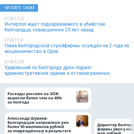
ЧИТАЙТЕ ТАКЖЕ
07.08 15:32
Интерпол ищет подозреваемого в убийстве
белгородца, совершенное 25 лет назад
07.08 13:31
Глава белгородской стройфирмы осуждён на 2 года за
мошенничество в Орле
07.08 12:09
Ударивший по Белгороду дрон поджег
административное здание и оставил раненых
Президент Росси
Расходы россиян на ЗОЖ
Путин провёл раб
выросли более чем на 40%
с врио губернато
за полгода
Белгородской обл
Александром Шу
Александр Шуваев:
Белгородцам направлено уже
Директор белгор
более 50 миллионов рублей
фирмы увел у нал
за повреждённые в результате
млн рублей