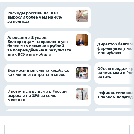
Президент Росси
Расходы россиян на ЗОЖ
Путин провёл раб
выросли более чем на 40%
с врио губернато
за полгода
Белгородской обл
Александром Шу
Александр Шуваев:
Белгородцам направлено уже
Директор белгор
более 50 миллионов рублей
фирмы увел у нал
за повреждённые в результате
млн рублей
атак ВСУ автомобили
Объем продаж кр
Ежемесячная смена кешбэка:
наличными в Рос
как меняются траты и спрос
на 64%
Ипотечные выдачи в России
Рефинансировани
выросли на 38% за семь
в первом полугоди
месяцев