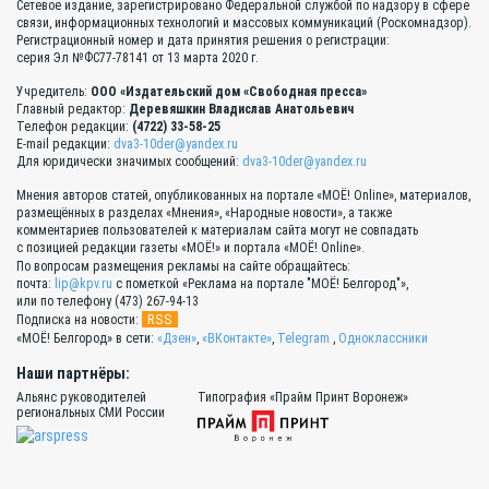
Сетевое издание, зарегистрировано Федеральной службой по надзору в сфере
связи, информационных технологий и массовых коммуникаций (Роскомнадзор).
Регистрационный номер и дата принятия решения о регистрации:
серия Эл №ФС77-78141 от 13 марта 2020 г.
Учредитель:
ООО «Издательский дом «Свободная пресса»
Главный редактор:
Деревяшкин Владислав Анатольевич
Телефон редакции:
(4722) 33-58-25
E-mail редакции:
dva3-10der@yandex.ru
Для юридически значимых сообщений:
dva3-10der@yandex.ru
Мнения авторов статей, опубликованных на портале «МОЁ! Online», материалов,
размещённых в разделах «Мнения», «Народные новости», а также
комментариев пользователей к материалам сайта могут не совпадать
с позицией редакции газеты «МОЁ!» и портала «МОЁ! Online».
По вопросам размещения рекламы на сайте обращайтесь:
почта:
lip@kpv.ru
с пометкой «Реклама на портале "МОЁ! Белгород"»,
или по телефону (473) 267-94-13
RSS
Подписка на новости:
«МОЁ! Белгород» в сети:
«Дзен»
,
«ВКонтакте»
,
Telegram
,
Одноклассники
Наши партнёры:
Альянс руководителей
Типография «Прайм Принт Воронеж»
региональных СМИ России