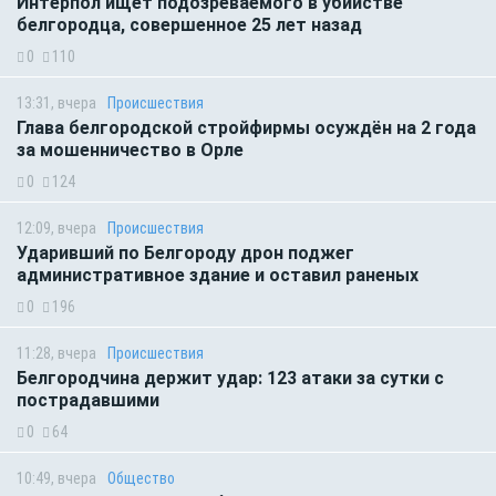
Интерпол ищет подозреваемого в убийстве
белгородца, совершенное 25 лет назад
0
110
13:31, вчера
Происшествия
Глава белгородской стройфирмы осуждён на 2 года
за мошенничество в Орле
0
124
12:09, вчера
Происшествия
Ударивший по Белгороду дрон поджег
административное здание и оставил раненых
0
196
11:28, вчера
Происшествия
Белгородчина держит удар: 123 атаки за сутки с
пострадавшими
0
64
10:49, вчера
Общество