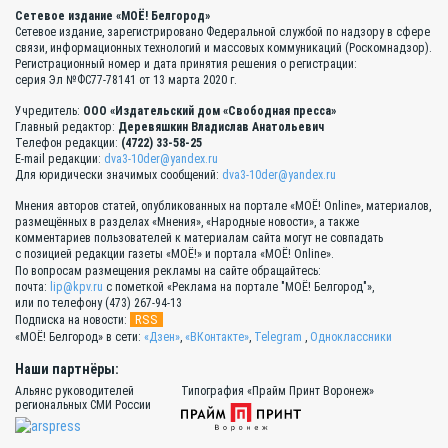
Сетевое издание «МОЁ! Белгород»
Сетевое издание, зарегистрировано Федеральной службой по надзору в сфере
связи, информационных технологий и массовых коммуникаций (Роскомнадзор).
Регистрационный номер и дата принятия решения о регистрации:
серия Эл №ФС77-78141 от 13 марта 2020 г.
Учредитель:
ООО «Издательский дом «Свободная пресса»
Главный редактор:
Деревяшкин Владислав Анатольевич
Телефон редакции:
(4722) 33-58-25
E-mail редакции:
dva3-10der@yandex.ru
Для юридически значимых сообщений:
dva3-10der@yandex.ru
Мнения авторов статей, опубликованных на портале «МОЁ! Online», материалов,
размещённых в разделах «Мнения», «Народные новости», а также
комментариев пользователей к материалам сайта могут не совпадать
с позицией редакции газеты «МОЁ!» и портала «МОЁ! Online».
По вопросам размещения рекламы на сайте обращайтесь:
почта:
lip@kpv.ru
с пометкой «Реклама на портале "МОЁ! Белгород"»,
или по телефону (473) 267-94-13
RSS
Подписка на новости:
«МОЁ! Белгород» в сети:
«Дзен»
,
«ВКонтакте»
,
Telegram
,
Одноклассники
Наши партнёры:
Альянс руководителей
Типография «Прайм Принт Воронеж»
региональных СМИ России