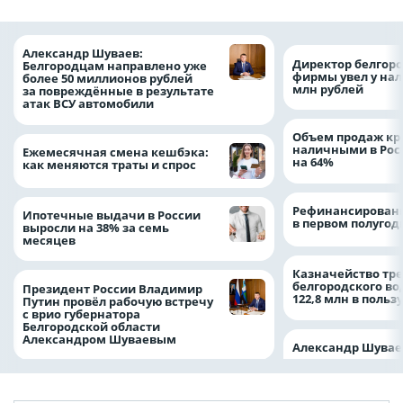
Александр Шуваев:
Директор белгор
Белгородцам направлено уже
фирмы увел у нал
более 50 миллионов рублей
млн рублей
за повреждённые в результате
атак ВСУ автомобили
Объем продаж кр
наличными в Рос
Ежемесячная смена кешбэка:
на 64%
как меняются траты и спрос
Рефинансировани
Ипотечные выдачи в России
в первом полугоди
выросли на 38% за семь
месяцев
Казначейство тре
белгородского в
Президент России Владимир
122,8 млн в польз
Путин провёл рабочую встречу
с врио губернатора
Белгородской области
Александром Шуваевым
Александр Шувае