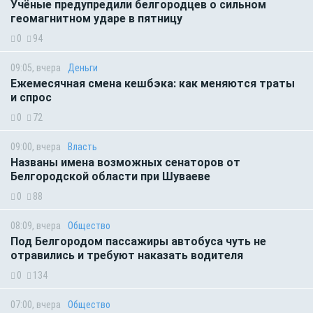
Учёные предупредили белгородцев о сильном
геомагнитном ударе в пятницу
0
94
09:05, вчера
Деньги
Ежемесячная смена кешбэка: как меняются траты
и спрос
0
72
09:00, вчера
Власть
Названы имена возможных сенаторов от
Белгородской области при Шуваеве
0
88
08:09, вчера
Общество
Под Белгородом пассажиры автобуса чуть не
отравились и требуют наказать водителя
0
134
07:00, вчера
Общество