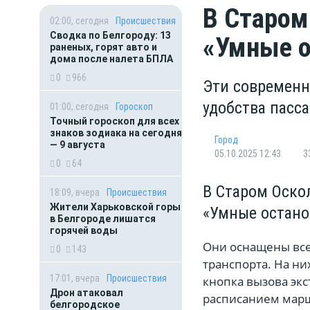
В Старом
02:00, сегодня
Происшествия
Сводка по Белгороду: 13
«Умные о
раненых, горят авто и
дома после налета БПЛА
0
966
Эти современн
удобства пасс
01:00, сегодня
Гороскоп
Точный гороскоп для всех
знаков зодиака на сегодня
Город
— 9 августа
05.10.2025 12:43
3
0
64
В Старом Оско
18:09, вчера
Происшествия
Жители Харьковской горы
«Умные остано
в Белгороде лишатся
горячей воды
Они оснащены вс
0
143
транспорта. На ни
17:01, вчера
Происшествия
кнопка вызова экс
Дрон атаковал
расписанием марш
белгородское