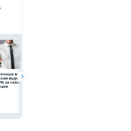
»
течные выдачи
Президент России
Директор
ссии выросли
Владимир Путин
белгородской
8% за семь
провёл рабочую
фирмы увел у
яцев
встречу с врио
налоговиков 5 м
губернатора
рублей
Белгородской
области
Александром
Шуваевым