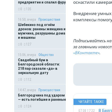
оснастили камера
предприятие и спалил фуру
0
135
Внедрение умных 
комплексы помогу
16:50, вчера
Происшествия
Шебекино под огнём
дронов: ранены женщина и
мужчина, разрушены дома
и машины
Подписывайтесь на 
0
127
за главными новост
«ВКонтакте»
.
15:06, вчера
Общество
Свадебный бум в
Белгородской области:
218 пар сказали «да» в
зеркальную дату
0
112
14:47, вчера
Происшествия
Белгородчина под ударом
— есть погибшие и раненые
ЧИТАЙТЕ ТАКЖЕ
0
124
В Белг
07.08 17:22