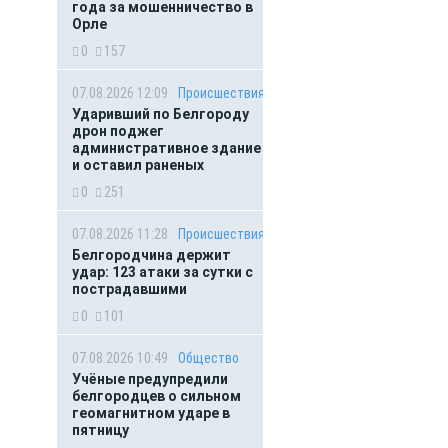
года за мошенничество в
Орле
0
157
07.08.2026 12:09
Происшествия
Ударивший по Белгороду
дрон поджег
административное здание
и оставил раненых
0
251
07.08.2026 11:28
Происшествия
Белгородчина держит
удар: 123 атаки за сутки с
пострадавшими
0
101
07.08.2026 10:49
Общество
Учёные предупредили
белгородцев о сильном
геомагнитном ударе в
пятницу