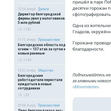
пришёл в парк По
десятки горожан п
12:34, вчера
Деньги
сфотографироватьс
Директор белгородской
фирмы увел у налоговиков
5 млн рублей
Одна из жительни
0
102
Гладков, окружённ
11:11, вчера
Происшествия
Горожане проводи
Белгородская область под
благодарности.
огнем — 137 атак за сутки и
новые раненые
0
144
10:51, вчера
Общество
Подписывайтесь на 
Белгородские
работодатели перестали
за главными новост
нуждаться в новых
«ВКонтакте»
.
сотрудниках
0
92
09:08, вчера
Происшествия
Дело белгородского экс-