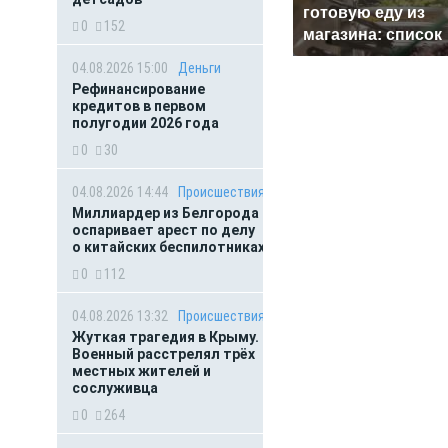
готовую еду из
0
152
магазина: список
04.08.2026 15:00
Деньги
Рефинансирование
кредитов в первом
полугодии 2026 года
0
30
04.08.2026 14:44
Происшествия
Миллиардер из Белгорода
оспаривает арест по делу
о китайских беспилотниках
0
112
04.08.2026 13:32
Происшествия
Жуткая трагедия в Крыму.
Военный расстрелял трёх
местных жителей и
сослуживца
0
264