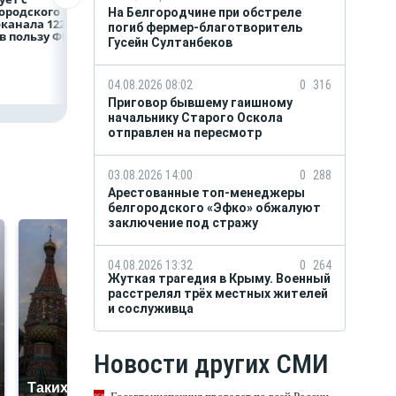
ородского
Национального
на строительство
На Белгородчине при обстреле
канала 122,8
центра помощи
складских
погиб фермер-благотворитель
в пользу ФРТ
в Белгородской
комплексов
Гусейн Султанбеков
области усилили
подразделение
«БАРС-Белгород»
04.08.2026 08:02
0
316
Приговор бывшему гаишному
начальнику Старого Оскола
отправлен на пересмотр
03.08.2026 14:00
0
288
Арестованные топ-менеджеры
белгородского «Эфко» обжалуют
заключение под стражу
04.08.2026 13:32
0
264
Жуткая трагедия в Крыму. Военный
расстрелял трёх местных жителей
и сослуживца
Новости других СМИ
Таких событий не
В магазинах России