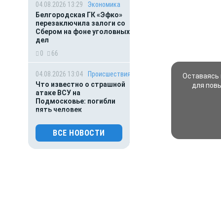
04.08.2026 13:29
Экономика
Белгородская ГК «Эфко»
перезаключила залоги со
Сбером на фоне уголовных
дел
0
66
04.08.2026 13:04
Происшествия
Оставаясь 
Что известно о страшной
для пов
атаке ВСУ на
Подмосковье: погибли
пять человек
0
82
ВСЕ НОВОСТИ
04.08.2026 12:23
Происшествия
В Белгородской области
ребенок переломал кости
на соревнованиях
0
90
04.08.2026 11:08
Происшествия
Боль Белгородчины: 125