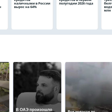
наличными в России
полугодии 2026 года
белг
н
вырос на 64%
водо
млн 
В ОАЭ произошло
Все новости по