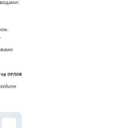
оводами:
ром.
.
овами
гор ОРЛОВ
Cледите