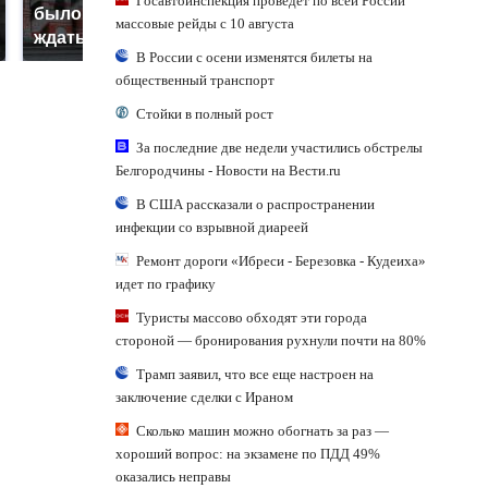
Госавтоинспекция проведет по всей России
было с 1945: чего
ажиотаж из-за этого
массовые рейды с 10 августа
ждать всем нам?
продукта: что купить?
В России с осени изменятся билеты на
общественный транспорт
Стойки в полный рост
За последние две недели участились обстрелы
Белгородчины - Новости на Вести.ru
В США рассказали о распространении
инфекции со взрывной диареей
Ремонт дороги «Ибреси - Березовка - Кудеиха»
идет по графику
Туристы массово обходят эти города
стороной — бронирования рухнули почти на 80%
Трамп заявил, что все еще настроен на
заключение сделки с Ираном
Сколько машин можно обогнать за раз —
хороший вопрос: на экзамене по ПДД 49%
оказались неправы