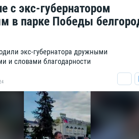
че с экс-губернатором
м в парке Победы белгор
одили экс-губернатора дружными
и и словами благодарности
24