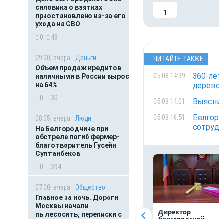
силовика о взятках
1
приостановлено из-за его
ухода на СВО
0
48
09:00, вчера
Деньги
ЧИТАЙТЕ ТАКЖЕ
Объем продаж кредитов
360-ле
05.08 14:39
наличными в России вырос
дерев
на 64%
0
30
Выясни
05.08 14:01
Белгор
05.08 10:51
08:05, вчера
Люди
сотруд
На Белгородчине при
обстреле погиб фермер-
благотворитель Гусейн
Султанбеков
0
394
07:00, вчера
Общество
Главное за ночь. Дороги
Москвы начали
Директор
пылесосить, переписки с
белгородской