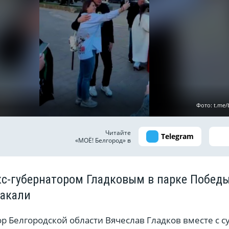
Фото: t.me/
Читайте
Telegram
«МОЁ! Белгород» в
экс-губернатором Гладковым в парке Побед
лакали
 Белгородской области Вячеслав Гладков вместе с с