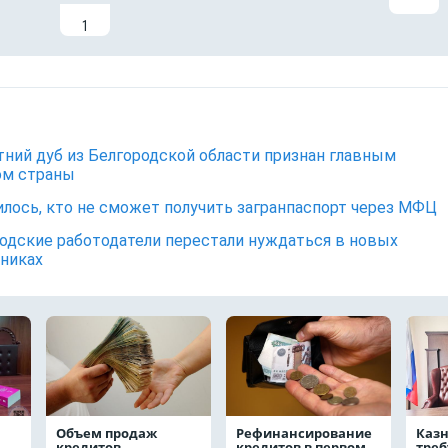
1
тний дуб из Белгородской области признан главным
ом страны
лось, кто не сможет получить загранпаспорт через МФЦ
одские работодатели перестали нуждаться в новых
никах
Объем продаж
Рефинансирование
Каз
кредитов
кредитов в первом
треб