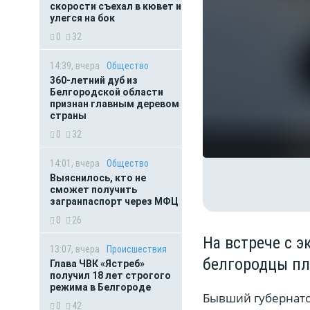
скорости съехал в кювет и
улегся на бок
0
32
14:39, вчера
Общество
360-летний дуб из
Белгородской области
признан главным деревом
страны
0
32
14:01, вчера
Общество
Выяснилось, кто не
сможет получить
загранпаспорт через МФЦ
0
26
На встрече с 
13:07, вчера
Происшествия
белгородцы п
Глава ЧВК «Ястреб»
получил 18 лет строгого
режима в Белгороде
Бывший губернатор
0
42