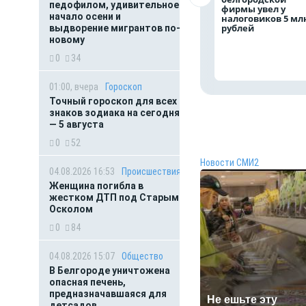
педофилом, удивительное
фирмы увел у
начало осени и
налоговиков 5 мл
рублей
выдворение мигрантов по-
новому
0
34
01:00, вчера
Гороскоп
Точный гороскоп для всех
знаков зодиака на сегодня
— 5 августа
0
52
Новости СМИ2
04.08.2026 16:53
Происшествия
Женщина погибла в
жестком ДТП под Старым
Осколом
0
84
04.08.2026 15:07
Общество
В Белгороде уничтожена
опасная печень,
предназначавшаяся для
Не ешьте эту
детсадов