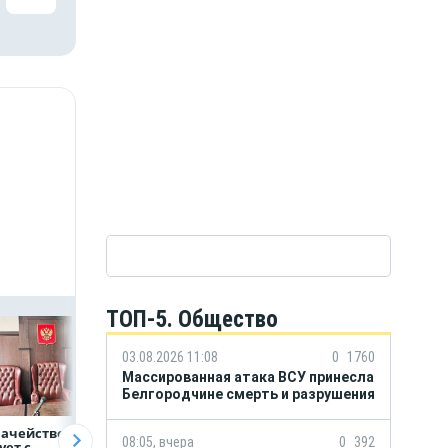
ТОП-5. Общество
03.08.2026 11:08
0
1760
Массированная атака ВСУ принесла
Белгородчине смерть и разрушения
начейство
Александр Шуваев:
ВТБ предоставит 
08:05, вчера
0
392
ует с
При поддержке
млрд рублей