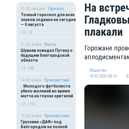
На встре
01:00, сегодня
Гороскоп
Точный гороскоп для всех
Гладковы
знаков зодиака на сегодня
— 6 августа
плакали
0
8
21:35, вчера
Власть
Горожане пров
Шуваев поведал Путину о
будущем Белгородской
аплодисментам
области
0
88
Общество
18.05.2026 08:10
8
18:45, вчера
Происшествия
Молодого футболиста
убило молнией во время
матча на глазах зрителей
0
162
16:25, вчера
Происшествия
Грузовик «ДАФ» под
Белгородом на полной