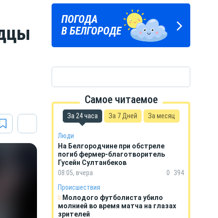
Подпишись
ПОГОДА
ГОРОСКОП
на тг-канал
одцы
В БЕЛГОРОДЕ
НА КАЖДЫЙ ДЕНЬ
«МОЁ! Белгород»
Самое читаемое
За 24 часа
За 7 Дней
За месяц
Люди
На Белгородчине при обстреле
погиб фермер-благотворитель
Гусейн Султанбеков
08:05, вчера
0
394
Происшествия
Молодого футболиста убило
молнией во время матча на глазах
зрителей