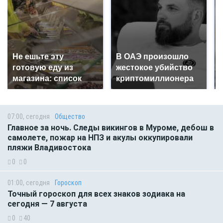
Не ешьте эту
В ОАЭ произошло
готовую еду из
жестокое убийство
магазина: список
криптомиллионера
07:00, сегодня
Общество
Главное за ночь. Следы викингов в Муроме, дебош в
самолете, пожар на НПЗ и акулы оккупировали
пляжи Владивостока
0
0
01:00, сегодня
Гороскоп
Точный гороскоп для всех знаков зодиака на
сегодня — 7 августа
0
40