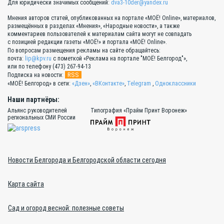
Для юридически значимых сообщений:
dva3-10der@yandex.ru
Мнения авторов статей, опубликованных на портале «МОЁ! Online», материалов,
размещённых в разделах «Мнения», «Народные новости», а также
комментариев пользователей к материалам сайта могут не совпадать
с позицией редакции газеты «МОЁ!» и портала «МОЁ! Online».
По вопросам размещения рекламы на сайте обращайтесь:
почта:
lip@kpv.ru
с пометкой «Реклама на портале "МОЁ! Белгород"»,
или по телефону (473) 267-94-13
RSS
Подписка на новости:
«МОЁ! Белгород» в сети:
«Дзен»
,
«ВКонтакте»
,
Telegram
,
Одноклассники
Наши партнёры:
Альянс руководителей
Типография «Прайм Принт Воронеж»
региональных СМИ России
Новости Белгорода и Белгородской области сегодня
Карта сайта
Сад и огород весной: полезные советы