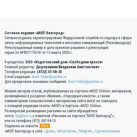
Сетевое издание «МОЁ! Белгород»
Сетевое издание, зарегистрировано Федеральной службой по надзору в сфере
связи, информационных технологий и массовых коммуникаций (Роскомнадзор).
Регистрационный номер и дата принятия решения о регистрации:
серия Эл №ФС77-78141 от 13 марта 2020 г.
Учредитель:
ООО «Издательский дом «Свободная пресса»
Главный редактор:
Деревяшкин Владислав Анатольевич
Телефон редакции:
(4722) 33-58-25
E-mail редакции:
dva3-10der@yandex.ru
Для юридически значимых сообщений:
dva3-10der@yandex.ru
Мнения авторов статей, опубликованных на портале «МОЁ! Online», материалов,
размещённых в разделах «Мнения», «Народные новости», а также
комментариев пользователей к материалам сайта могут не совпадать
с позицией редакции газеты «МОЁ!» и портала «МОЁ! Online».
По вопросам размещения рекламы на сайте обращайтесь:
почта:
lip@kpv.ru
с пометкой «Реклама на портале "МОЁ! Белгород"»,
или по телефону (473) 267-94-13
RSS
Подписка на новости:
«МОЁ! Белгород» в сети:
«Дзен»
,
«ВКонтакте»
,
Telegram
,
Одноклассники