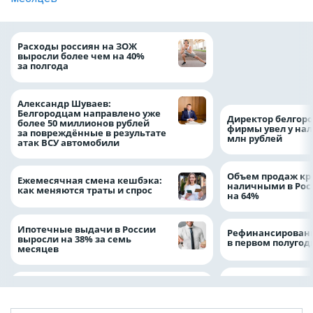
Президент Росси
Расходы россиян на ЗОЖ
Путин провёл раб
выросли более чем на 40%
с врио губернато
за полгода
Белгородской обл
Александром Шу
Александр Шуваев:
Белгородцам направлено уже
Директор белгор
более 50 миллионов рублей
фирмы увел у нал
за повреждённые в результате
млн рублей
атак ВСУ автомобили
Объем продаж кр
Ежемесячная смена кешбэка:
наличными в Рос
как меняются траты и спрос
на 64%
Ипотечные выдачи в России
Рефинансировани
выросли на 38% за семь
в первом полугоди
месяцев