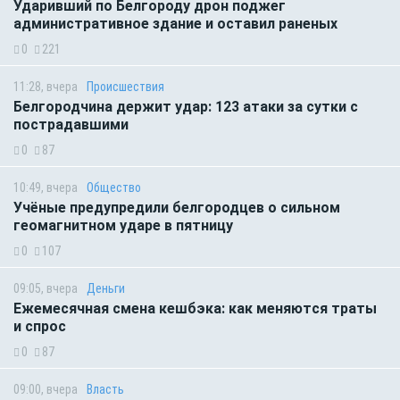
Ударивший по Белгороду дрон поджег
административное здание и оставил раненых
0
221
11:28, вчера
Происшествия
Белгородчина держит удар: 123 атаки за сутки с
пострадавшими
0
87
10:49, вчера
Общество
Учёные предупредили белгородцев о сильном
геомагнитном ударе в пятницу
0
107
09:05, вчера
Деньги
Ежемесячная смена кешбэка: как меняются траты
и спрос
0
87
09:00, вчера
Власть