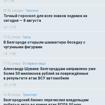
0
58
01:00, сегодня
Гороскоп
Точный гороскоп для всех знаков зодиака на
сегодня — 8 августа
0
110
17:22, вчера
Город
В Белгороде открыли шахматную беседку с
чугунными фигурами
0
106
17:15, вчера
От первого лица
Александр Шуваев: Белгородцам направлено уже
более 50 миллионов рублей за повреждённые
в результате атак ВСУ автомобили
0
158
16:43, вчера
Транспорт
Белгородский бизнес перечислил владельцам
побитых авто во время атак БПЛА 50 млн