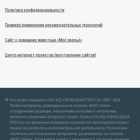
Политика конфиденциальности
Правила применения рекомендательных технологий
Сайт о домашних животных «Моё зверьё»
Центр интернет-проектов (изготовление сайтов)
Все права защищены ООО ИД «СВОБОДНАЯ ПРЕССА» 2007–2024.
Любые материалы, размещенные на портале «МОЁ! Online»
сотрудниками редакции, нештатными авторами и читателями,
являются объектами авторского права. Права ООО ИД «СВОБОДНАЯ
ПРЕССА» на указанные материалы охраняются законодательством о
правах на результаты интеллектуальной деятельности. Полное или
частичное использование материалов, размещенных на портале
«МОЁ! Online», допускается только с письменного согласия редакции