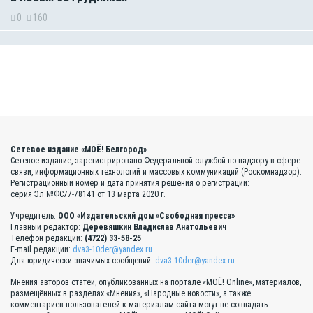
0
160
Сетевое издание «МОЁ! Белгород»
Сетевое издание, зарегистрировано Федеральной службой по надзору в сфере
связи, информационных технологий и массовых коммуникаций (Роскомнадзор).
Регистрационный номер и дата принятия решения о регистрации:
серия Эл №ФС77-78141 от 13 марта 2020 г.
Учредитель:
ООО «Издательский дом «Свободная пресса»
Главный редактор:
Деревяшкин Владислав Анатольевич
Телефон редакции:
(4722) 33-58-25
E-mail редакции:
dva3-10der@yandex.ru
Для юридически значимых сообщений:
dva3-10der@yandex.ru
Мнения авторов статей, опубликованных на портале «МОЁ! Online», материалов,
размещённых в разделах «Мнения», «Народные новости», а также
комментариев пользователей к материалам сайта могут не совпадать