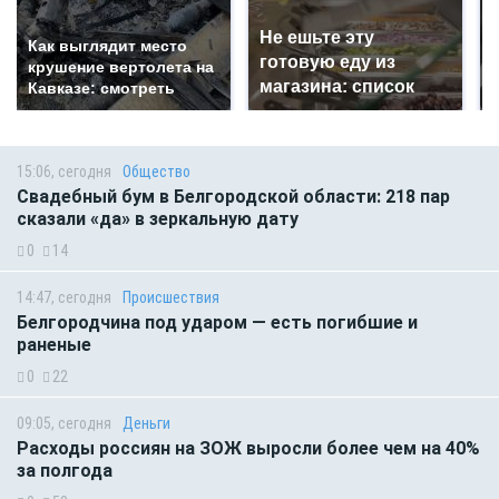
Не ешьте эту
Как выглядит место
готовую еду из
крушение вертолета на
магазина: список
Кавказе: смотреть
15:06, сегодня
Общество
Свадебный бум в Белгородской области: 218 пар
сказали «да» в зеркальную дату
0
14
14:47, сегодня
Происшествия
Белгородчина под ударом — есть погибшие и
раненые
0
22
09:05, сегодня
Деньги
Расходы россиян на ЗОЖ выросли более чем на 40%
за полгода