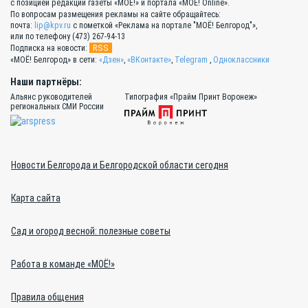
с позицией редакции газеты «МОЁ!» и портала «МОЁ! Online».
По вопросам размещения рекламы на сайте обращайтесь:
почта:
lip@kpv.ru
с пометкой «Реклама на портале "МОЁ! Белгород"»,
или по телефону (473) 267-94-13
RSS
Подписка на новости:
«МОЁ! Белгород» в сети:
«Дзен»
,
«ВКонтакте»
,
Telegram
,
Одноклассники
Наши партнёры:
Альянс руководителей
Типография «Прайм Принт Воронеж»
региональных СМИ России
Новости Белгорода и Белгородской области сегодня
Карта сайта
Сад и огород весной: полезные советы
Работа в команде «МОЁ!»
Правила общения