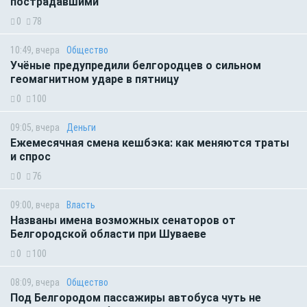
пострадавшими
0
78
10:49, вчера
Общество
Учёные предупредили белгородцев о сильном
геомагнитном ударе в пятницу
0
100
09:05, вчера
Деньги
Ежемесячная смена кешбэка: как меняются траты
и спрос
0
76
09:00, вчера
Власть
Названы имена возможных сенаторов от
Белгородской области при Шуваеве
0
100
08:09, вчера
Общество
Под Белгородом пассажиры автобуса чуть не