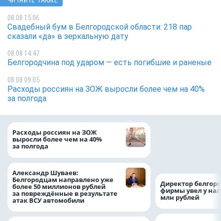
ЧИТАЙТЕ ТАКЖЕ
08.08 15:06
Свадебный бум в Белгородской области: 218 пар
сказали «да» в зеркальную дату
08.08 14:47
Белгородчина под ударом — есть погибшие и раненые
08.08 09:05
Расходы россиян на ЗОЖ выросли более чем на 40%
за полгода
Президент Росси
Расходы россиян на ЗОЖ
Путин провёл раб
выросли более чем на 40%
с врио губернато
за полгода
Белгородской обл
Александром Шу
Александр Шуваев:
Белгородцам направлено уже
Директор белгор
более 50 миллионов рублей
фирмы увел у нал
за повреждённые в результате
млн рублей
атак ВСУ автомобили