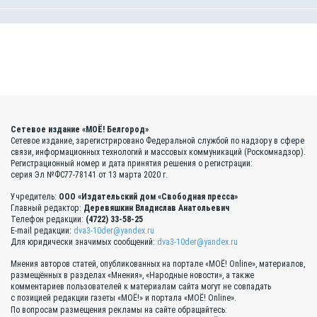
Сетевое издание «МОЁ! Белгород»
Сетевое издание, зарегистрировано Федеральной службой по надзору в сфере
связи, информационных технологий и массовых коммуникаций (Роскомнадзор).
Регистрационный номер и дата принятия решения о регистрации:
серия Эл №ФС77-78141 от 13 марта 2020 г.
Учредитель:
ООО «Издательский дом «Свободная пресса»
Главный редактор:
Деревяшкин Владислав Анатольевич
Телефон редакции:
(4722) 33-58-25
E-mail редакции:
dva3-10der@yandex.ru
Для юридически значимых сообщений:
dva3-10der@yandex.ru
Мнения авторов статей, опубликованных на портале «МОЁ! Online», материалов,
размещённых в разделах «Мнения», «Народные новости», а также
комментариев пользователей к материалам сайта могут не совпадать
с позицией редакции газеты «МОЁ!» и портала «МОЁ! Online».
По вопросам размещения рекламы на сайте обращайтесь: