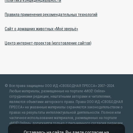
Политика конфиденциальности
Правила применения рекомендательных технологий
Сайт о домашних животных «Моё зверьё»
Центр интернет-проектов (изготовление сайтов)
Все права защищены ООО ИД «СВОБОДНАЯ ПРЕССА» 2007–2024.
Любые материалы, размещенные на портале «МОЁ! Online»
сотрудниками редакции, нештатными авторами и читателями,
являются объектами авторского права. Права ООО ИД «СВОБОДНАЯ
ПРЕССА» на указанные материалы охраняются законодательством о
правах на результаты интеллектуальной деятельности. Полное или
частичное использование материалов, размещенных на портале
«МОЁ! Online», допускается только с письменного согласия редакции
с указанием ссылки на источник. Частичное цитирование возможно
Оставаясь на сайте, Вы даете согласие на