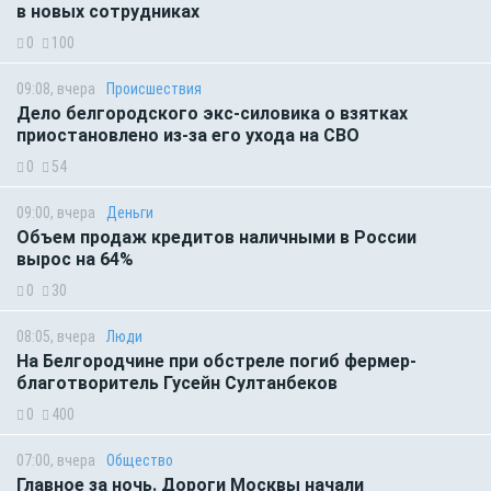
в новых сотрудниках
0
100
09:08, вчера
Происшествия
Дело белгородского экс-силовика о взятках
приостановлено из-за его ухода на СВО
0
54
09:00, вчера
Деньги
Объем продаж кредитов наличными в России
вырос на 64%
0
30
08:05, вчера
Люди
На Белгородчине при обстреле погиб фермер-
благотворитель Гусейн Султанбеков
0
400
07:00, вчера
Общество
Главное за ночь. Дороги Москвы начали