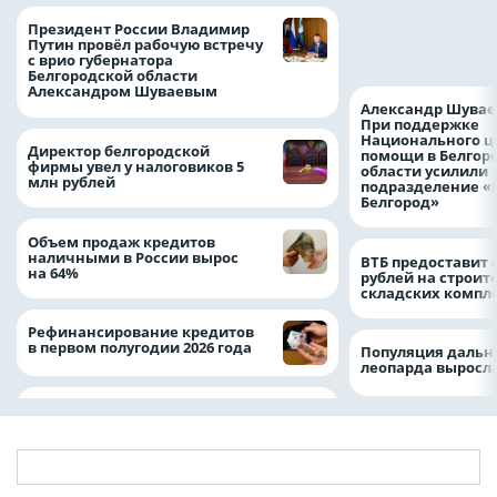
Казначейство тре
Президент России Владимир
белгородского в
Путин провёл рабочую встречу
122,8 млн в польз
с врио губернатора
Белгородской области
Александром Шуваевым
Александр Шувае
При поддержке
Национального ц
Директор белгородской
помощи в Белгор
фирмы увел у налоговиков 5
области усилили
млн рублей
подразделение «
Белгород»
Объем продаж кредитов
наличными в России вырос
ВТБ предоставит 
на 64%
рублей на строит
складских компл
Рефинансирование кредитов
в первом полугодии 2026 года
Популяция дальн
леопарда выросла