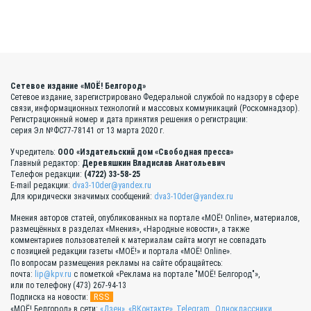
Сетевое издание «МОЁ! Белгород»
Сетевое издание, зарегистрировано Федеральной службой по надзору в сфере
связи, информационных технологий и массовых коммуникаций (Роскомнадзор).
Регистрационный номер и дата принятия решения о регистрации:
серия Эл №ФС77-78141 от 13 марта 2020 г.
Учредитель:
ООО «Издательский дом «Свободная пресса»
Главный редактор:
Деревяшкин Владислав Анатольевич
Телефон редакции:
(4722) 33-58-25
E-mail редакции:
dva3-10der@yandex.ru
Для юридически значимых сообщений:
dva3-10der@yandex.ru
Мнения авторов статей, опубликованных на портале «МОЁ! Online», материалов,
размещённых в разделах «Мнения», «Народные новости», а также
комментариев пользователей к материалам сайта могут не совпадать
с позицией редакции газеты «МОЁ!» и портала «МОЁ! Online».
По вопросам размещения рекламы на сайте обращайтесь:
почта:
lip@kpv.ru
с пометкой «Реклама на портале "МОЁ! Белгород"»,
или по телефону (473) 267-94-13
RSS
Подписка на новости:
«МОЁ! Белгород» в сети:
«Дзен»
,
«ВКонтакте»
,
Telegram
,
Одноклассники