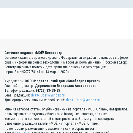
Сетевое издание «МОЁ! Белгород»
Сетевое издание, зарегистрировано Федеральной службой по надзору в сфере
связи, информационных технологий и массовых коммуникаций (Роскомнадзор).
Регистрационный номер и дата принятия решения о регистрации:
серия Эл №ФС77-78141 от 13 марта 2020 г.
Учредитель:
ООО «Издательский дом «Свободная пресса»
Главный редактор:
Деревяшкин Владислав Анатольевич
Телефон редакции:
(4722) 33-58-25
E-mail редакции:
dva3-10der@yandex.ru
Для юридически значимых сообщений:
dva3-10der@yandex.ru
Мнения авторов статей, опубликованных на портале «МОЁ! Online», материалов,
размещённых в разделах «Мнения», «Народные новости», а также
комментариев пользователей к материалам сайта могут не совпадать
с позицией редакции газеты «МОЁ!» и портала «МОЁ! Online».
По вопросам размещения рекламы на сайте обращайтесь: