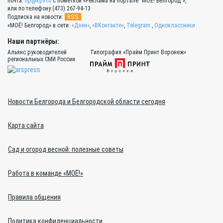
почта:
lip@kpv.ru
с пометкой «Реклама на портале "МОЁ! Белгород"»,
или по телефону (473) 267-94-13
RSS
Подписка на новости:
«МОЁ! Белгород» в сети:
«Дзен»
,
«ВКонтакте»
,
Telegram
,
Одноклассники
Наши партнёры:
Альянс руководителей
Типография «Прайм Принт Воронеж»
региональных СМИ России
Новости Белгорода и Белгородской области сегодня
Карта сайта
Сад и огород весной: полезные советы
Работа в команде «МОЁ!»
Правила общения
Политика конфиденциальности