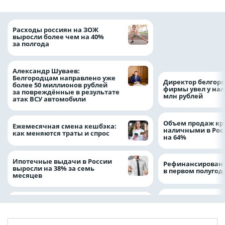
Президент Росси
Расходы россиян на ЗОЖ
Путин провёл раб
выросли более чем на 40%
с врио губернато
за полгода
Белгородской обл
Александром Шу
Александр Шуваев:
Белгородцам направлено уже
Директор белгор
более 50 миллионов рублей
фирмы увел у нал
за повреждённые в результате
млн рублей
атак ВСУ автомобили
Объем продаж кр
Ежемесячная смена кешбэка:
наличными в Рос
как меняются траты и спрос
на 64%
Ипотечные выдачи в России
Рефинансировани
выросли на 38% за семь
в первом полугоди
месяцев