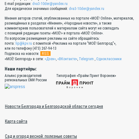
E-mail редакции:
dva3-10der@yandex.ru
Для юридически значимых сообщений:
dva3-10der@yandex.ru
Мнения авторов статей, опубликованных на портале «МОЁ! Online», материалов,
размещённых в разделах «Мнения», «Народные новости», а также
комментариев пользователей к материалам сайта могут не совпадать
с позицией редакции газеты «МОЁ!» и портала «МОЁ! Online».
По вопросам размещения рекламы на сайте обращайтесь:
почта:
lip@kpv.ru
с пометкой «Реклама на портале "МОЁ! Белгород"»,
или по телефону (473) 267-94-13
RSS
Подписка на новости:
«МОЁ! Белгород» в сети:
«Дзен»
,
«ВКонтакте»
,
Telegram
,
Одноклассники
Наши партнёры:
Альянс руководителей
Типография «Прайм Принт Воронеж»
региональных СМИ России
Новости Белгорода и Белгородской области сегодня
Карта сайта
Сад и огород весной: полезные советы