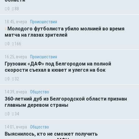
0
88
18:45, вчера
Происшествия
Молодого футболиста убило молнией во время
матча на глазах зрителей
0
166
16:25, вчера
Происшествия
Грузовик «ДАФ» под Белгородом на полной
скорости съехал в кювет и улегся на бок
0
32
14:39, вчера
Общество
360-летний дуб из Белгородской области признан
главным деревом страны
0
34
14:01, вчера
Общество
Выяснилось, кто не сможет получить