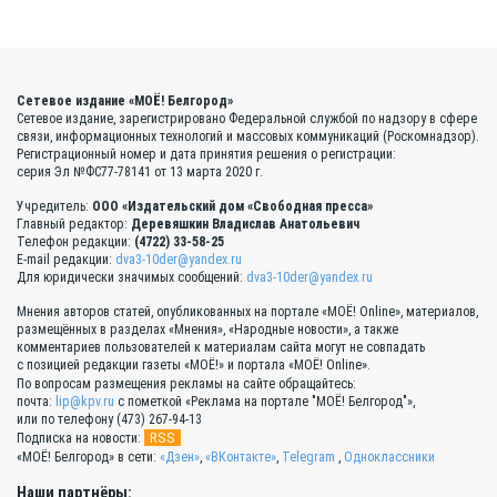
Сетевое издание «МОЁ! Белгород»
Сетевое издание, зарегистрировано Федеральной службой по надзору в сфере
связи, информационных технологий и массовых коммуникаций (Роскомнадзор).
Регистрационный номер и дата принятия решения о регистрации:
серия Эл №ФС77-78141 от 13 марта 2020 г.
Учредитель:
ООО «Издательский дом «Свободная пресса»
Главный редактор:
Деревяшкин Владислав Анатольевич
Телефон редакции:
(4722) 33-58-25
E-mail редакции:
dva3-10der@yandex.ru
Для юридически значимых сообщений:
dva3-10der@yandex.ru
Мнения авторов статей, опубликованных на портале «МОЁ! Online», материалов,
размещённых в разделах «Мнения», «Народные новости», а также
комментариев пользователей к материалам сайта могут не совпадать
с позицией редакции газеты «МОЁ!» и портала «МОЁ! Online».
По вопросам размещения рекламы на сайте обращайтесь:
почта:
lip@kpv.ru
с пометкой «Реклама на портале "МОЁ! Белгород"»,
или по телефону (473) 267-94-13
RSS
Подписка на новости:
«МОЁ! Белгород» в сети:
«Дзен»
,
«ВКонтакте»
,
Telegram
,
Одноклассники
Наши партнёры: