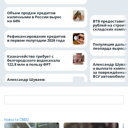
подразделение «
Белгород»
Объем продаж кредитов
наличными в России вырос
на 64%
ВТБ предоставит 
рублей на строит
складских компл
Рефинансирование кредитов
в первом полугодии 2026 года
Популяция дальн
леопарда выросла
Казначейство требует с
белгородского водоканала
122,8 млн в пользу ФРТ
Александр Шувае
о выплате компе
за повреждённые
ВСУ автомобили
Александр Шуваев:
Новости СМИ2