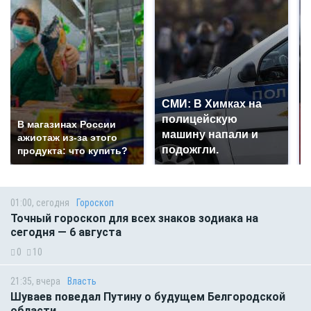
СМИ: В Химках на
полицейскую
В магазинах России
машину напали и
ажиотаж из-за этого
подожгли.
продукта: что купить?
01:00, сегодня
Гороскоп
Точный гороскоп для всех знаков зодиака на
сегодня — 6 августа
0
10
21:35, вчера
Власть
Шуваев поведал Путину о будущем Белгородской
области