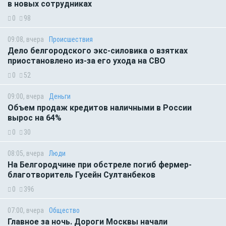
в новых сотрудниках
0
98
09:08, вчера
Происшествия
Дело белгородского экс-силовика о взятках
приостановлено из-за его ухода на СВО
0
52
09:00, вчера
Деньги
Объем продаж кредитов наличными в России
вырос на 64%
0
30
08:05, вчера
Люди
На Белгородчине при обстреле погиб фермер-
благотворитель Гусейн Султанбеков
0
396
07:00, вчера
Общество
Главное за ночь. Дороги Москвы начали