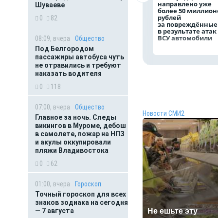
направлено уже
Шуваеве
более 50 миллион
рублей
0
82
за повреждённые
в результате атак
ВСУ автомобили
08:09, вчера
Общество
Под Белгородом
пассажиры автобуса чуть
не отравились и требуют
наказать водителя
0
118
07:00, вчера
Общество
Новости СМИ2
Главное за ночь. Следы
викингов в Муроме, дебош
в самолете, пожар на НПЗ
и акулы оккупировали
пляжи Владивостока
0
62
01:00, вчера
Гороскоп
Точный гороскоп для всех
знаков зодиака на сегодня
— 7 августа
Не ешьте эту