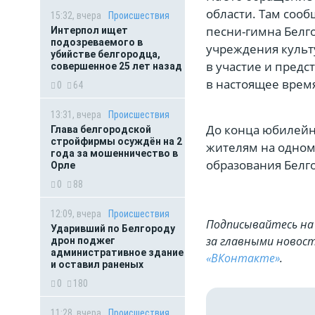
области. Там сооб
15:32, вчера
Происшествия
песни-гимна Белг
Интерпол ищет
подозреваемого в
учреждения культ
убийстве белгородца,
в участие и пред
совершенное 25 лет назад
в настоящее врем
0
64
13:31, вчера
Происшествия
До конца юбилейн
Глава белгородской
стройфирмы осуждён на 2
жителям на одном
года за мошенничество в
образования Белг
Орле
0
88
12:09, вчера
Происшествия
Подписывайтесь на 
Ударивший по Белгороду
за главными новост
дрон поджег
административное здание
«ВКонтакте»
.
и оставил раненых
0
180
11:28, вчера
Происшествия