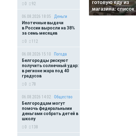
готовую еду из
0
92
магазина: список
06.08.2026 18:05
Деньги
Ипотечные выдачи
в России выросли на 38%
за семь месяцев
0
112
06.08.2026 15:10
Погода
Белгородцы рискуют
получить солнечный удар:
в регионе жара под 40
градусов
0
78
06.08.2026 14:02
Общество
Белгородцам могут
помочь федеральными
деньгами собрать детей в
школу
0
138