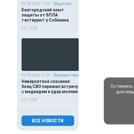
06.08.2026 13:50
Общество
Белгородский опыт
защиты от БПЛА
тестируют у Собянина
0
120
06.08.2026 13:36
Происшествия
Невероятное спасение:
Оставаясь 
боец СВО пережил встречу
с медведем и удар молнии
для пов
0
106
06.08.2026 13:15
Происшествия
Мать пыталась спасти
ВСЕ НОВОСТИ
выпавшего из окна
малыша: оба погибли