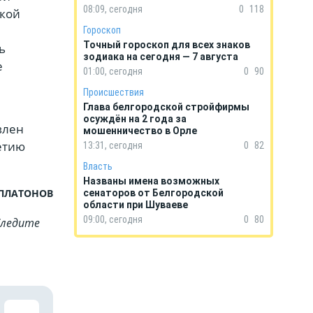
08:09, сегодня
0
118
ской
Гороскоп
Точный гороскоп для всех знаков
ь
зодиака на сегодня — 7 августа
е
01:00, сегодня
0
90
Происшествия
Глава белгородской стройфирмы
осуждён на 2 года за
влен
мошенничество в Орле
етию
13:31, сегодня
0
82
Власть
Названы имена возможных
 ПЛАТОНОВ
сенаторов от Белгородской
области при Шуваеве
09:00, сегодня
0
80
Cледите