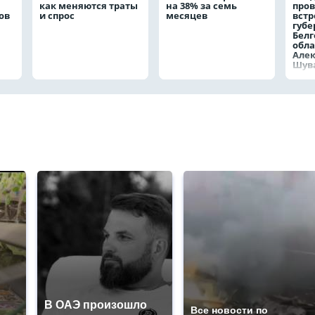
как меняются траты
на 38% за семь
пров
ов
и спрос
месяцев
встр
губе
Белг
обла
Але
Шув
В ОАЭ произошло
Все новости по