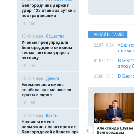
Белгородчина держит
удар: 123 атаки за сутки с
пострадавшими
0
50
ЧИТАЙТЕ ТАКЖЕ
10:49, вчера
Общество
Учёные предупредили
«Белго
22.07 10:34
белгородцев о сильном
съемо
геомагнитном ударе в
пятницу
В Белг
01.07 14:15
0
76
эпоху 
В Белг
25.06 15:15
09:05, вчера
Деньги
Ежемесячная смена
кешбэка: как меняются
траты и спрос
0
58
09:00, вчера
Власть
Названы имена
возможных сенаторов от
Александр Шувае
Белгородской области при
Белгородцам