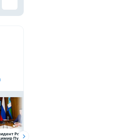
и
идент России
Директор
Объем продаж
димир Путин
белгородской
кредитов