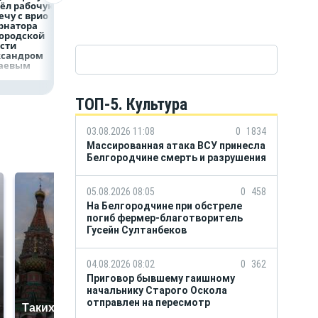
ёл рабочую
фирмы увел у
наличными в Ро
ечу с врио
налоговиков 5 млн
вырос на 64%
рнатора
рублей
ородской
сти
ксандром
аевым
ТОП-5. Культура
03.08.2026 11:08
0
1834
Массированная атака ВСУ принесла
Белгородчине смерть и разрушения
05.08.2026 08:05
0
458
На Белгородчине при обстреле
погиб фермер-благотворитель
Гусейн Султанбеков
04.08.2026 08:02
0
362
Приговор бывшему гаишному
начальнику Старого Оскола
отправлен на пересмотр
Таких событий не
В магазинах России