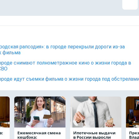
родская рапсодия»: в городе перекрыли дороги из-за
к фильма
ороде снимают полнометражное кино о жизни города в
СВО
ороде идут съемки фильма о жизни города под обстрелам
в:
Ежемесячная смена
Ипотечные выдачи
През
кешбэка:
в России выросли
Вла