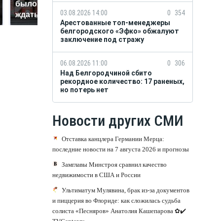
было с 1945: чего
ажиотаж из-за этого
03.08.2026 14:00
0
354
ждать всем нам?
продукта: что купить?
Арестованные топ-менеджеры
белгородского «Эфко» обжалуют
заключение под стражу
06.08.2026 11:00
0
306
Над Белгородчиной сбито
рекордное количество: 17 раненых,
но потерь нет
Новости других СМИ
Отставка канцлера Германии Мерца:
последние новости на 7 августа 2026 и прогнозы
Замглавы Минстроя сравнил качество
недвижимости в США и России
Ультиматум Мулявина, брак из-за документов
и пиццерия во Флориде: как сложилась судьба
солиста «Песняров» Анатолия Кашепарова ✿✔️