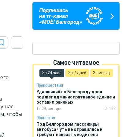
Подпишись
ПОГОДА
ГОРОСКОП
на тг-канал
В БЕЛГОРОДЕ
НА КАЖДЫЙ ДЕНЬ
«МОЁ! Белгород»
Самое читаемое
За 24 часа
За 7 Дней
За месяц
 его
Происшествия
Ударивший по Белгороду дрон
поджег административное здание и
а
оставил раненых
у нас
12:09, сегодня
0
168
ем, чтобы
Общество
Под Белгородом пассажиры
автобуса чуть не отравились и
ой
требуют наказать водителя