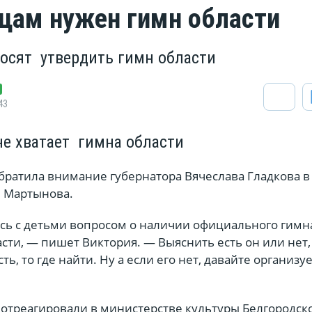
цам нужен гимн области
осят утвердить гимн области
43
е хватает гимна области
братила внимание губернатора Вячеслава Гладкова в
я Мартынова.
сь с детьми вопросом о наличии официального гимн
сти, — пишет Виктория. — Выяснить есть он или нет, 
сть, то где найти. Ну а если его нет, давайте организу
 отреагировали в министерстве культуры Белгородск