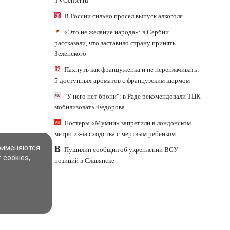
TVCenter.ru
В России сильно просел выпуск алкоголя
«Это не желание народа»: в Сербии
рассказали, что заставило страну принять
Зеленского
Пахнуть как француженка и не переплачивать:
5 доступных ароматов с французским шармом
"У него нет брони": в Раде рекомендовали ТЦК
мобилизовать Федорова
Постеры «Мумии» запретили в лондонском
метро из-за сходства с мертвым ребенком
применяются
Пушилин сообщил об укреплении ВСУ
 cookies,
позиций в Славянске