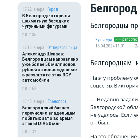
Белгород
17:22, вчера
Город
В Белгороде открыли
шахматную беседку с
Белгородцы пр
чугунными фигурами
0
36
Я — репортёр
Культура
15.04.2024 11:01
2
17:15, вчера
От первого лица
Александр Шуваев:
Белгородцам направлено
Белгородцам н
уже более 50 миллионов
рублей за повреждённые
в результате атак ВСУ
На эту проблему о
автомобили
соцсетях Виктори
0
62
— Недавно задали
16:43, вчера
Транспорт
Белгородской обла
Белгородский бизнес
перечислил владельцам
не удалось. Если е
побитых авто во время
он был.
атак БПЛА 50 млн
0
42
На это обращение