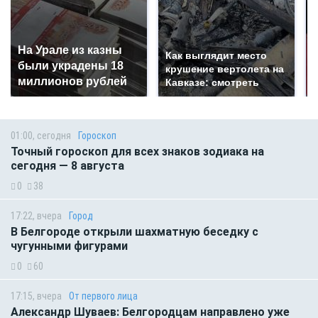
На Урале из казны
Как выглядит место
были украдены 18
крушение вертолета на
миллионов рублей
Кавказе: смотреть
01:00, сегодня
Гороскоп
Точный гороскоп для всех знаков зодиака на
сегодня — 8 августа
0
38
17:22, вчера
Город
В Белгороде открыли шахматную беседку с
чугунными фигурами
0
60
17:15, вчера
От первого лица
Александр Шуваев: Белгородцам направлено уже