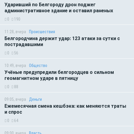
Ударивший по Белгороду дрон поджег
административное здание и оставил раненых
0
190
11:28, вчера
Происшествия
Белгородчина держит удар: 123 атаки за сутки с
пострадавшими
0
56
10:49, вчера
Общество
Учёные предупредили белгородцев о сильном
геомагнитном ударе в пятницу
0
88
09:05, вчера
Деньги
Ежемесячная смена кешбэка: как меняются траты
и спрос
0
64
09:00, вчера
Власть