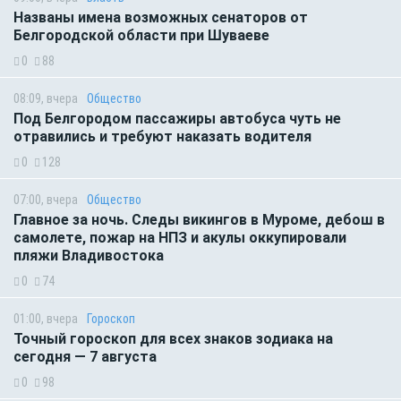
Названы имена возможных сенаторов от
Белгородской области при Шуваеве
0
88
08:09, вчера
Общество
Под Белгородом пассажиры автобуса чуть не
отравились и требуют наказать водителя
0
128
07:00, вчера
Общество
Главное за ночь. Следы викингов в Муроме, дебош в
самолете, пожар на НПЗ и акулы оккупировали
пляжи Владивостока
0
74
01:00, вчера
Гороскоп
Точный гороскоп для всех знаков зодиака на
сегодня — 7 августа
0
98