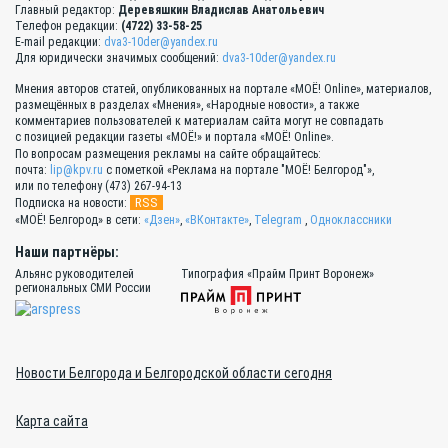
Главный редактор:
Деревяшкин Владислав Анатольевич
Телефон редакции:
(4722) 33-58-25
E-mail редакции:
dva3-10der@yandex.ru
Для юридически значимых сообщений:
dva3-10der@yandex.ru
Мнения авторов статей, опубликованных на портале «МОЁ! Online», материалов,
размещённых в разделах «Мнения», «Народные новости», а также
комментариев пользователей к материалам сайта могут не совпадать
с позицией редакции газеты «МОЁ!» и портала «МОЁ! Online».
По вопросам размещения рекламы на сайте обращайтесь:
почта:
lip@kpv.ru
с пометкой «Реклама на портале "МОЁ! Белгород"»,
или по телефону (473) 267-94-13
RSS
Подписка на новости:
«МОЁ! Белгород» в сети:
«Дзен»
,
«ВКонтакте»
,
Telegram
,
Одноклассники
Наши партнёры:
Альянс руководителей
Типография «Прайм Принт Воронеж»
региональных СМИ России
Новости Белгорода и Белгородской области сегодня
Карта сайта