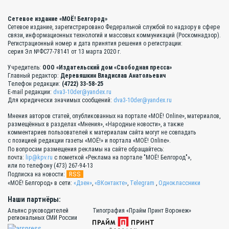
Сетевое издание «МОЁ! Белгород»
Сетевое издание, зарегистрировано Федеральной службой по надзору в сфере
связи, информационных технологий и массовых коммуникаций (Роскомнадзор).
Регистрационный номер и дата принятия решения о регистрации:
серия Эл №ФС77-78141 от 13 марта 2020 г.
Учредитель:
ООО «Издательский дом «Свободная пресса»
Главный редактор:
Деревяшкин Владислав Анатольевич
Телефон редакции:
(4722) 33-58-25
E-mail редакции:
dva3-10der@yandex.ru
Для юридически значимых сообщений:
dva3-10der@yandex.ru
Мнения авторов статей, опубликованных на портале «МОЁ! Online», материалов,
размещённых в разделах «Мнения», «Народные новости», а также
комментариев пользователей к материалам сайта могут не совпадать
с позицией редакции газеты «МОЁ!» и портала «МОЁ! Online».
По вопросам размещения рекламы на сайте обращайтесь:
почта:
lip@kpv.ru
с пометкой «Реклама на портале "МОЁ! Белгород"»,
или по телефону (473) 267-94-13
RSS
Подписка на новости:
«МОЁ! Белгород» в сети:
«Дзен»
,
«ВКонтакте»
,
Telegram
,
Одноклассники
Наши партнёры:
Альянс руководителей
Типография «Прайм Принт Воронеж»
региональных СМИ России