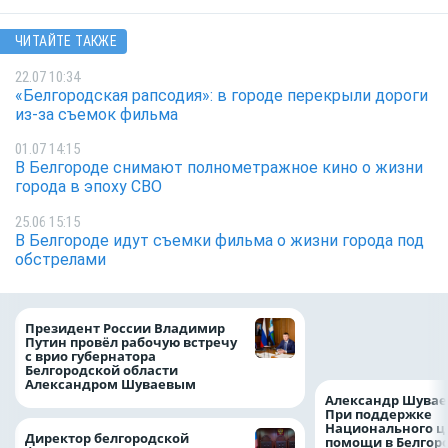
ЧИТАЙТЕ ТАКЖЕ
22.07 10:34
«Белгородская рапсодия»: в городе перекрыли дороги
из-за съемок фильма
01.07 14:15
В Белгороде снимают полнометражное кино о жизни
города в эпоху СВО
25.06 15:15
В Белгороде идут съемки фильма о жизни города под
обстрелами
Казначейство тре
Президент России Владимир
белгородского в
Путин провёл рабочую встречу
122,8 млн в польз
с врио губернатора
Белгородской области
Александром Шуваевым
Александр Шувае
При поддержке
Национального ц
Директор белгородской
помощи в Белгор