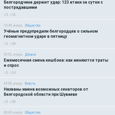
Белгородчина держит удар: 123 атаки за сутки с
пострадавшими
0
56
10:49, вчера
Общество
Учёные предупредили белгородцев о сильном
геомагнитном ударе в пятницу
0
88
09:05, вчера
Деньги
Ежемесячная смена кешбэка: как меняются траты
и спрос
0
64
09:00, вчера
Власть
Названы имена возможных сенаторов от
Белгородской области при Шуваеве
0
88
08:09, вчера
Общество