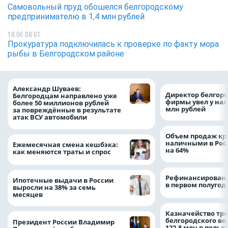
Самовольный пруд обошелся белгородскому
предпринимателю в 1,4 млн рублей
18.06 08:01
Прокуратура подключилась к проверке по факту мора
рыбы в Белгородском районе
Александр Шуваев:
Директор белгор
Белгородцам направлено уже
фирмы увел у нал
более 50 миллионов рублей
млн рублей
за повреждённые в результате
атак ВСУ автомобили
Объем продаж кр
наличными в Рос
Ежемесячная смена кешбэка:
на 64%
как меняются траты и спрос
Рефинансировани
Ипотечные выдачи в России
в первом полугоди
выросли на 38% за семь
месяцев
Казначейство тре
белгородского в
Президент России Владимир
122,8 млн в польз