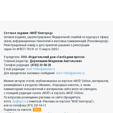
Сетевое издание «МОЁ! Белгород»
Сетевое издание, зарегистрировано Федеральной службой по надзору в сфере
связи, информационных технологий и массовых коммуникаций (Роскомнадзор).
Регистрационный номер и дата принятия решения о регистрации:
серия Эл №ФС77-78141 от 13 марта 2020 г.
Учредитель:
ООО «Издательский дом «Свободная пресса»
Главный редактор:
Деревяшкин Владислав Анатольевич
Телефон редакции:
(4722) 33-58-25
E-mail редакции:
dva3-10der@yandex.ru
Для юридически значимых сообщений:
dva3-10der@yandex.ru
Мнения авторов статей, опубликованных на портале «МОЁ! Online», материалов,
размещённых в разделах «Мнения», «Народные новости», а также
комментариев пользователей к материалам сайта могут не совпадать
с позицией редакции газеты «МОЁ!» и портала «МОЁ! Online».
По вопросам размещения рекламы на сайте обращайтесь:
почта:
lip@kpv.ru
с пометкой «Реклама на портале "МОЁ! Белгород"»,
или по телефону (473) 267-94-13
RSS
Подписка на новости: