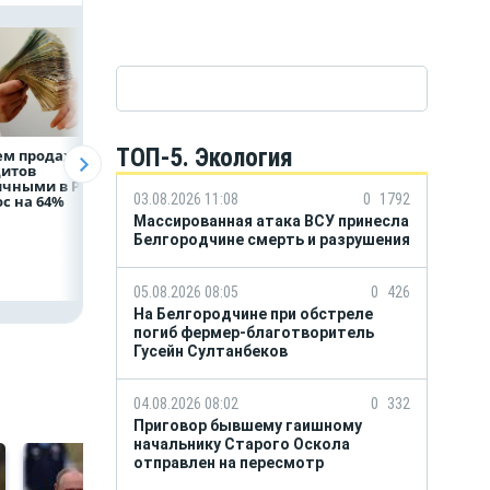
ТОП-5. Экология
ем продаж
Рефинансирование
Казначейство
дитов
кредитов в первом
требует с
ичными в России
полугодии 2026 года
белгородского
03.08.2026 11:08
0
1792
с на 64%
водоканала 122,8
млн в пользу ФРТ
Массированная атака ВСУ принесла
Белгородчине смерть и разрушения
05.08.2026 08:05
0
426
На Белгородчине при обстреле
погиб фермер-благотворитель
Гусейн Султанбеков
04.08.2026 08:02
0
332
Приговор бывшему гаишному
начальнику Старого Оскола
отправлен на пересмотр