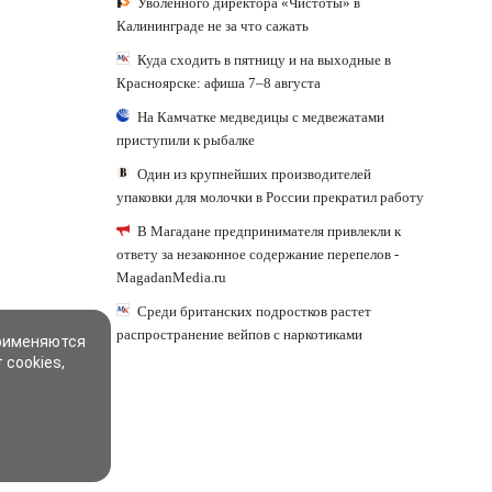
Уволенного директора «Чистоты» в
Калининграде не за что сажать
Куда сходить в пятницу и на выходные в
Красноярске: афиша 7–8 августа
На Камчатке медведицы с медвежатами
приступили к рыбалке
Один из крупнейших производителей
упаковки для молочки в России прекратил работу
В Магадане предпринимателя привлекли к
ответу за незаконное содержание перепелов -
MagadanMedia.ru
Среди британских подростков растет
распространение вейпов с наркотиками
применяются
 cookies,