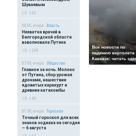
Шуваевым
0
62
08:05, вчера
Власть
Нехватка врачей в
Белгородской области
взволновала Путина
Все новости по
0
244
падению вертолета 
Кавказе: читать зде
07:00, вчера
Общество
Главное за ночь. Молоко
от Путина, сбор урожая
дронами, нашествие
ядовитых каракурт и
древние катакомбы
0
44
01:00, вчера
Гороскоп
Точный гороскоп для всех
знаков зодиака на сегодня
— 6 августа
0
64