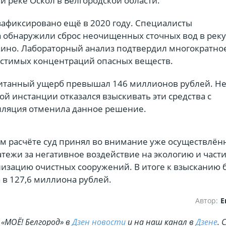
 реке Оскол в Белгородской области.
афиксировано ещё в 2020 году. Специалисты
 обнаружили сброс неочищенных сточных вод в реку
кино. Лабораторный анализ подтвердил многократно
стимых концентраций опасных веществ.
итанный ущерб превышал 146 миллионов рублей. Н
вой инстанции отказался взыскивать эти средства с
лляция отменила данное решение.
м расчёте суд принял во внимание уже осуществлён
тежи за негативное воздействие на экологию и част
низацию очистных сооружений. В итоге к взысканию 
 в 127,6 миллиона рублей.
Автор:
Е
«МОЁ! Белгород» в
Дзен новости
и на наш канал в
Дзене
. 