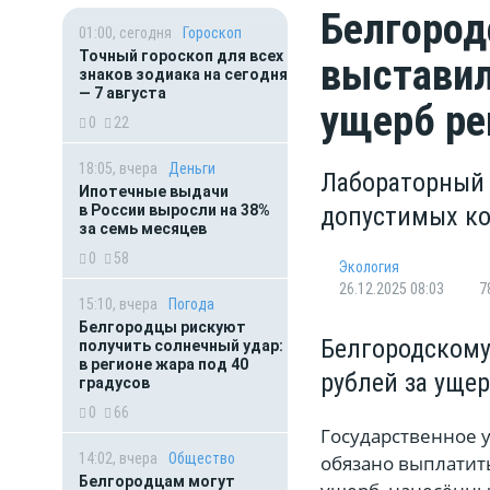
Белгород
01:00, сегодня
Гороскоп
Точный гороскоп для всех
выставил
знаков зодиака на сегодня
— 7 августа
ущерб ре
0
22
18:05, вчера
Деньги
Лабораторный 
Ипотечные выдачи
в России выросли на 38%
допустимых ко
за семь месяцев
0
58
Экология
26.12.2025 08:03
7
15:10, вчера
Погода
Белгородцы рискуют
Белгородскому
получить солнечный удар:
в регионе жара под 40
рублей за ущер
градусов
0
66
Государственное 
14:02, вчера
Общество
обязано выплатить
Белгородцам могут