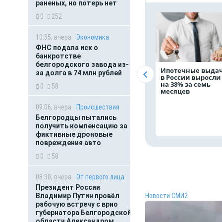
раненых, но потерь нет
0
252
10:55, вчера
Экономика
ФНС подала иск о
банкротстве
белгородского завода из-
Ипотечные выда
за долга в 74 млн рублей
в России выросли
на 38% за семь
0
58
месяцев
09:06, вчера
Происшествия
Белгородцы пытались
получить компенсацию за
фиктивные дроновые
повреждения авто
0
58
08:30, вчера
От первого лица
Президент России
Владимир Путин провёл
Новости СМИ2
рабочую встречу с врио
губернатора Белгородской
области Александром