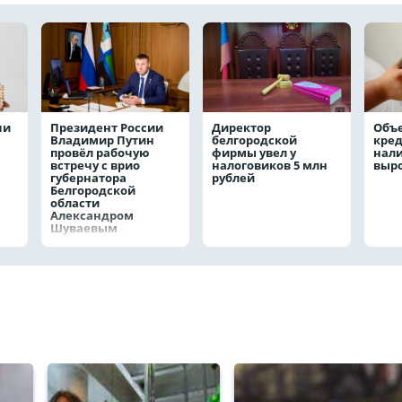
чи
Президент России
Директор
Объ
Владимир Путин
белгородской
кре
провёл рабочую
фирмы увел у
нал
встречу с врио
налоговиков 5 млн
выро
губернатора
рублей
Белгородской
области
Александром
Шуваевым