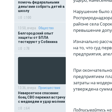
ущерб, нанесённый
помочь федеральными
деньгами собрать детей в
Нарушение было з
школу
Росприроднадзора
0
100
районе села Соро
13:50, вчера
Общество
превышение допу
Белгородский опыт
защиты от БПЛА
Изначально рассч
тестируют у Собянина
на то, что суд пер
0
78
предприятия, апе
При окончательно
предприятием пла
затраты на модер
13:36, вчера
Происшествия
утверждена сумма
Невероятное спасение:
боец СВО пережил встречу
с медведем и удар молнии
0
64
Подписывайтесь на 