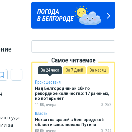
Подпишись
ПОГОДА
ГОРОСКОП
на тг-канал
В БЕЛГОРОДЕ
НА КАЖДЫЙ ДЕНЬ
«МОЁ! Белгород»
ение
Самое читаемое
За 24 часа
За 7 Дней
За месяц
Происшествия
Над Белгородчиной сбито
н
рекордное количество: 17 раненых,
но потерь нет
11:00, вчера
0
252
Власть
нию суда
Нехватка врачей в Белгородской
ии за
области взволновала Путина
08:05, вчера
0
244