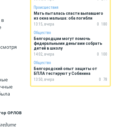
Происшествия
Мать пыталась спасти выпавшего
из окна малыша: оба погибли
 в
13:15, вчера
0
180
е
Общество
Белгородцам могут помочь
федеральными деньгами собрать
есмотря
детей в школу
14:02, вчера
0
100
Общество
Белгородский опыт защиты от
БПЛА тестируют у Собянина
ные
13:50, вчера
0
78
ичные
была
гор ОРЛОВ
Cледите